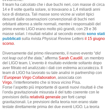
Il team ha calcolato che i due buchi neri, con masse di circa
14 e 8 volte quella solare, si trovavano a 1,4 miliardi anni
luce di distanza. Tali masse sono vicine ai valori tipici
desunti dalle osservazioni convenzionali di buchi neri
orbitanti attorno a stelle normali, mentre i responsabili del
primo evento LIGO erano molto più grandi, con 29 e 36
masse solari. I
risultati relativi al secondo evento
sono stati
pubblicati
sulla rivista
Physical Review Letters
il 15 giugno
scorso
.
Diversamente dal primo rilevamento, il nuovo evento “
did
not leap out of the data
,” afferma
Sarah Caudill
, un membro
del LIGO team. L'evento è risultato evidente soltanto dopo
aver filtrato ed analizzato i dati con estrema accuratezza. Il
team di LIGO ha lavorato su tale analisi in partnership con
l'
European Virgo Collaboration
, associata con
Virgo
,
l'interferometro che si trova
vicino Pisa.
Forse l'aspetto più importante di questi nuovi risultati è che
l'onda gravitazionale misurata è del tutto coerente con le
previsioni della
relatività generale
per forti campi
gravitazionali. Le previsioni della teoria non erano state
testate direttamente prima dei due eventi LIGO. La teoria