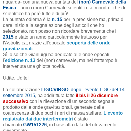
riguarda- con una nuova puntata del
(non) Carnevale della
Fisica
, l'unico (non) Carnevale scientifico al mondo...che di
scientifico ha però tutto e di più!
La puntata odierna è la
n. 15
per la precisione ma, prima di
dare inizio alla segnalazione degli articoli che ho
selezionato, non posso non ricordare brevemente
che il
20
15
è stato un anno particolarmente fruttuoso per
l'Astrofisica, grazie all'epocale
scoperta delle onde
gravitazionali
!
Sì lo so che Gianluigi ha dedicato alle onde epocali
l'
edizione n. 13
del (non) carnevale, ma nel frattempo è
intervenuta una ghiotta novità.
Udite, Udite!
La collaborazione
LIGO/VIRGO
,
dopo l'evento LIGO del 14
settembre 2015
,
ha addirittura fatto
il bis il 26 dicembre
successivo
con la rilevazione
di un secondo segnale
prodotto dalle onde gravitazionali, generate dalla
coalescenza di due buchi neri di massa stellare.
L'evento
registrato dai due interferometri
è stato
chiamato
GW151226
, in base alla data del rilevamento
ovviamente.