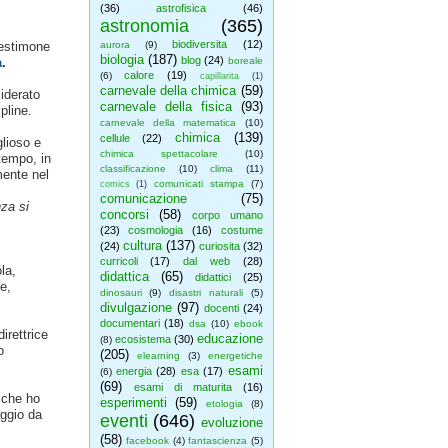
(36)
astrofisica
(46)
astronomia
(365)
biodiversita
(12)
testimone
aurora
(9)
biologia
(187)
blog
(24)
a
.
boreale
calore
(19)
(6)
capillarita
(1)
carnevale della chimica
(59)
iderato
carnevale della fisica
(93)
pline.
carnevale della matematica
(10)
chimica
(139)
cellule
(22)
glioso e
chimica spettacolare
(10)
tempo, in
classificazione
(10)
clima
(11)
mente nel
comunicati stampa
(7)
comics
(1)
comunicazione
(75)
za si
concorsi
(58)
corpo umano
(23)
cosmologia
(16)
costume
cultura
(137)
(24)
curiosita
(32)
curricoli
(17)
dal web
(28)
la,
didattica
(65)
didattici
(25)
e,
dinosauri
(9)
disastri naturali
(5)
divulgazione
(97)
docenti
(24)
documentari
(18)
dsa
(10)
ebook
irettrice
educazione
ecosistema
(30)
(8)
o
(205)
elearning
(3)
energetiche
esami
energia
(28)
esa
(17)
(6)
(69)
esami di maturita
(16)
 che ho
esperimenti
(59)
etologia
(8)
aggio da
eventi
(646)
evoluzione
(58)
facebook
(4)
fantascienza
(5)