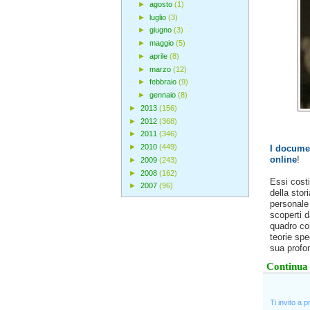
►
agosto
(1)
►
luglio
(3)
►
giugno
(3)
►
maggio
(5)
►
aprile
(8)
►
marzo
(12)
►
febbraio
(9)
►
gennaio
(8)
►
2013
(156)
►
2012
(368)
►
2011
(346)
►
2010
(449)
I documen
online
!
►
2009
(243)
►
2008
(162)
Essi costi
►
2007
(96)
della stor
personale 
scoperti da
quadro com
teorie spec
sua profon
Continua 
Ti invito a 