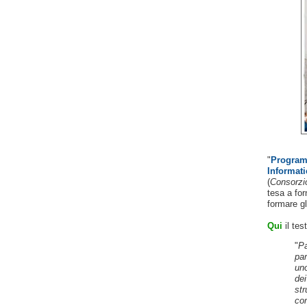
"
Programm
Informati
(
Consorzio
tesa a for
formare gl
Qui
il test
"
Pa
par
uno
dei
str
co