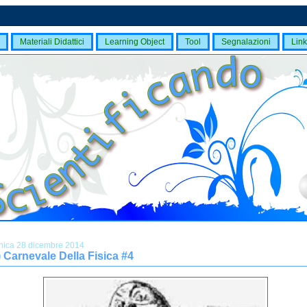
Materiali Didattici
Learning Object
Tool
Segnalazioni
Link
ica 28 dicembre 2014
) Carnevale Della Fisica #4