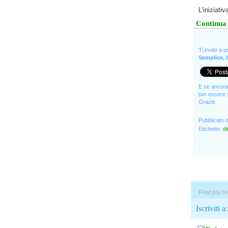
L'iniziati
Continua 
Ti invito a 
Semplice, b
E se ancora 
per essere s
Grazie.
Pubblicato 
Etichette:
di
Post più re
Iscriviti a