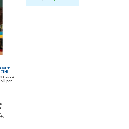
zione
l
CINI
niziativa,
bili per
a
à
e
ndo