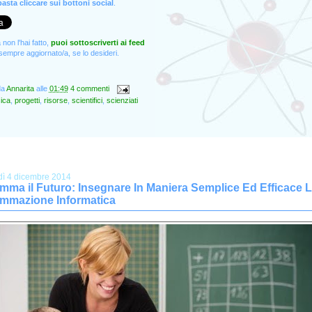
asta cliccare sui bottoni social
.
non l'hai fatto,
puoi sottoscriverti ai feed
empre aggiornato/a, se lo desideri.
da
Annarita
alle
01:49
4 commenti
sica
,
progetti
,
risorse
,
scientifici
,
scienziati
dì 4 dicembre 2014
mma il Futuro: Insegnare In Maniera Semplice Ed Efficace 
mmazione Informatica