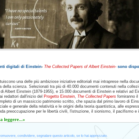
ti digitali di Einstein
-
The Collected Papers of Albert Einstein-
sono dispo
tuiscono una delle più ambiziose iniziative editoriali mai intraprese nella do
ia della scienza. Selezionati tra più di 40.000 documenti contenuti nella collez
di Albert Einstein (1879-1955), e 15.000 documenti di Einstein e relativi ad Ei
i redattori dall'inizio del
Progetto Einstein
,
The Collected Papers
forniranno il
pleto di un massiccio patrimonio scritto, che spazia dal primo lavoro di Einst
iale e generale della relatività e le origini della teoria quantistica, alle espress
da preoccupazione per le libertà civili, l'istruzione, il sionismo, il pacifismo e 
a leggere...»
promuovere, condividere, segnalare questo articolo, se lo hai apprezzato.