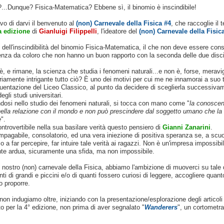
..Dunque? Fisica-Matematica? Ebbene sì, il binomio è inscindibile!
o di darvi il benvenuto al
(non) Carnevale della Fisica #4
, che raccoglie il 
a edizione
di
Gianluigi Filippelli
, l'ideatore del
(non) Carnevale della Fisic
ell'inscindibilità del binomio Fisica-Matematica, il che non deve essere cons
enza da coloro che non hanno un buon rapporto con la seconda delle due disci
è, e rimane, la scienza che studia i fenomeni naturali...e non è, forse, meravi
riamente intrigante tutto ciò? È uno dei motivi per cui me ne innamorai a suo 
uentazione del Liceo Classico, al punto da decidere di sceglierla successiva
egli studi universitari.
dosi nello studio dei fenomeni naturali, si tocca con mano come "
la conoscen
nella relazione con il mondo e non può prescindere dal soggetto umano che la
e
".
ntrovertibile nella sua basilare verità questo pensiero di
Gianni Zanarini
.
pagabile, consolatorio, ed una vera iniezione di positiva speranza se, a scuo
o a far percepire, far intuire tale verità ai ragazzi. Non è un'impresa impossibil
te ardua, sicuramente una sfida, ma non impossibile.
l nostro (non) carnevale della Fisica, abbiamo l'ambizione di muoverci su tale d
nti di grandi e piccini e/o di quanti fossero curiosi di leggere, accogliere quant
o proporre.
non indugiamo oltre, iniziando con la presentazione/esplorazione degli articoli
o per la 4° edizione, non prima di aver segnalato "
Wanderers
", un cortometr