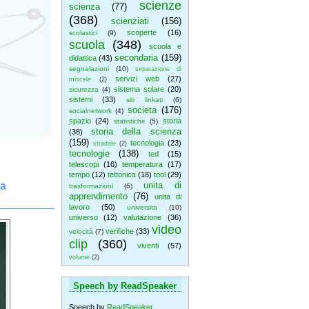
scienze
scienza
(77)
(368)
scienziati
(156)
scoperte
(16)
scolastici
(9)
scuola
(348)
scuola e
secondaria
(159)
didattica
(43)
segnalazioni
(10)
separazione di
servizi web
(27)
miscele
(2)
sistema solare
(20)
sicurezza
(4)
sistemi
(33)
siti linkati
(6)
societa
(176)
socialnetwork
(4)
spazio
(24)
storia
statistiche
(5)
storia della scienza
(38)
(159)
tecnologia
(23)
stradale
(2)
tecnologie
(138)
ted
(15)
telescopi
(16)
temperatura
(17)
tempo
(12)
tettonica
(18)
tool
(29)
La
unita di
trasformazioni
(6)
apprendimento
(76)
unita di
lavoro
(50)
universita
(10)
universo
(12)
valutazione
(36)
video
verifiche
(33)
velocità
(7)
clip
(360)
viventi
(57)
volume
(2)
Speech by ReadSpeaker
Speech by
ReadSpeaker