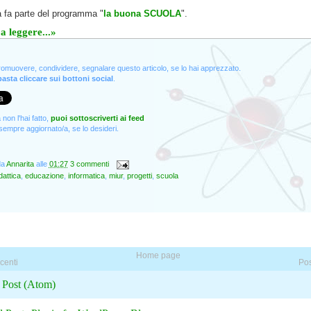
va fa parte del programma "
la buona SCUOLA
".
a leggere...»
promuovere, condividere, segnalare questo articolo, se lo hai apprezzato.
asta cliccare sui bottoni social
.
non l'hai fatto,
puoi sottoscriverti ai feed
empre aggiornato/a, se lo desideri.
da
Annarita
alle
01:27
3 commenti
dattica
,
educazione
,
informatica
,
miur
,
progetti
,
scuola
Home page
centi
Pos
:
Post (Atom)