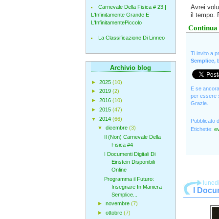
Avrei volu
Carnevale Della Fisica # 23 |
il tempo. 
L'Infinitamente Grande E
L'InfinitamentePiccolo
Continua 
La Classificazione Di Linneo
Ti invito a 
Semplice, b
Archivio blog
►
2025
(10)
E se ancora 
►
2019
(2)
per essere s
►
2016
(10)
Grazie.
►
2015
(47)
▼
2014
(66)
Pubblicato 
▼
dicembre
(3)
Etichette:
ev
Il (Non) Carnevale Della
Fisica #4
I Documenti Digitali Di
Einstein Disponibili
Online
Programma il Futuro:
luned
Insegnare In Maniera
I Docum
Semplice...
►
novembre
(7)
►
ottobre
(7)