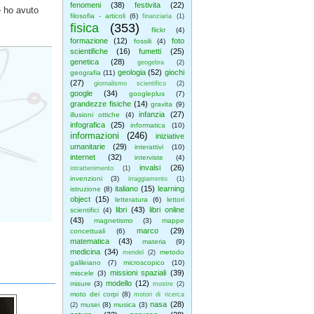
fenomeni
(38)
festivita
(22)
e ho avuto
filosofia - articoli
(6)
finanziaria
(1)
fisica
(353)
flickr
(4)
formazione
(12)
foto
fossili
(4)
scientifiche
(16)
fumetti
(25)
genetica
(28)
geogebra
(2)
geologia
(52)
giochi
geografia
(11)
(27)
giornalismo scientifico
(2)
google
(34)
googleplus
(7)
grandezze fisiche
(14)
gravita
(9)
infanzia
(27)
illusioni ottiche
(4)
infografica
(25)
informatica
(10)
informazioni
(246)
iniziative
umanitarie
(29)
interattivi
(10)
internet
(32)
interviste
(4)
invalsi
(26)
intrattenimento
(1)
invenzioni
(3)
irraggiamento
(1)
italiano
(15)
learning
istruzione
(8)
object
(15)
letteratura
(6)
lettori
libri
(43)
libri online
scientifici
(4)
(43)
magnetismo
(3)
mappe
marco
(29)
concettuali
(6)
matematica
(43)
materia
(9)
medicina
(34)
metodo
mendel
(2)
galileiano
(7)
microscopico
(10)
missioni spaziali
(39)
miscele
(3)
modello
(12)
misure
(3)
mostre
(2)
moto dei corpi
(8)
motori di ricerca
nasa
(28)
musei
(8)
musica
(3)
(2)