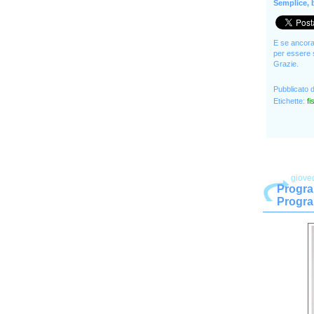
Semplice, b
E se ancora 
per essere s
Grazie.
Pubblicato 
Etichette:
fi
giove
Progra
Progra