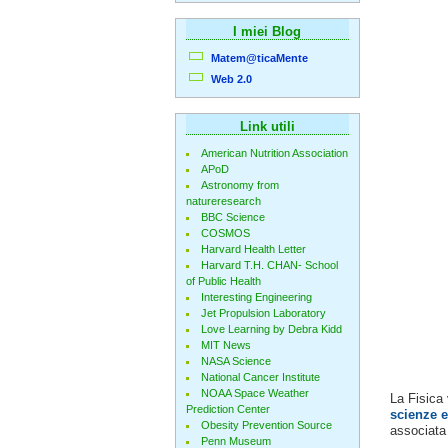
I miei Blog
Matem@ticaMente
Web 2.0
Link utili
American Nutrition Association
APoD
Astronomy from
natureresearch
BBC Science
COSMOS
Harvard Health Letter
Harvard T.H. CHAN- School
of Public Health
Interesting Engineering
Jet Propulsion Laboratory
Love Learning by Debra Kidd
MIT News
NASA Science
National Cancer Institute
NOAA Space Weather
La Fisica
Prediction Center
scienze e
Obesity Prevention Source
associata 
Penn Museum