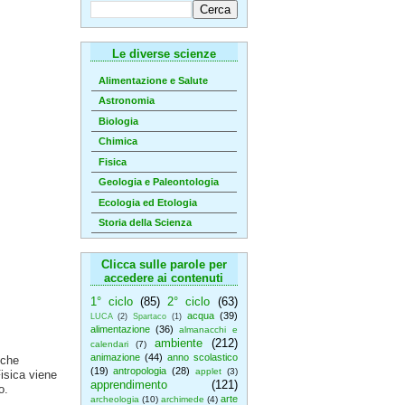
Le diverse scienze
Alimentazione e Salute
Astronomia
Biologia
Chimica
Fisica
Geologia e Paleontologia
Ecologia ed Etologia
Storia della Scienza
Clicca sulle parole per
accedere ai contenuti
1° ciclo
(85)
2° ciclo
(63)
acqua
(39)
LUCA
(2)
Spartaco
(1)
alimentazione
(36)
almanacchi e
ambiente
(212)
calendari
(7)
animazione
(44)
anno scolastico
nche
(19)
antropologia
(28)
applet
(3)
Fisica viene
apprendimento
(121)
o.
arte
archeologia
(10)
archimede
(4)