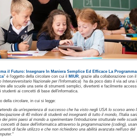
a il Futuro: Insegnare In Maniera Semplice Ed Efficace La Programma
ca
" è l'oggetto della circolare con cui il
MIUR
, grazie alla collaborazione con i
 Interuniversitario Nazionale per l'Informatica
) ha da poco dato il via ad una i
nire alle scuole una serie di strumenti semplici, divertenti e facilmente accessi
i studenti ai concetti di base dell'informatica.
o della circolare, in cui si legge:
rtendo da un'esperienza di successo che ha visto negli USA lo scorso anno l
tecipazione di 40 milioni di studenti ed insegnanti di tutto il mondo, l'Italia sar
 dei primi paesi al mondo a sperimentare l'introduzione strutturale nelle scuol
 concetti di base dell'informatica attraverso la programmazione (coding), usa
umenti di facile utilizzo e che non richiedono una abilità avanzata nell'uso del
mputer.
"