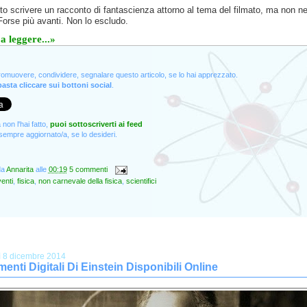
to scrivere un racconto di fantascienza attorno al tema del filmato, ma non n
Forse più avanti. Non lo escludo.
a leggere...»
promuovere, condividere, segnalare questo articolo, se lo hai apprezzato.
asta cliccare sui bottoni social
.
non l'hai fatto,
puoi sottoscriverti ai feed
empre aggiornato/a, se lo desideri.
da
Annarita
alle
00:19
5 commenti
enti
,
fisica
,
non carnevale della fisica
,
scientifici
ì 8 dicembre 2014
enti Digitali Di Einstein Disponibili Online