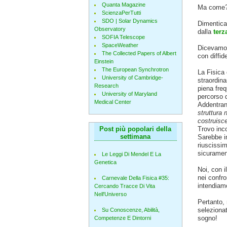
Quanta Magazine
Ma come?.
ScienzaPerTutti
SDO | Solar Dynamics
Dimenticav
Observatory
dalla
terz
SOFIA Telescope
SpaceWeather
Dicevamo d
The Collected Papers of Albert
con diffid
Einstein
The European Synchrotron
La Fisica 
University of Cambridge-
straordina
Research
piena freq
University of Maryland
percorso d
Medical Center
Addentran
struttura 
costruisc
Post più popolari della
Trovo inco
settimana
Sarebbe im
riuscissim
sicuramen
Le Leggi Di Mendel E La
Genetica
Noi, con i
nei confro
Carnevale Della Fisica #35:
intendiam
Cercando Tracce Di Vita
Nell'Universo
Pertanto, 
selezionat
Su Conoscenze, Abilità,
sogno!
Competenze E Dintorni