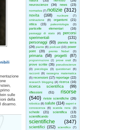
natura
(33)
nervoso
(28)
neuroscienze
(34)
news
(23)
notizie
(312)
normativa
(7)
novita
(168)
nucleare
(7)
organismi
(21)
ominazione
(8)
ottica
(15)
paleontologia
(3)
particelle elementari
(16)
percorsi
passaggi di stato
(4)
sperimentali
(131)
personaggi
(93)
pianeta terra
(24)
power
piante
(6)
podcast
(10)
point
(20)
premio Nobel
(3)
primaria
(58)
progetti
(87)
prove orali
(5)
programmazione
(2)
nibili
prove scritte
(35)
pseudoscienze
(3)
psicologia
(3)
questionari
(6)
racconti
(9)
rassegna matematica
cumentazione
recensioni
(17)
reportage
(22)
(5)
ione
ricerca
(16)
research blogging
(4)
nstein,
ricerca scientifica
(99)
 primo
risorse
riflessioni
(51)
ein sulle
(540)
riviste scientifiche
(26)
ioni della
salute
(114)
il disarmo.
robotica
(8)
saperi e
conoscenza
(6)
scatola nera
(3)
schede
(21)
scientifica
(13)
scientificando
(12)
scientifiche
(347)
scientifici
(152)
scientifico
(7)