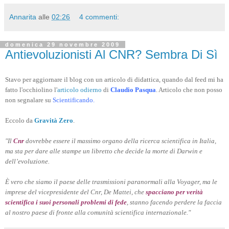
Annarita
alle
02:26
4 commenti:
domenica 29 novembre 2009
Antievoluzionisti Al CNR? Sembra Di Sì
Stavo per aggiornare il blog con un articolo di didattica, quando dal feed mi ha
fatto l'occhiolino l'
articolo odierno
di
Claudio Pasqua
. Articolo che non posso
non segnalare su
Scientificando.
Eccolo da
Gravità Zero
.
"Il
Cnr
dovrebbe essere il massimo organo della ricerca scientifica in Italia,
ma sta per dare alle stampe un libretto che decide la morte di Darwin e
dell’evoluzione.
È vero che siamo il paese delle trasmissioni paranormali alla Voyager, ma le
imprese del vicepresidente del Cnr, De Mattei, che
spacciano per verità
scientifica i suoi personali problemi di fede
, stanno facendo perdere la faccia
al nostro paese di fronte alla comunità scientifica internazionale."