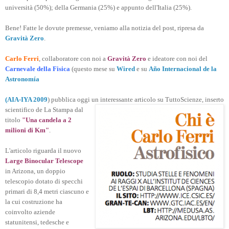
università (50%); della Germania (25%) e appunto dell'Italia (25%).
Bene! Fatte le dovute premesse, veniamo alla notizia del post, ripresa da
Gravità Zero
.
Carlo Ferri
, collaboratore con noi a
Gravità Zero
e ideatore con noi del
Carnevale della Fisica
(questo mese su
Wired
e su
Año Internacional de la
Astronomía
(AIA-IYA 2009
) pubblica oggi un interessante articolo su TuttoScienze, inserto
scientifico de La Stampa dal
titolo
"Una candela a 2
milioni di Km"
.
L'articolo riguarda il nuovo
Large Binocular Telescope
in Arizona, un doppio
telescopio dotato di specchi
primari di 8,4 metri ciascuno e
la cui costruzione ha
coinvolto aziende
statunitensi, tedesche e