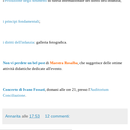
l'
evoluzione degli strumenti
di tutela internazionale dei diritti dell'infanzia;
i principi fondamentali
;
i diritti dell'infanzia
: galleria fotografica.
Non vi perdete un bel post
di
Maestra Rosalba
, che suggerisce delle ottime
attività didattiche dedicate all'evento.
Concerto di Ivano Fossati
, domani alle ore 21, presso l'
Auditorium
Conciliazione
.
Annarita
alle
17:53
12 commenti: