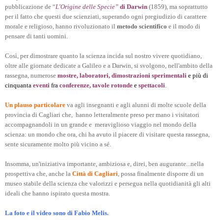
pubblicazione de “
L'Origine delle Specie”
di Darwin
(1859), ma soprattutto
per il fatto che questi due scienziati, superando ogni pregiudizio di carattere
morale e religioso, hanno rivoluzionato il
metodo scientifico
e il modo di
pensare di tanti uomini.
Così, per dimostrare quanto la scienza incida sul nostro vivere quotidiano,
oltre alle giornate dedicate a Galileo e a Darwin, si svolgono, nell'ambito della
rassegna, numerose
mostre, laboratori, dimostrazioni sperimentali
e più di
cinquanta
eventi
fra
conferenze, tavole rotonde
e
spettacoli
.
Un plauso particolare
va agli insegnanti e agli alunni di molte scuole della
provincia di Cagliari che, hanno letteralmente preso per mano i visitatori
accompagnandoli in un grande e meraviglioso viaggio nel mondo della
scienza: un mondo che ora, chi ha avuto il piacere di visitare questa rassegna,
sente sicuramente molto più vicino a sé.
Insomma, un'iniziativa importante, ambiziosa e, direi, ben augurante...nella
prospettiva che, anche la
Città di Cagliari
, possa finalmente disporre di un
museo stabile della scienza che valorizzi e persegua nella quotidianità gli alti
ideali che hanno ispirato questa mostra.
La foto e il video sono di Fabio Melis.