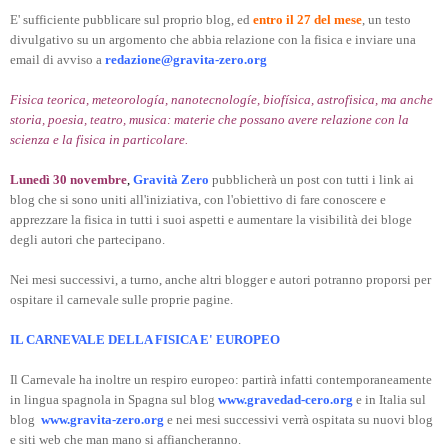
E' sufficiente pubblicare sul proprio blog, ed
entro il 27 del mese
, un testo
divulgativo su un argomento che abbia relazione con la fisica e inviare una
email di avviso a
redazione@gravita-zero.org
Fisica teorica, meteorología, nanotecnologíe, biofísica, astrofisica, ma anche
storia, poesia, teatro, musica: materie che possano avere relazione con la
scienza e la fisica in particolare.
Lunedì 30 novembre
,
Gravità Zero
pubblicherà un post con tutti i link ai
blog che si sono uniti all'iniziativa, con l'obiettivo di fare conoscere e
apprezzare la fisica in tutti i suoi aspetti e aumentare la visibilità dei bloge
degli autori che partecipano.
Nei mesi successivi, a turno, anche altri blogger e autori potranno proporsi per
ospitare il carnevale sulle proprie pagine.
IL CARNEVALE DELLA FISICA E' EUROPEO
Il Carnevale ha inoltre un respiro europeo: partirà infatti contemporaneamente
in lingua spagnola in Spagna sul blog
www.gravedad-cero.org
e in Italia sul
blog
www.gravita-zero.org
e nei mesi successivi verrà ospitata su nuovi blog
e siti web che man mano si affiancheranno.