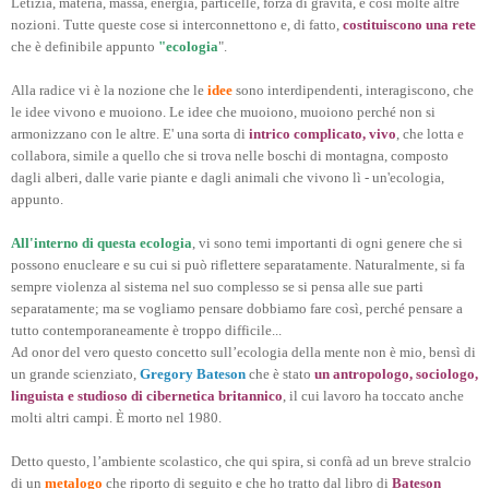
Letizia, materia, massa, energia, particelle, forza di gravità, e così molte altre
nozioni. Tutte queste cose si interconnettono e, di fatto,
costituiscono una rete
che è definibile appunto
"ecologia
".
Alla radice vi è la nozione che le
idee
sono interdipendenti, interagiscono, che
le idee vivono e muoiono. Le idee che muoiono, muoiono perché non si
armonizzano con le altre. E' una sorta di
intrico complicato, vivo
, che lotta e
collabora, simile a quello che si trova nelle boschi di montagna, composto
dagli alberi, dalle varie piante e dagli animali che vivono lì - un'ecologia,
appunto.
All'interno di questa ecologia
, vi sono temi importanti di ogni genere che si
possono enucleare e su cui si può riflettere separatamente. Naturalmente, si fa
sempre violenza al sistema nel suo complesso se si pensa alle sue parti
separatamente; ma se vogliamo pensare dobbiamo fare così, perché pensare a
tutto contemporaneamente è troppo difficile...
Ad onor del vero questo concetto sull’ecologia della mente non è mio, bensì di
un grande scienziato,
Gregory Bateson
che è stato
un antropologo, sociologo,
linguista e studioso di cibernetica britannico
, il cui lavoro ha toccato anche
molti altri campi. È morto nel 1980.
Detto questo, l’ambiente scolastico, che qui spira, si confà ad un breve stralcio
di un
metalogo
che riporto di seguito e che ho tratto dal libro di
Bateson