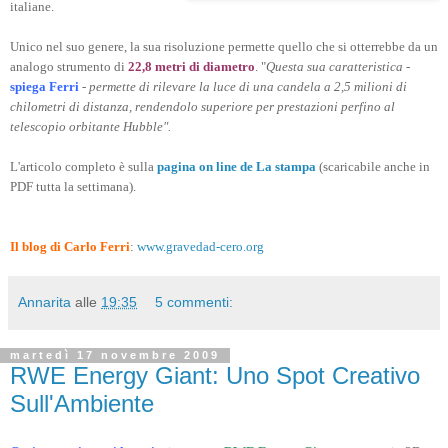
italiane.
Unico nel suo genere, la sua risoluzione permette quello che si otterrebbe da un
analogo strumento di
22,8 metri di diametro
. "
Questa sua caratteristica
-
spiega Ferri
-
permette di rilevare la luce di una candela a 2,5 milioni di
chilometri di distanza, rendendolo superiore per prestazioni perfino al
telescopio orbitante Hubble".
L'articolo completo è sulla
pagina on line de La stampa
(scaricabile anche in
PDF tutta la settimana).
Il blog di Carlo Ferri
:
www.gravedad-cero.org
Annarita
alle
19:35
5 commenti:
martedì 17 novembre 2009
RWE Energy Giant: Uno Spot Creativo
Sull'Ambiente