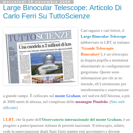
mercoledì 18 novembre 2009
Large Binocular Telescope: Articolo Di
Carlo Ferri Su TuttoScienze
Cari ragazzi e cari lettori, il
Large Binocular Telescope
(abbreviato in LBT, in italiano
"
Grande Telescopio
Binoculare
"), è un telescopio
(a doppia pupilla a montatura
altazimutale in configurazione
gregoriana. Queste sono
informazioni per chi se ne
intende, eh!) ottimizzato per
interferometria e osservazione
a grande campo. È collocato sul
monte Graham
, nel sud-est dell'Arizona, a più
di 3000 metri di altezza, nel complesso delle
montagne Pinaleño
. (
Sito web
ufficiale
)
L'
LBT
, che fa parte dell'
Osservatorio internazionale del monte Graham
, è un
progetto a partecipazione italiana di priorità nazionale. Il telescopio, infatti,
vede la partecipazione degli Stati Uniti tramite enti governativi e diverse