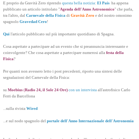
E proprio da Gravità Zero riprendo
questa bella notizia
:
El País
ha appena
pubblicato un articolo intitolato "
Agenda dell'Anno Astronomico
" che parla,
tra l'altro, dal
Carnevale della Fisica
di
Gravità Zero
e del nostro omonimo
spagnolo
Gravedad Cero
!
Qui
l'articolo pubblicato sul più importante quotidiano di Spagna.
Cosa aspettate a partecipare ad un evento che si preannuncia interessante e
coinvolgente? Che cosa aspettate a partecipare numerosi alla
festa della
Fisica
?
Per quanti non avessero letto i post precedenti, riporto una sintesi delle
segnalazioni del Carnevale della Fisica:
su
Moebius
(
Radio 24, il Sole 24 Ore)
con un intervista
all'astrofisico Carlo
Ferri da Barcellona
...sulla rivista
Wired
...e sul nodo spagnolo del
portale dell'Anno Internazionale dell'Astronomia