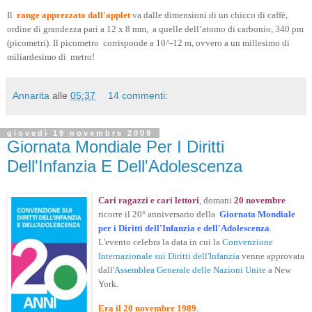
Il
range apprezzato dall'applet
va dalle dimensioni di un chicco di caffè,
ordine di grandezza pari a 12 x 8 mm, a quelle dell’atomo di carbonio, 340 pm
(picometri). Il picometro corrisponde a 10^-12 m, ovvero a un millesimo di
miliardesimo di metro!
Annarita
alle
05:37
14 commenti:
giovedì 19 novembre 2009
Giornata Mondiale Per I Diritti
Dell'Infanzia E Dell'Adolescenza
Cari ragazzi e cari lettori
, domani
20 novembre
ricorre il 20° anniversario della
Giornata Mondiale
per i Diritti dell'Infanzia e dell'Adolescenza
.
L'evento celebra la data in cui la
Convenzione
Internazionale sui Diritti dell'Infanzia
venne approvata
dall'
Assemblea Generale delle Nazioni Unite
a New
York.
Era il 20 novembre 1989
.