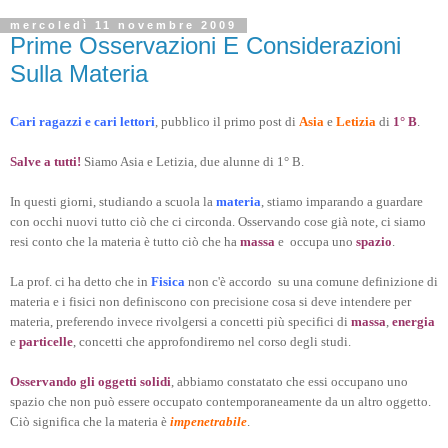
mercoledì 11 novembre 2009
Prime Osservazioni E Considerazioni
Sulla Materia
Cari ragazzi e cari lettori
, pubblico il primo post di
Asia
e
Letizia
di
1° B
.
Salve a tutti!
Siamo Asia e Letizia, due alunne di 1° B.
In questi giorni, studiando a scuola la
materia
, stiamo imparando a guardare
con occhi nuovi tutto ciò che ci circonda. Osservando cose già note, ci siamo
resi conto che la materia è tutto ciò che ha
massa
e occupa uno
spazio
.
La prof. ci ha detto che in
Fisica
non c'è accordo su una comune definizione di
materia e i fisici non definiscono con precisione cosa si deve intendere per
materia, preferendo invece rivolgersi a concetti più specifici di
massa
,
energia
e
particelle
, concetti che approfondiremo nel corso degli studi.
Osservando gli oggetti solidi
, abbiamo constatato che essi occupano uno
spazio che non può essere occupato contemporaneamente da un altro oggetto.
Ciò significa che la materia è
impenetrabile
.