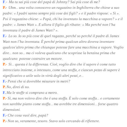
F
.- Ma tu sai più cose del papà di Johnny? Sai più cose di me?
P.
- Uhm... una volta conoscevo un ragazzino in Inghilterra che chiese a suo
padre: « I padri sanno sempre più cose dei figli? » e il padre rispose: « Sì ».
Poi il ragazzino chiese: « Papà, chi ha inventato la macchina a vapore? » e il
padre: « James Watt ». E allora il figlio gli ribatte: « Ma perché non l’ha
inventata il padre di James Watt? ».
F.-
Lo so. Io so più cose di quel ragazzo, perché so perché il padre di James
Watt non l’ha inventata. È perché prima qualcun altro doveva inventare
qualcos’altro prima che chiunque potesse fare una macchina a vapore. Voglio
dire... non so... ma ci voleva qualcuno che scoprisse la benzina prima che
qualcuno potesse costruire un motore.
P.-
Sì... questa è la differenza. Cioè, voglio dire che il sapere è come tutto
intrecciato insieme, o intessuto, come una stoffa, e ciascun pezzo di sapere è
significativo o utile solo in virtù degli altri pezzi, e...
F.
- Pensi che si dovrebbe misurare in metri?
P.
No, direi di no.
F.
Ma le stoffe si comprano a metro.
P.-
Sì, ma non volevo dire che è una stoffa. È solo come stoffa... e certamente
non sarebbe piatto come stoffa... ma avrebbe tre dimensioni... forse quattro
dimensioni.
F.-
Che cosa vuol dire, papà?
P.
- Non so, veramente, tesoro. Stavo solo cercando di riflettere.