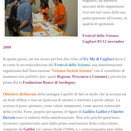
ringrazio, un sintetico
racconto delle impressioni
ricevute nel corso della sua
partecipazione all'evento, in
qualità di spettatore.
Festival della Scienza:
Cagliari 05/12 novembre
2009
In questi giorni, mi son recato per ben due volte all'
Ex Mà di Cagliari
dove è
in corso la seconda edizione del
Festival della Scienza
, una manifestazione
organizzata dall'Associazione “
Scienza Società Scienza
” con il contributo di
numerosi enti pubblici (tra i quali
Regione
,
Provincia e Comune)
e privati (in
prima fila la
Fondazione Banco di Sardegna
).
Obiettivo dichiarato
della rassegna è quello di fare in modo che la scienza sia
un bene diffuso e non un qualcosa di astratto e riservato a pochi adepti. La
scienza si pone, pertanto, come valore immanente, come motore essenziale
della civiltà. Forse, proprio per questo, le figure di
Galileo Galilei
e
Charles
Darwin
sono il simbolo della manifestazione. Non solo perché quest'anno
ricorrono i quattrocento anni dalle prime osservazioni della volta celeste,
compiute da
Galilei
col cannocchiale (1604), e, i centocinquanta anni dalla