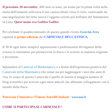
Il prossimo 30 novembre
, 400 anni or sono, un uomo per la prima volta nella
storia dell'umanità sollevava il suo cannocchiale verso il cielo, osservando da
una angolazione del tutto nuova l’oggetto celeste più brillante del firmamento:
la Luna.
Quest'uomo era Galileo Galilei.
Per celebrare il quadricentenario di questo grande evento
Gravità Zero
ospiterá la
prima edizione
del
CARNEVALE DELLA FISICA.
Il 30 di ogni mese semplici appassionati e professionisti divulgatori della
scienza si riuniranno per promuovere la fisica e le scienze in maniera originale
e divertente.
Ispirandosi al
Carnival of Mathematics
, e a fronte dell'esperienza positiva del
Carnevale della Matematica
che ormai sta per raggiungere i suoi due anni di
vita, lo scopo di questo Carnevale è quello di riunire il maggior numero di
blog scientifici per scrivere ogni mese articoli che abbiamo collegamenti con il
mondo della fisica.
Patrocina l'iniziativa l’Unione Astrofili Italiani
-
www.uai.it
COME SI PARTECIPA AL CARNEVALE?