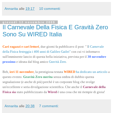
Annarita
alle
19:17
10 commenti:
giovedì 12 novembre 2009
Il Carnevale Della Fisica E Gravità Zero
Sono Su WIRED Italia
Cari ragazzi e cari lettori
, due giorni fa pubblicavo il post " I
l Carnevale
della Fisica festeggia i 400 anni di Galileo Gailei"
con cui vi informavo
sull'imminente lancio di questa bella iniziativa, prevista per il
30 novembre
prossimo
e ideata dal blog amico
Gravità Zero
.
Beh,
ieri 11 novembre
, la prestigiosa testata
WIRED
ha dedicato un articolo
a
questo evento.
Gravità Zero merita
senza ombra di dubbio questa
segnalazione (e anche di più) perchè è un corporate blog che svolge
un'eccellente e seria divulgazione scientifica. Che anche il
Carnevale della
Fisica s
ia
stato pubblicizzato da
Wired
è una cosa che mi riempie di gioia!
Annarita
alle
20:38
7 commenti: