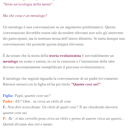
"
Verso un'ecologia della mente
".
Ma che cosa è un metalogo?
Un metalogo è una conversazione su un argomento problematico. Questa
conversazione dovrebbe essere tale da rendere rilevanti non solo gli interventi
dei partecipanti, ma la struttura stessa dell’intero dibattito. Si tratta dunque una
conversazione che possiede questa doppia rilevanza.
È da notare che la storia della
teoria evoluzionista
è inevitabilmente un
metalogo
tra uomo e natura, in cui la creazione e l’interazione delle idee
devono necessariamente esemplificare il processo evoluzionistico.
Il metalogo che seguirà riguarda la conversazione di un padre (ovviamente
Bateson stesso) con la figlia ed ha per titolo
“Quante cose sai?
”.
Figlia
- Papà, quante cose sai?
Padre
-
Eh? Uhm... so circa un chilo di cose.
F.
- Non dire sciocchezze. Un chilo di quali cose? Ti sto chiedendo davvero
quante cose sai.
P.
- Be’, il mio cervello pesa circa un chilo e penso di usarne circa un quarto...
Quindi diciamo due etti e mezzo.