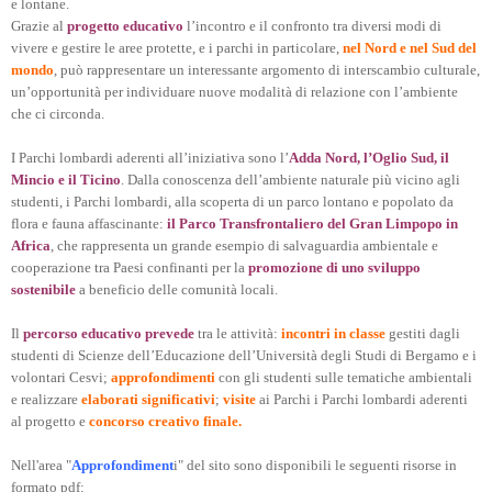
e lontane.
Grazie al
progetto educativo
l’incontro e il confronto tra diversi modi di
vivere e gestire le aree protette, e i parchi in particolare,
nel Nord e nel Sud del
mondo
, può rappresentare un interessante argomento di interscambio culturale,
un’opportunità per individuare nuove modalità di relazione con l’ambiente
che ci circonda.
I Parchi lombardi aderenti all’iniziativa sono l’
Adda Nord, l’Oglio Sud, il
Mincio e il Ticino
. Dalla conoscenza dell’ambiente naturale più vicino agli
studenti, i Parchi lombardi, alla scoperta di un parco lontano e popolato da
flora e fauna affascinante:
il Parco Transfrontaliero del Gran Limpopo in
Africa
, che rappresenta un grande esempio di salvaguardia ambientale e
cooperazione tra Paesi confinanti per la
promozione di uno sviluppo
sostenibile
a beneficio delle comunità locali.
Il
percorso educativo prevede
tra le attività:
incontri in classe
gestiti dagli
studenti di Scienze dell’Educazione dell’Università degli Studi di Bergamo e i
volontari Cesvi;
approfondimenti
con gli studenti sulle tematiche ambientali
e realizzare
elaborati significativi
;
visite
ai Parchi i Parchi lombardi aderenti
al progetto e
concorso creativo finale.
Nell'area "
Approfondiment
i" del sito sono disponibili le seguenti risorse in
formato pdf: