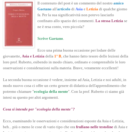
Il contenuto del post è un commento del nostro
amico
Gaetano
all'
articolo
di
Asia
e
Letizia
di qualche giorno
fa. Per la sua significatività non potevo lasciarlo
confinato allo spazio dei commenti.
La stessa Letizia
se
ne è resa conto, vero piccola?
Scrive Gaetano
.
Ecco una prima buona occasione per lodare delle
giovanette,
Asia e Letizia
della
1° B
, che hanno fatto tesoro delle lezioni della
loro prof. Ruberto, esibendo in modo chiaro, ordinato e comprensibile le loro
osservazioni e considerazioni sulla materia. Brave, veramente eccellenti!
La seconda buona occasione è vedere, insieme ad Asia, Letizia e noi adulti, in
modo nuovo cosa ci offre un certo genere di didattica dell'apprendimento che
potremo chiamare "
ecologia della mente
". Con la prof. Ruberto ci siamo già
intesi su questo per altri argomenti.
Cosa si intende per "ecologia della mente"?
Ecco, esaminando le osservazioni e considerazioni esposte da Asia e Letizia,
beh... più o meno le cose di vario tipo che ora
frullano nelle testoline
di Asia e