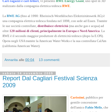
Cari ragazzi e cari lettori
, vi presento
RWE Energy Giant
, uno spot in 3D
realizzato dalla compagnia elettrica tedesca
RWE
.
La
RWE AG
(fino al 1990: Rheinisch-Westfälisches Elektrizitätswerk AG) è
una compagnia elettrica tedesca fondata nel 1898, con sede ad Essen. Tramite
le sue società controllate,
distribuisce elettricità
(ma anche gas e acqua) ad
oltre
120 milioni di clienti, principalmente in Europa e Nord America
. La
RWE è il secondo maggior produttore di elettricità tedesco (dopo la E.ON).
Opera negli USA tramite la American Water Works e la sua controllata CalAm
(california American Water).
Annarita
alle
00:04
13 commenti:
sabato 14 novembre 2009
Report Dal Cagliari Festival Scienza
2009
Carissimi
, pubblico per
gentile concessione
dell'amico
Fabio Melis
, che