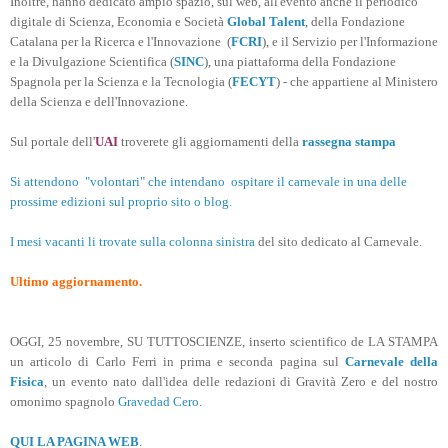
Inoltre, hanno dedicato ampio spazio, sul web, all'evento anche il periodico
digitale di Scienza, Economia e Società
Global Talent
, della Fondazione
Catalana per la Ricerca e l'Innovazione (
FCRI
), e il Servizio per l'Informazione
e la Divulgazione Scientifica (
SINC
), una piattaforma della Fondazione
Spagnola per la Scienza e la Tecnologia (
FECYT
) - che appartiene al Ministero
della Scienza e dell'Innovazione.
Sul portale dell'
UAI
troverete gli aggiornamenti della
rassegna stampa
Si attendono "volontari" che intendano ospitare il carnevale in una delle
prossime edizioni sul proprio sito o blog.
I mesi vacanti li trovate
sulla colonna sinistra
del sito dedicato al Carnevale.
Ultimo aggiornamento.
OGGI, 25 novembre, SU TUTTOSCIENZE, inserto scientifico de LA STAMPA
un articolo di Carlo Ferri in prima e seconda pagina sul
Carnevale della
Fisica
, un evento nato dall'idea delle redazioni di Gravità Zero e del nostro
omonimo spagnolo
Gravedad Cero
.
QUI LA PAGINA WEB
.