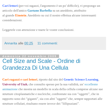
Cari lettori
(per voi ragazzi, l'argomento è un po' difficile), vi propongo un
articolo dell'amico
Gaetano Barbella
su un aneddoto, attribuito
al grande
Einstein
. Aneddoto su cui il nostro effettua alcune interessanti
considerazioni.
Leggetele con attenzione e traete le vostre conclusioni.
Annarita
alle
00:25
11 commenti:
domenica 22 novembre 2009
Cell Size and Scale - Ordine di
Grandezza Di Una Cellula
Cari ragazzi e cari lettori
, riporto dal sito del
Genetic Science Learning
,
University of Utah
, che consulto spesso per la sua validità, un’
eccellente
animazione
che mostra un modello in scala della cellula comprese alcune sue
strutture citoplasmatiche e nucleiche, confrontate sia con “oggetti”, che in
rapporto sono dei “giganti”, sia con altri "oggetti" che, sempre rapportati alle
strutture cellulari, risultano essere invece dei “lillipuziani”.