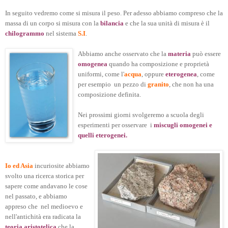
In seguito vedremo come si misura il peso. Per adesso abbiamo compreso che la
massa di un corpo si misura con la
bilancia
e che la sua unità di misura è il
chilogrammo
nel sistema
S.I
.
Abbiamo anche osservato che la
materia
può essere
omogenea
quando ha composizione e proprietà
uniformi, come l'
acqua
, oppure
eterogenea
, come
per esempio un pezzo di
granito
, che non ha una
composizione definita.
Nei prossimi giorni svolgeremo a scuola degli
esperimenti per osservare i
miscugli omogenei e
quelli eterogenei.
Io ed Asia
incuriosite abbiamo
svolto una ricerca storica per
sapere come andavano le cose
nel passato, e abbiamo
appreso che nel medioevo e
nell'antichità era radicata la
teoria aristotelica
che la