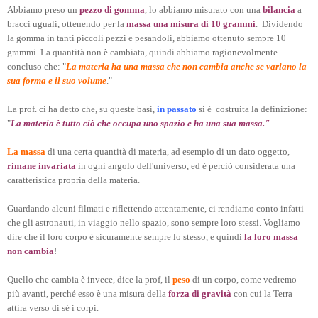
Abbiamo preso un
pezzo di gomma
, lo abbiamo misurato con una
bilancia
a
bracci uguali, ottenendo per la
massa una misura di 10 grammi
. Dividendo
la gomma in tanti piccoli pezzi e pesandoli, abbiamo ottenuto sempre 10
grammi. La quantità non è cambiata, quindi abbiamo ragionevolmente
concluso che: "
La materia ha una massa che non cambia anche se variano la
sua forma e il suo volume
."
La prof. ci ha detto che, su queste basi,
in passato
si è costruita la definizione:
"
La materia è tutto ciò che occupa uno spazio e ha una sua massa."
La massa
di una certa quantità di materia, ad esempio di un dato oggetto,
rimane invariata
in ogni angolo dell'universo, ed è perciò considerata una
caratteristica propria della materia.
Guardando alcuni filmati e riflettendo attentamente, ci rendiamo conto infatti
che gli astronauti, in viaggio nello spazio, sono sempre loro stessi. Vogliamo
dire che il loro corpo è sicuramente sempre lo stesso, e quindi
la loro massa
non cambia
!
Quello che cambia è invece, dice la prof, il
peso
di un corpo, come vedremo
più avanti, perché esso è una misura della
forza di gravità
con cui la Terra
attira verso di sé i corpi.