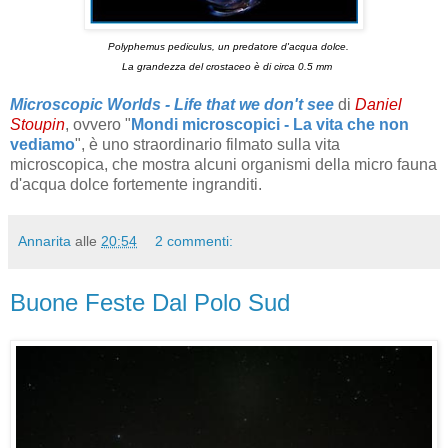
Polyphemus pediculus, un predatore d'acqua dolce.
La grandezza del crostaceo è di circa 0.5 mm
Microscopic Worlds - Life that we don't see
di
Daniel
Stoupin
, ovvero "
Mondi microscopici - La vita che non
vediamo
", è uno straordinario filmato sulla vita
microscopica, che mostra alcuni organismi della micro fauna
d'acqua dolce fortemente ingranditi.
Annarita
alle
20:54
2 commenti:
Buone Feste Dal Polo Sud