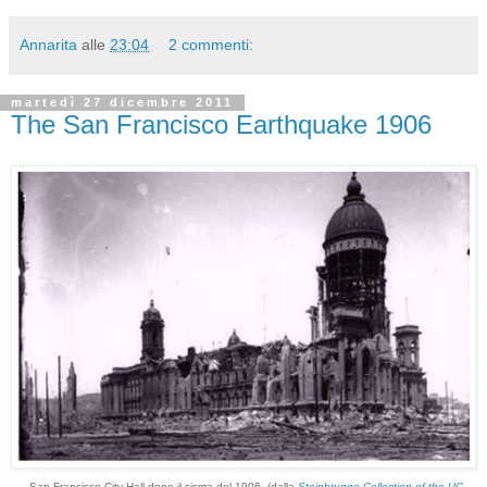
Annarita
alle
23:04
2 commenti:
martedì 27 dicembre 2011
The San Francisco Earthquake 1906
San Francisco City Hall dopo il sisma del 1906. (dalla
Steinbrugge Collection of the UC