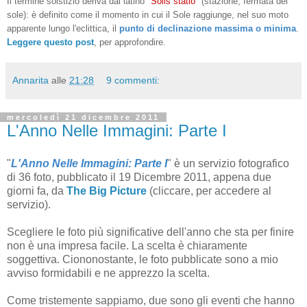
Il termine solstizio deriva dal latino "
Solis statio
" (stazione, fermata del
sole):
è definito come il momento in cui il Sole raggiunge, nel suo moto
apparente lungo l'eclittica, il
punto di declinazione massima o minima
.
Leggere questo post
, per approfondire.
Annarita
alle
21:28
9 commenti:
mercoledì 21 dicembre 2011
L'Anno Nelle Immagini: Parte I
"
L'Anno Nelle Immagini: Parte I
" è un servizio fotografico
di 36 foto, pubblicato il 19 Dicembre 2011, appena due
giorni fa, da
The Big Picture
(cliccare, per accedere al
servizio).
Scegliere le foto più significative dell'anno che sta per finire
non è una impresa facile. La scelta è chiaramente
soggettiva. Ciononostante, le foto pubblicate sono a mio
avviso formidabili e ne apprezzo la scelta.
Come tristemente sappiamo, due sono gli eventi che hanno