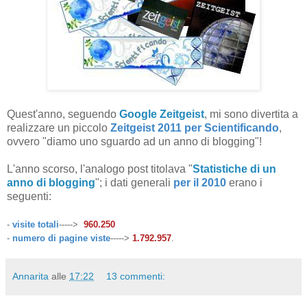
Quest'anno, seguendo
Google Zeitgeist
, mi sono divertita a
realizzare un piccolo
Zeitgeist 2011 per Scientificando
,
ovvero "diamo uno sguardo ad un anno di blogging"!
L'anno scorso, l'analogo post titolava "
Statistiche di un
anno di blogging
"; i dati generali
per il 2010
erano i
seguenti:
-
visite totali
----->
960.250
-
numero di pagine viste
----->
1.792.957
.
Annarita
alle
17:22
13 commenti: