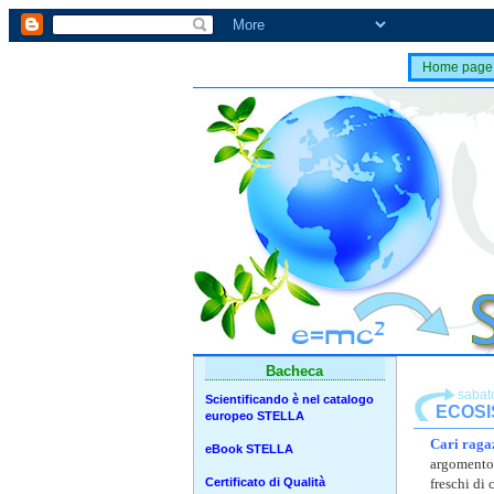
Home page
Bacheca
sabat
Scientificando è nel catalogo
ECOSI
europeo STELLA
Cari ragaz
eBook STELLA
argomento 
Certificato di Qualità
freschi di 