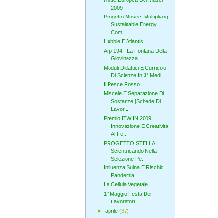
2009
Progetto Musec: Multiplying
Sustainable Energy
Com...
Hubble E Atlantis
Arp 194 - La Fontana Della
Giovinezza
Moduli Didattici E Curricolo
Di Scienze In 3° Medi...
Il Pesce Rosso
Miscele E Separazione Di
Sostanze [Schede Di
Lavor...
Premio ITWIIN 2009:
Innovazione E Creatività
Al Fe...
PROGETTO STELLA:
Scientificando Nella
Selezione Pe...
Influenza Suina E Rischio
Pandemia
La Cellula Vegetale
1° Maggio Festa Dei
Lavoratori
►
aprile
(37)