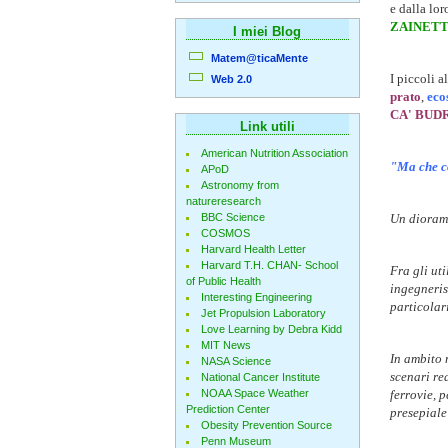
e dalla lo
ZAINETT
I miei Blog
Matem@ticaMente
I piccoli a
Web 2.0
prato
,
eco
CA' BUD
Link utili
American Nutrition Association
"Ma che c
APoD
Astronomy from
natureresearch
BBC Science
Un diorama
COSMOS
Harvard Health Letter
Harvard T.H. CHAN- School
Fra gli uti
of Public Health
ingegnerist
Interesting Engineering
particolari
Jet Propulsion Laboratory
Love Learning by Debra Kidd
MIT News
In ambito 
NASA Science
scenari rea
National Cancer Institute
NOAA Space Weather
ferrovie, 
Prediction Center
presepiale 
Obesity Prevention Source
Penn Museum