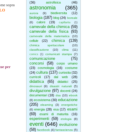
(36)
astrofisica
(46)
come sopra
astronomia
(365)
LO
biodiversita
(12)
aurora
(9)
biologia
(187)
blog
(24)
boreale
calore
(19)
(6)
capillarita
(1)
carnevale della chimica
(59)
carnevale della fisica
(93)
carnevale della matematica
(10)
chimica
(139)
cellule
(22)
chimica spettacolare
(10)
classificazione
(10)
clima
(11)
comunicati stampa
(7)
comics
(1)
comunicazione
(75)
concorsi
(58)
corpo umano
gue per
(23)
cosmologia
(16)
costume
cultura
(137)
(24)
curiosita
(32)
curricoli
(17)
dal web
(28)
didattica
(65)
didattici
(25)
dinosauri
(9)
disastri naturali
(5)
divulgazione
(97)
docenti
(24)
documentari
(18)
dsa
(10)
ebook
educazione
ecosistema
(30)
(8)
(205)
elearning
(3)
energetiche
esami
energia
(28)
esa
(17)
(6)
(69)
esami di maturita
(16)
esperimenti
(59)
etologia
(8)
eventi
(646)
evoluzione
(58)
facebook
(4)
fantascienza
(5)