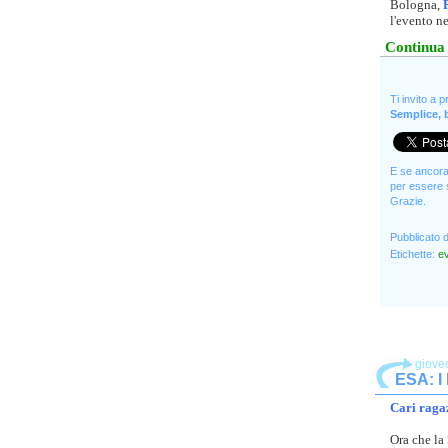
Bologna,
l'evento n
Continua 
Ti invito a 
Semplice, b
E se ancora 
per essere s
Grazie.
Pubblicato 
Etichette:
ev
giove
ESA: I
Cari ragaz
Ora che la