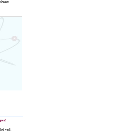
ebrare
pei!
ei voli