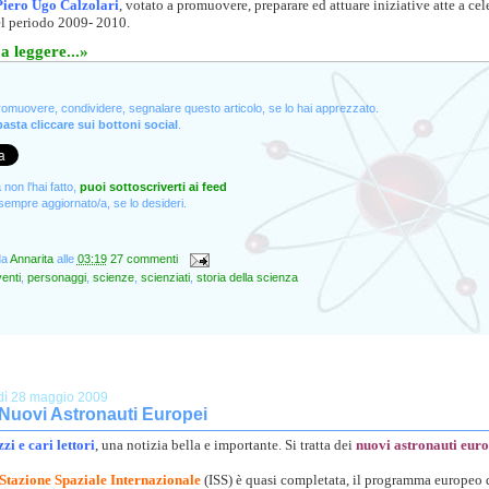
Piero Ugo Calzolari
, votato a promuovere, preparare ed attuare iniziative atte a cel
el periodo 2009- 2010.
a leggere...»
promuovere, condividere, segnalare questo articolo, se lo hai apprezzato.
asta cliccare sui bottoni social
.
non l'hai fatto,
puoi sottoscriverti ai feed
empre aggiornato/a, se lo desideri.
da
Annarita
alle
03:19
27 commenti
enti
,
personaggi
,
scienze
,
scienziati
,
storia della scienza
dì 28 maggio 2009
 Nuovi Astronauti Europei
zi e cari lettori
, una notizia bella e importante. Si tratta dei
nuovi astronauti euro
Stazione Spaziale Internazionale
(ISS) è quasi completata, il programma europeo d