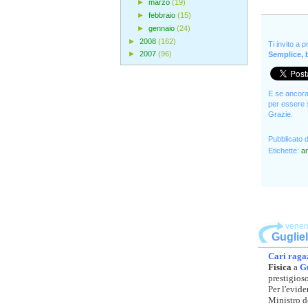
►
marzo
(19)
►
febbraio
(15)
►
gennaio
(24)
►
2008
(162)
Ti invito a 
►
2007
(96)
Semplice, b
E se ancora 
per essere s
Grazie.
Pubblicato 
Etichette:
a
vener
Guglie
Cari ragaz
Fisica
a
G
prestigios
Per l'evide
Ministro d