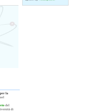
per la
quel
reto
del
iversità di