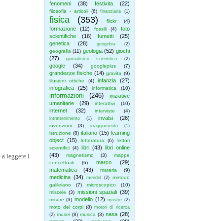
fenomeni
(38)
festivita
(22)
filosofia - articoli
(6)
finanziaria
(1)
fisica
(353)
flickr
(4)
formazione
(12)
foto
fossili
(4)
scientifiche
(16)
fumetti
(25)
genetica
(28)
geogebra
(2)
geologia
(52)
giochi
geografia
(11)
(27)
giornalismo scientifico
(2)
google
(34)
googleplus
(7)
grandezze fisiche
(14)
gravita
(9)
infanzia
(27)
illusioni ottiche
(4)
infografica
(25)
informatica
(10)
informazioni
(246)
iniziative
umanitarie
(29)
interattivi
(10)
internet
(32)
interviste
(4)
invalsi
(26)
intrattenimento
(1)
invenzioni
(3)
irraggiamento
(1)
italiano
(15)
learning
istruzione
(8)
object
(15)
letteratura
(6)
lettori
libri
(43)
libri online
scientifici
(4)
(43)
 a leggere i
magnetismo
(3)
mappe
marco
(29)
concettuali
(6)
matematica
(43)
materia
(9)
medicina
(34)
metodo
mendel
(2)
galileiano
(7)
microscopico
(10)
missioni spaziali
(39)
miscele
(3)
modello
(12)
misure
(3)
mostre
(2)
moto dei corpi
(8)
motori di ricerca
nasa
(28)
musei
(8)
musica
(3)
(2)