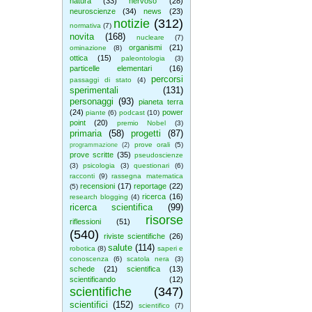
natura
(33)
nervoso
(28)
neuroscienze
(34)
news
(23)
notizie
(312)
normativa
(7)
novita
(168)
nucleare
(7)
organismi
(21)
ominazione
(8)
ottica
(15)
paleontologia
(3)
particelle elementari
(16)
percorsi
passaggi di stato
(4)
sperimentali
(131)
personaggi
(93)
pianeta terra
(24)
power
piante
(6)
podcast
(10)
point
(20)
premio Nobel
(3)
primaria
(58)
progetti
(87)
prove orali
(5)
programmazione
(2)
prove scritte
(35)
pseudoscienze
(3)
psicologia
(3)
questionari
(6)
racconti
(9)
rassegna matematica
recensioni
(17)
reportage
(22)
(5)
ricerca
(16)
research blogging
(4)
ricerca scientifica
(99)
risorse
riflessioni
(51)
(540)
riviste scientifiche
(26)
salute
(114)
robotica
(8)
saperi e
conoscenza
(6)
scatola nera
(3)
schede
(21)
scientifica
(13)
scientificando
(12)
scientifiche
(347)
scientifici
(152)
scientifico
(7)