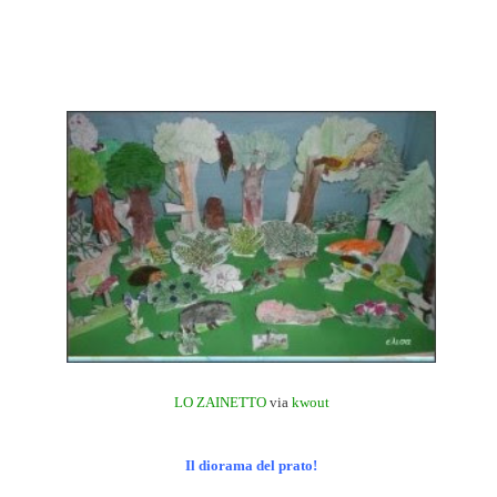
LO ZAINETTO
via
kwout
Il diorama del prato!