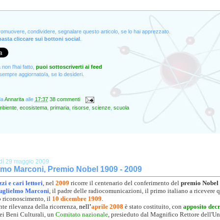
promuovere, condividere, segnalare questo articolo, se lo hai apprezzato.
asta cliccare sui bottoni social
.
non l'hai fatto,
puoi sottoscriverti ai feed
empre aggiornato/a, se lo desideri.
da
Annarita
alle
17:37
38 commenti
mbiente
,
ecosistema
,
primaria
,
risorse
,
scienze
,
scuola
dì 29 maggio 2009
lmo Marconi, Premio Nobel 1909 - 2009
zi e cari lettori
, nel
2009
ricorre il centenario del conferimento del
premio Nobel
uglielmo Marconi
, il padre delle radiocomunicazioni, il primo italiano a ricevere 
o riconoscimento, il
10 dicembre 1909
.
nte rilevanza della ricorrenza,
nell
'
aprile 2008
è stato costituito, con
apposito dec
ei Beni Culturali, un
Comitato nazionale
, presieduto dal Magnifico Rettore dell'Un