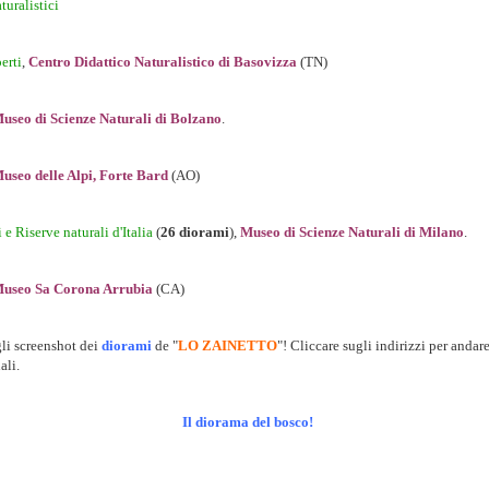
turalistici
erti
,
Centro Didattico Naturalistico di Basovizza
(TN)
useo di Scienze Naturali di Bolzano
.
useo delle Alpi, Forte Bard
(AO)
 e Riserve naturali d'Italia
(
26 diorami
),
Museo di Scienze Naturali di Milano
.
useo Sa Corona Arrubia
(CA)
gli screenshot dei
diorami
de "
LO ZAINETTO
"! Cliccare sugli indirizzi per andare
ali.
Il diorama del bosco!