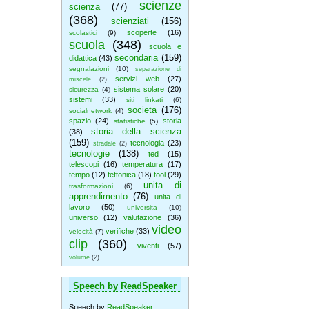
scienze
scienza
(77)
(368)
scienziati
(156)
scoperte
(16)
scolastici
(9)
scuola
(348)
scuola e
secondaria
(159)
didattica
(43)
segnalazioni
(10)
separazione di
servizi web
(27)
miscele
(2)
sistema solare
(20)
sicurezza
(4)
sistemi
(33)
siti linkati
(6)
societa
(176)
socialnetwork
(4)
spazio
(24)
storia
statistiche
(5)
storia della scienza
(38)
(159)
tecnologia
(23)
stradale
(2)
tecnologie
(138)
ted
(15)
telescopi
(16)
temperatura
(17)
tempo
(12)
tettonica
(18)
tool
(29)
unita di
trasformazioni
(6)
apprendimento
(76)
unita di
lavoro
(50)
universita
(10)
universo
(12)
valutazione
(36)
video
verifiche
(33)
velocità
(7)
clip
(360)
viventi
(57)
volume
(2)
Speech by ReadSpeaker
Speech by
ReadSpeaker