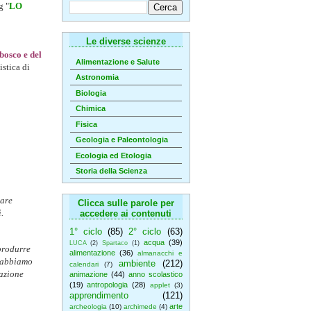
g "
LO
Le diverse scienze
bosco e del
Alimentazione e Salute
stica di
Astronomia
Biologia
Chimica
Fisica
Geologia e Paleontologia
Ecologia ed Etologia
Storia della Scienza
eare
Clicca sulle parole per
.
accedere ai contenuti
1° ciclo
(85)
2° ciclo
(63)
acqua
(39)
LUCA
(2)
Spartaco
(1)
iprodurre
alimentazione
(36)
almanacchi e
i abbiamo
ambiente
(212)
calendari
(7)
tazione
animazione
(44)
anno scolastico
(19)
antropologia
(28)
applet
(3)
apprendimento
(121)
arte
archeologia
(10)
archimede
(4)