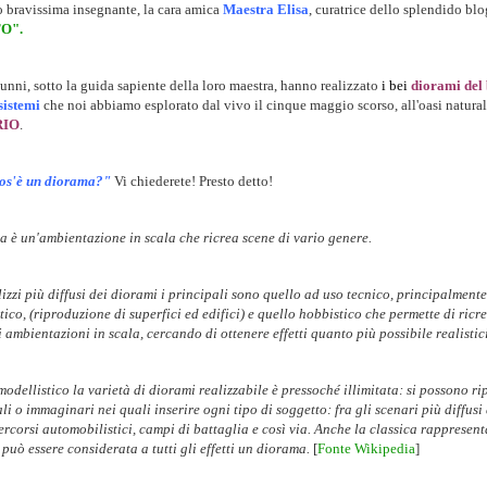
ro bravissima insegnante, la cara amica
Maestra Elisa
, curatrice dello splendido blo
O".
lunni, sotto la guida sapiente della loro maestra, hanno realizzato
i bei
diorami del 
sistemi
che noi abbiamo esplorato dal vivo il cinque maggio scorso, all'oasi naturali
RIO
.
os'è un diorama?"
Vi chiederete! Presto detto!
 è un'ambientazione in scala che ricrea scene di vario genere.
lizzi più diffusi dei diorami i principali sono quello ad uso tecnico, principalmente
ico, (riproduzione di superfici ed edifici) e quello hobbistico che permette di ricr
 ambientazioni in scala, cercando di ottenere effetti quanto più possibile realistici
modellistico la varietà di diorami realizzabile è pressoché illimitata: si possono r
li o immaginari nei quali inserire ogni tipo di soggetto: fra gli scenari più diffus
percorsi automobilistici, campi di battaglia e così via. Anche la classica rappresen
può essere considerata a tutti gli effetti un diorama.
[
Fonte Wikipedia
]