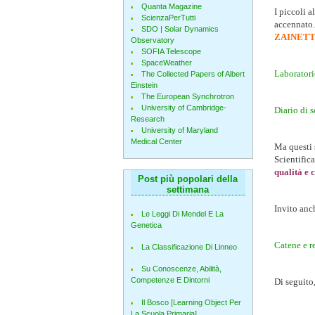
Quanta Magazine
I piccoli a
ScienzaPerTutti
accennato. 
SDO | Solar Dynamics
ZAINET
Observatory
SOFIA Telescope
SpaceWeather
Laboratorio
The Collected Papers of Albert
Einstein
The European Synchrotron
University of Cambridge-
Diario di 
Research
University of Maryland
Medical Center
Ma questi 
Scientifica
qualità e c
Post più popolari della
settimana
Invito anc
Le Leggi Di Mendel E La
Genetica
Catene e r
La Classificazione Di Linneo
Su Conoscenze, Abilità,
Competenze E Dintorni
Di seguito
Il Bosco [Learning Object Per
La Scuola Primaria]