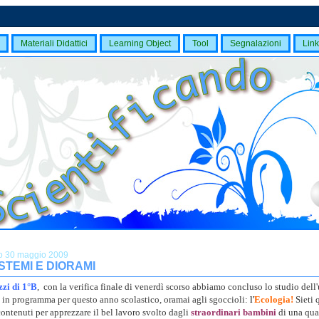
Materiali Didattici
Learning Object
Tool
Segnalazioni
Link
o 30 maggio 2009
STEMI E DIORAMI
zi di 1°B
, con la verifica finale di venerdì scorso abbiamo concluso lo studio dell
in programma per questo anno scolastico, oramai agli sgoccioli:
l'
Ecologia!
Sieti 
contenuti per apprezzare il bel lavoro svolto dagli
straordinari bambini
di una qua