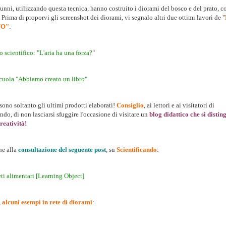
lunni, utilizzando questa tecnica, hanno costruito i diorami del bosco e del prato, 
Prima di proporvi gli screenshot dei diorami, vi segnalo altri due ottimi lavori de "
TO"
:
 scientifico: "L'aria ha una forza?
"
scuola "Abbiamo creato un libro"
sono soltanto gli ultimi prodotti elaborati!
Consiglio
, ai lettori e ai visitatori di
ndo, di non lasciarsi sfuggire l'occasione di visitare un
blog didattico che si distin
reatività!
he alla
consultazione del seguente post
, su
Scientificando
:
eti alimentari [Learning Object]
,
alcuni esempi in rete di diorami
: