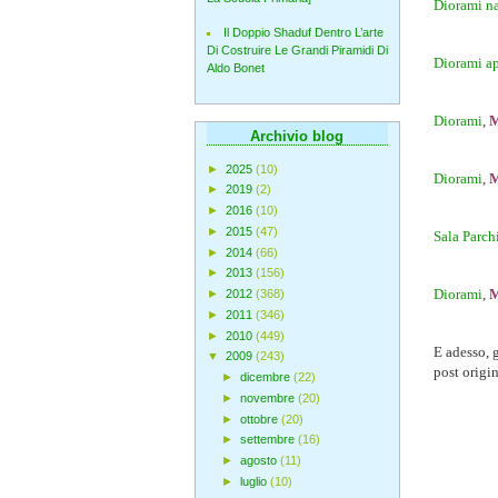
Diorami na
Il Doppio Shaduf Dentro L’arte
Di Costruire Le Grandi Piramidi Di
Diorami ap
Aldo Bonet
Diorami
,
M
Archivio blog
►
2025
(10)
Diorami
,
M
►
2019
(2)
►
2016
(10)
►
2015
(47)
Sala Parchi
►
2014
(66)
►
2013
(156)
Diorami
,
M
►
2012
(368)
►
2011
(346)
►
2010
(449)
E adesso, 
▼
2009
(243)
post origin
►
dicembre
(22)
►
novembre
(20)
►
ottobre
(20)
►
settembre
(16)
►
agosto
(11)
►
luglio
(10)