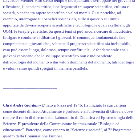
Lavoisier, Mendel. Allo stesso tempo è indispensabile sviluppare nei giovani la
riflessione, il pensiero critico, i collegamenti tra sapere scientifico, cultura e
società, o anche tra sapere scientifico e valori morali. Ci si potrebbe, ad
esempio, interrogare sui benefici sostanziali, sulle risposte o sui limiti
apportate da diverse scoperte scientifiche e tecnologiche quali i cellulari, gli
OGM, le terapie genetiche. Su questi temi si può ancora cercare di incuriosire,
intrigare e condurre al dibattito i giovani. E' comunque fondamentale fare
comprendere ai giovani che , sebbene il progresso scientifico sia ineluttabile,
esso può essere lungo, doloroso, sempre conflittuale... è fondamentale che i
giovani capiscano che lo sviluppo scientifico non è indipendente
dall'ideologia del momento o dai valori dominanti del momento, tali ideologie
e valori vanno quindi spiegati in maniera parallela.
_________________________
Chi è André Giordan
- E' nato a Nizza nel 1946. Ha iniziato la sua carriera
come docente di liceo. Attualmente è professore all'università di Ginevra dove
ricopre il ruolo di direttore del Laboratorio di Didattica ed Epistemologia delle
Scienze. E' presidente della Commissione Internazionale “Biologia ed
educazione”. Partecipa, come esperto in “Scienze e società”, al 7° Programma
quadro della Commissione Europea.