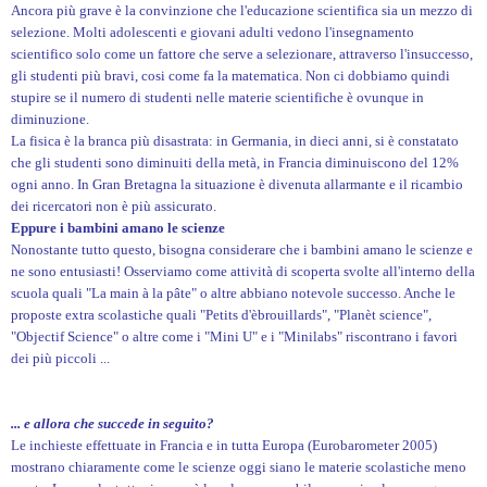
Ancora più grave è la convinzione che l'educazione scientifica sia un mezzo di
selezione. Molti adolescenti e giovani adulti vedono l'insegnamento
scientifico solo come un fattore che serve a selezionare, attraverso l'insuccesso,
gli studenti più bravi, cosi come fa la matematica. Non ci dobbiamo quindi
stupire se il numero di studenti nelle materie scientifiche è ovunque in
diminuzione.
La fisica è la branca più disastrata: in Germania, in dieci anni, si è constatato
che gli studenti sono diminuiti della metà, in Francia diminuiscono del 12%
ogni anno. In Gran Bretagna la situazione è divenuta allarmante e il ricambio
dei ricercatori non è più assicurato.
Eppure i bambini amano le scienze
Nonostante tutto questo, bisogna considerare che i bambini amano le scienze e
ne sono entusiasti! Osserviamo come attività di scoperta svolte all'interno della
scuola quali "La main à la pâte" o altre abbiano notevole successo. Anche le
proposte extra scolastiche quali "Petits d'èbrouillards", "Planèt science",
"Objectif Science" o altre come i "Mini U" e i "Minilabs" riscontrano i favori
dei più piccoli ...
... e allora che succede in seguito?
Le inchieste effettuate in Francia e in tutta Europa (Eurobarometer 2005)
mostrano chiaramente come le scienze oggi siano le materie scolastiche meno