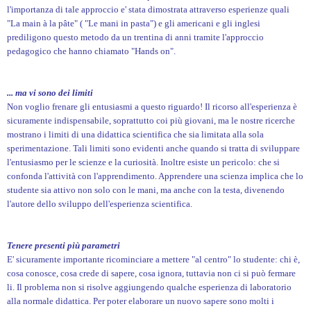
l'importanza di tale approccio e' stata dimostrata attraverso esperienze quali
"La main à la pâte" ( "Le mani in pasta") e gli americani e gli inglesi
prediligono questo metodo da un trentina di anni tramite l'approccio
pedagogico che hanno chiamato "Hands on".
... ma vi sono dei limiti
Non voglio frenare gli entusiasmi a questo riguardo! Il ricorso all'esperienza è
sicuramente indispensabile, soprattutto coi più giovani, ma le nostre ricerche
mostrano i limiti di una didattica scientifica che sia limitata alla sola
sperimentazione. Tali limiti sono evidenti anche quando si tratta di sviluppare
l'entusiasmo per le scienze e la curiosità. Inoltre esiste un pericolo: che si
confonda l'attività con l'apprendimento. Apprendere una scienza implica che lo
studente sia attivo non solo con le mani, ma anche con la testa, divenendo
l'autore dello sviluppo dell'esperienza scientifica.
Tenere presenti più parametri
E' sicuramente importante ricominciare a mettere "al centro" lo studente: chi è,
cosa conosce, cosa crede di sapere, cosa ignora, tuttavia non ci si può fermare
li. Il problema non si risolve aggiungendo qualche esperienza di laboratorio
alla normale didattica. Per poter elaborare un nuovo sapere sono molti i