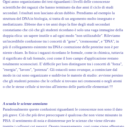
Ogni anno organizziamo dei test riguardanti i livelli delle conoscenze
scientifiche dei ragazzi che hanno terminato da due anni il ciclo di studi
secondari. I risultati non lasciano alcun dubbio. Prendiamo ad esempio la
struttura del DNA in biologia, si tratta di un argomento molto insegnato e
mediatizzato. Ebbene due o tre anni dopo la fine degli studi secondari
constatiamo che ciò che gli studenti ricordano è solo una vaga immagine della
doppia elica: un sapere inutile o ad ogni modo "non utilizzabile". Rileviamo
un'incredibile confusione tra i concetti di "gene", "cromosoma", e "DNA"; in
più il collegamento esistente tra DNA e costruzione delle proteine non è per
niente chiaro. In fisica i ragazzi ricordano le formule, come in chimica, tuttavia
il significato di tali formule, cosi come il loro campo d'applicazione restano
totalmente sconosciuti. E' difficile per loro distinguere tra i concetti di "forza",
"energia", "lavoro", "potenza". Gli ostacoli sono ovunque, a cominciare dal
modo in cui sono organizzate e suddivise le materie di studio: avviene persino
che gli studenti pensino che le cellule si trovano nei cromosomi o negli atomi
o che le stesse cellule si trovino all'interno delle particelle elementari !!!
A scuola le scienze annoiano
Paradossalmente queste confusioni riguardanti le conoscenze non sono il dato
più grave. Ciò che più deve preoccupare è qualcosa che non viene misurato in
PISA: il sentimento di noia e disinteresse per le scienze che viene rilevato
tramite i colloqui coi ragazzi. Questo insegnamento, cosi come viene affrontato