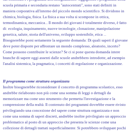
scuola primaria e secondaria restano "autocentrati", sono stati definiti in
maniera corporativa all'interno del piccolo mondo scientifico. Si dividono in
chimica, biologia, fisica. La fisica a sua volta si scompone in ottica,
termodinamica, meccanica... Il mondo dei giovani è totalmente diverso, è fatto
di: ecologia, inquinamento, nuove tecnologie, clonazione, manipolazione
genetica, salute, storia dell'universo, sviluppo sostenibile, etica ...
Bisognerebbe porsi seriamente la seguente domanda: Di quali saperi il giovane
deve poter disporre per affrontare un mondo complesso, aleatorio, incerto?
Come possono contribuire le scienze? Se ci si pone questa domanda intere
branche di sapere oggi assenti dalle scuole andrebbero introdotte, ad esempio
l'analisi sistemica, la pragmatica, i concetti di regolazione e organizzazione.
Il programma come struttura organizzata
Inoltre bisognerebbe riconsiderare il concetto di programma scolastico, esso
andrebbe rielaborato non più come una somma di leggi o dettagli da
memorizzare ma come uno strumento che permetta l'investigazione e la
comprensione della realtà. Il contenuto dei programmi dovrebbe essere rivisto
privilegiando una concezione del sapere come struttura organizzata e non
come una somma di saperi discreti, andrebbe inoltre privilegiato un approccio
problematico al posto di un approccio che presenta le scienze come una
collezione di dettagli trattati superficialmente. Si potrebbero sviluppare pochi