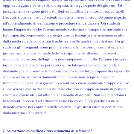
oggi, scoraggia, a volte persino disgusta, la maggior parte dei giovani. Tali
insegnamenti vengono giudicati ributtanti, difficili e noiosi, insopportabili.
L'acquisizione del metodo scientifico viene messo in secondo piano rispetto
all'apprendimento di definizioni e procedure standardizzate. Gli studenti
hanno l'impressione che l'insegnamento sottostimi il campo sperimentale e le
loro capacità, proponendo la spiegazione di fenomeni che sembrano avulsi
dalla realtà e dalle condizioni fisiche reali nelle quali si manifestano. Per gli
studenti gli insegnanti sono più interessati alla nozione che non al sapere. I
giovani apprendono "formule fatte" a scapito delle riflessioni personali;
accumulano nozioni, dettagli, ma non comprendono nulla. Pensano che gli si
faccia imparare le scienze per se stesse. Un tale insegnamento risponde a
domande che non sono le loro domande, ma soprattutto propone dei saperi che
sono in realtà risposte a domande che in classe non vengono neppure
formulate. In breve l'insegnamento scientifico viene giudicato "troppo oscuro",
è una scienza avulsa dal contesto reale che non sviluppa un modo di pensare
che possa essere utile ad affrontare il mondo di domani. Non si apprendono i
fondamenti necessari ad affrontare la nostra epoca. Ecco perché esiste la
demotivazione nei confronti delle scienze... e gli stessi errori si perpetuano
dalla materna all'università.
L'educazione scientifica è uno strumento di selezione?