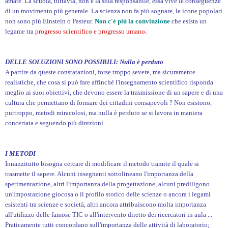
amate. La scuola, tuttavia, non è la sola responsabile, essa vive le conseguenze
di un movimento più generale. La scienza non fa più sognare, le icone popolari
non sono più Einstein o Pasteur.
Non c'è più la convinzione
che esista un
legame tra
progresso scientifico e progresso umano
.
DELLE SOLUZIONI SONO POSSIBILI: Nulla è perduto
A partire da queste constatazioni, forse troppo severe, ma sicuramente
realistiche, che cosa si può fare affinché l'insegnamento scientifico risponda
meglio ai suoi obiettivi, che devono essere la trasmissione di un sapere e di una
cultura che permettano di formare dei cittadini consapevoli ? Non esistono,
purtroppo, metodi miracolosi, ma nulla è perduto se si lavora in maniera
concertata e seguendo più direzioni.
I METODI
Innanzitutto bisogna cercare di modificare il metodo tramite il quale si
trasmette il sapere. Alcuni insegnanti sottolineano l'importanza della
sperimentazione, altri l'importanza della progettazione, alcuni prediligono
un'impostazione giocosa o il profilo storico delle scienze o ancora i legami
esistenti tra scienze e società, altri ancora attribuiscono molta importanza
all'utilizzo delle famose TIC o all'intervento diretto dei ricercatori in aula ...
Praticamente tutti concordano sull'importanza delle attività di laboratorio;