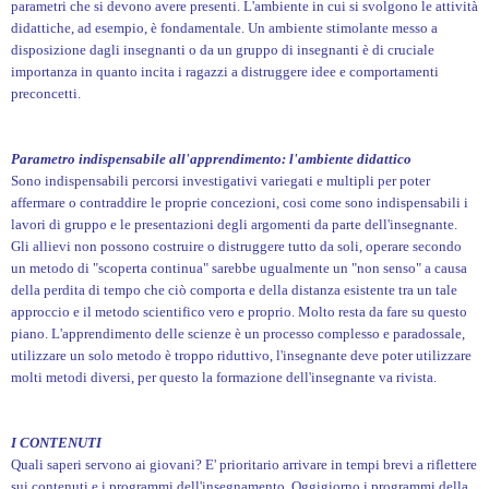
parametri che si devono avere presenti. L'ambiente in cui si svolgono le attività
didattiche, ad esempio, è fondamentale. Un ambiente stimolante messo a
disposizione dagli insegnanti o da un gruppo di insegnanti è di cruciale
importanza in quanto incita i ragazzi a distruggere idee e comportamenti
preconcetti.
Parametro indispensabile all'apprendimento: l'ambiente didattico
Sono indispensabili percorsi investigativi variegati e multipli per poter
affermare o contraddire le proprie concezioni, cosi come sono indispensabili i
lavori di gruppo e le presentazioni degli argomenti da parte dell'insegnante.
Gli allievi non possono costruire o distruggere tutto da soli, operare secondo
un metodo di "scoperta continua" sarebbe ugualmente un "non senso" a causa
della perdita di tempo che ciò comporta e della distanza esistente tra un tale
approccio e il metodo scientifico vero e proprio. Molto resta da fare su questo
piano. L'apprendimento delle scienze è un processo complesso e paradossale,
utilizzare un solo metodo è troppo riduttivo, l'insegnante deve poter utilizzare
molti metodi diversi, per questo la formazione dell'insegnante va rivista.
I CONTENUTI
Quali saperi servono ai giovani? E' prioritario arrivare in tempi brevi a riflettere
sui contenuti e i programmi dell'insegnamento. Oggigiorno i programmi della