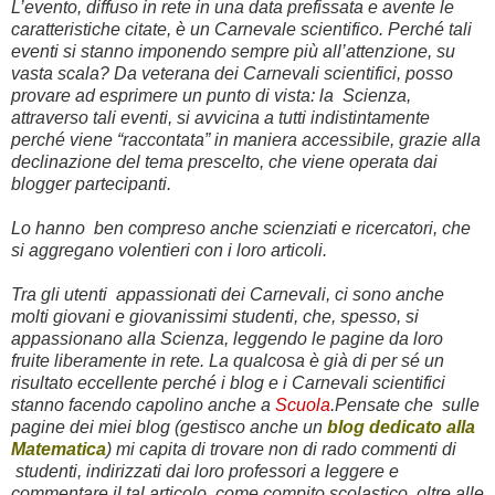
L’evento, diffuso in rete in una data prefissata e avente le
caratteristiche citate, è un Carnevale scientifico. Perché tali
eventi si stanno imponendo sempre più all’attenzione, su
vasta scala? Da veterana dei Carnevali scientifici, posso
provare ad esprimere un punto di vista: la Scienza,
attraverso tali eventi, si avvicina a tutti indistintamente
perché viene “raccontata” in maniera accessibile, grazie alla
declinazione del tema prescelto, che viene operata dai
blogger partecipanti.
Lo hanno ben compreso anche scienziati e ricercatori, che
si aggregano volentieri con i loro articoli.
Tra gli utenti appassionati dei Carnevali, ci sono anche
molti giovani e giovanissimi studenti, che, spesso, si
appassionano alla Scienza, leggendo le pagine da loro
fruite liberamente in rete. La qualcosa è già di per sé un
risultato eccellente perché i blog e i Carnevali scientifici
stanno facendo capolino anche a
Scuola
.
Pensate che sulle
pagine dei miei blog (gestisco anche un
blog dedicato alla
Matematica
) mi capita di trovare non di rado commenti di
studenti, indirizzati dai loro professori a leggere e
commentare il tal articolo, come compito scolastico, oltre alle