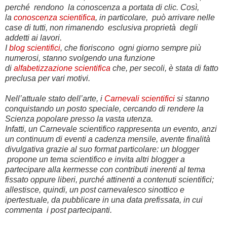
perché rendono la conoscenza a portata di clic. Così,
la
conoscenza scientifica
, in particolare, può arrivare nelle
case di tutti, non rimanendo esclusiva proprietà degli
addetti ai lavori.
I
blog scientifici
, che fioriscono ogni giorno sempre più
numerosi, stanno svolgendo una funzione
di
alfabetizzazione scientifica
che, per secoli, è stata di fatto
preclusa per vari motivi.
Nell’attuale stato dell’arte, i
Carnevali scientifici
si stanno
conquistando un posto speciale, cercando di rendere la
Scienza popolare presso la vasta utenza.
Infatti, un Carnevale scientifico rappresenta un evento, anzi
un continuum di eventi a cadenza mensile, avente finalità
divulgativa grazie al suo format particolare: un blogger
propone un tema scientifico e invita altri blogger a
partecipare alla kermesse con contributi inerenti al tema
fissato oppure liberi, purché attinenti a contenuti scientifici;
allestisce, quindi, un post carnevalesco sinottico e
ipertestuale, da pubblicare in una data prefissata, in cui
commenta i post partecipanti.