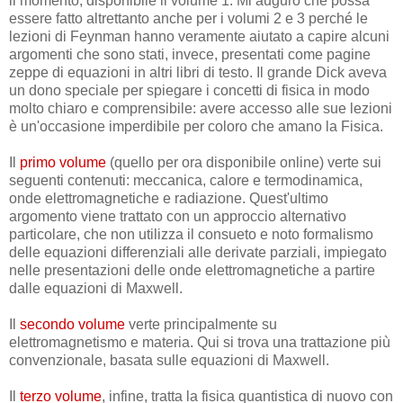
il momento, disponibile il volume 1. Mi auguro che possa
essere fatto altrettanto anche per i volumi 2 e 3 perché le
lezioni di Feynman hanno veramente aiutato a capire alcuni
argomenti che sono stati, invece, presentati come pagine
zeppe di equazioni in altri libri di testo. Il grande Dick aveva
un dono speciale per spiegare i concetti di fisica in modo
molto chiaro e comprensibile: avere accesso alle sue lezioni
è un'occasione imperdibile per coloro che amano la Fisica.
Il
primo volume
(quello per ora disponibile online) verte sui
seguenti contenuti: meccanica, calore e termodinamica,
onde elettromagnetiche e radiazione. Quest'ultimo
argomento viene trattato con un approccio alternativo
particolare, che non utilizza il consueto e noto formalismo
delle equazioni differenziali alle derivate parziali, impiegato
nelle presentazioni delle onde elettromagnetiche a partire
dalle equazioni di Maxwell.
Il
secondo volume
verte principalmente su
elettromagnetismo e materia. Qui si trova una trattazione più
convenzionale, basata sulle equazioni di Maxwell.
Il
terzo volume
, infine, tratta la fisica quantistica di nuovo con