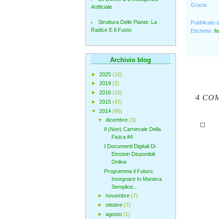
Grazie.
Artificiale
Struttura Delle Piante: La
Pubblicato 
Radice E Il Fusto
Etichette:
fi
Archivio blog
►
2025
(10)
►
2019
(2)
►
2016
(10)
4 CO
►
2015
(47)
▼
2014
(66)
▼
dicembre
(3)
Il (Non) Carnevale Della
Fisica #4
I Documenti Digitali Di
Einstein Disponibili
Online
Programma il Futuro:
Insegnare In Maniera
Semplice...
►
novembre
(7)
►
ottobre
(7)
►
agosto
(1)