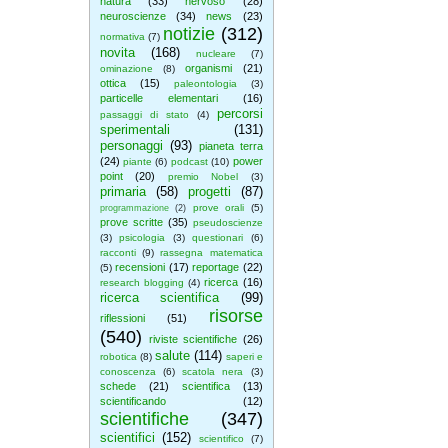
natura
(33)
nervoso
(28)
neuroscienze
(34)
news
(23)
notizie
(312)
normativa
(7)
novita
(168)
nucleare
(7)
organismi
(21)
ominazione
(8)
ottica
(15)
paleontologia
(3)
particelle elementari
(16)
percorsi
passaggi di stato
(4)
sperimentali
(131)
personaggi
(93)
pianeta terra
(24)
power
piante
(6)
podcast
(10)
point
(20)
premio Nobel
(3)
primaria
(58)
progetti
(87)
prove orali
(5)
programmazione
(2)
prove scritte
(35)
pseudoscienze
(3)
psicologia
(3)
questionari
(6)
racconti
(9)
rassegna matematica
recensioni
(17)
reportage
(22)
(5)
ricerca
(16)
research blogging
(4)
ricerca scientifica
(99)
risorse
riflessioni
(51)
(540)
riviste scientifiche
(26)
salute
(114)
robotica
(8)
saperi e
conoscenza
(6)
scatola nera
(3)
schede
(21)
scientifica
(13)
scientificando
(12)
scientifiche
(347)
scientifici
(152)
scientifico
(7)