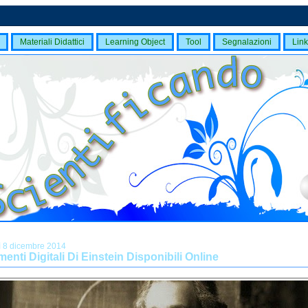
Materiali Didattici
Learning Object
Tool
Segnalazioni
Link
ì 8 dicembre 2014
enti Digitali Di Einstein Disponibili Online