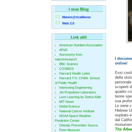
I miei Blog
Matem@ticaMente
Web 2.0
Link utili
American Nutrition Association
APoD
Astronomy from
I documen
natureresearch
online
!
BBC Science
COSMOS
Essi costi
Harvard Health Letter
della stor
Harvard T.H. CHAN- School
personale 
of Public Health
scoperti da
Interesting Engineering
quadro com
Jet Propulsion Laboratory
teorie spec
Love Learning by Debra Kidd
sua profon
MIT News
Le serie 
NASA Science
Hebrew Un
National Cancer Institute
ospitato e
NOAA Space Weather
dal
Califo
Prediction Center
monumenta
Obesity Prevention Source
The Alber
Penn Museum