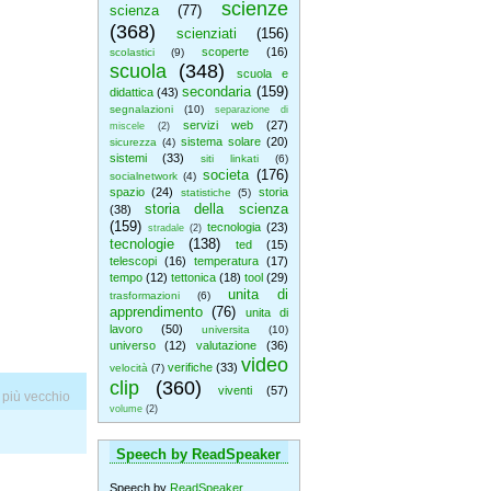
scienze
scienza
(77)
(368)
scienziati
(156)
scoperte
(16)
scolastici
(9)
scuola
(348)
scuola e
secondaria
(159)
didattica
(43)
segnalazioni
(10)
separazione di
servizi web
(27)
miscele
(2)
sistema solare
(20)
sicurezza
(4)
sistemi
(33)
siti linkati
(6)
societa
(176)
socialnetwork
(4)
spazio
(24)
storia
statistiche
(5)
storia della scienza
(38)
(159)
tecnologia
(23)
stradale
(2)
tecnologie
(138)
ted
(15)
telescopi
(16)
temperatura
(17)
tempo
(12)
tettonica
(18)
tool
(29)
unita di
trasformazioni
(6)
apprendimento
(76)
unita di
lavoro
(50)
universita
(10)
universo
(12)
valutazione
(36)
video
verifiche
(33)
velocità
(7)
clip
(360)
viventi
(57)
 più vecchio
volume
(2)
Speech by ReadSpeaker
Speech by
ReadSpeaker