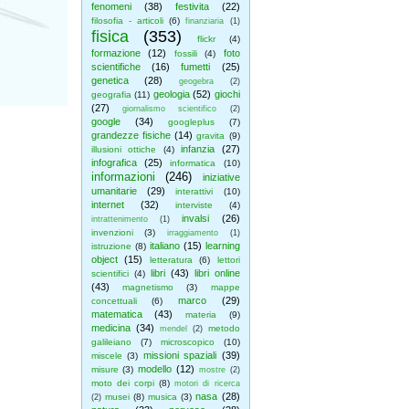
fenomeni
(38)
festivita
(22)
filosofia - articoli
(6)
finanziaria
(1)
fisica
(353)
flickr
(4)
formazione
(12)
foto
fossili
(4)
scientifiche
(16)
fumetti
(25)
genetica
(28)
geogebra
(2)
geologia
(52)
giochi
geografia
(11)
(27)
giornalismo scientifico
(2)
google
(34)
googleplus
(7)
grandezze fisiche
(14)
gravita
(9)
infanzia
(27)
illusioni ottiche
(4)
infografica
(25)
informatica
(10)
informazioni
(246)
iniziative
umanitarie
(29)
interattivi
(10)
internet
(32)
interviste
(4)
invalsi
(26)
intrattenimento
(1)
invenzioni
(3)
irraggiamento
(1)
italiano
(15)
learning
istruzione
(8)
object
(15)
letteratura
(6)
lettori
libri
(43)
libri online
scientifici
(4)
(43)
magnetismo
(3)
mappe
marco
(29)
concettuali
(6)
matematica
(43)
materia
(9)
medicina
(34)
metodo
mendel
(2)
galileiano
(7)
microscopico
(10)
missioni spaziali
(39)
miscele
(3)
modello
(12)
misure
(3)
mostre
(2)
moto dei corpi
(8)
motori di ricerca
nasa
(28)
musei
(8)
musica
(3)
(2)