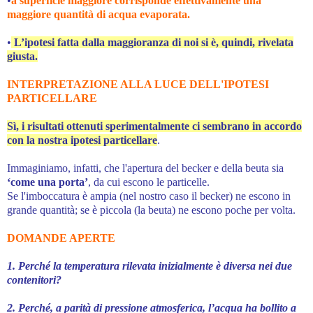
•
a superficie maggiore corrisponde effettivamente una
maggiore quantità di acqua evaporata.
•
L’ipotesi fatta dalla maggioranza di noi si è, quindi, rivelata
giusta.
INTERPRETAZIONE ALLA LUCE DELL'IPOTESI
PARTICELLARE
Sì, i risultati ottenuti sperimentalmente ci sembrano in accordo
con la nostra ipotesi particellare
.
Immaginiamo, infatti, che l'apertura del becker e della beuta sia
‘come una porta’
, da cui escono le particelle.
Se l'imboccatura è ampia (nel nostro caso il becker) ne escono in
grande quantità; se è piccola (la beuta) ne escono poche per volta.
DOMANDE APERTE
1. Perché la temperatura rilevata inizialmente è diversa nei due
contenitori?
2. Perché, a parità di pressione atmosferica, l’acqua ha bollito a