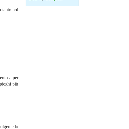
 tanto poi
ventosa per
mpieghi più
volgente lo