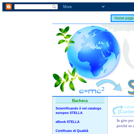
Home page
Bacheca
sabat
Scientificando è nel catalogo
[Curios
europeo STELLA
In giro per
eBook STELLA
perchè so 
Certificato di Qualità