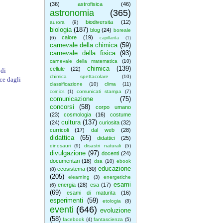
(36)
astrofisica
(46)
astronomia
(365)
biodiversita
(12)
aurora
(9)
biologia
(187)
blog
(24)
boreale
calore
(19)
(6)
capillarita
(1)
carnevale della chimica
(59)
carnevale della fisica
(93)
carnevale della matematica
(10)
chimica
(139)
cellule
(22)
 di
chimica spettacolare
(10)
ce dagli
classificazione
(10)
clima
(11)
comunicati stampa
(7)
comics
(1)
comunicazione
(75)
concorsi
(58)
corpo umano
(23)
cosmologia
(16)
costume
cultura
(137)
(24)
curiosita
(32)
curricoli
(17)
dal web
(28)
didattica
(65)
didattici
(25)
dinosauri
(9)
disastri naturali
(5)
divulgazione
(97)
docenti
(24)
documentari
(18)
dsa
(10)
ebook
educazione
ecosistema
(30)
(8)
(205)
elearning
(3)
energetiche
esami
energia
(28)
esa
(17)
(6)
(69)
esami di maturita
(16)
esperimenti
(59)
etologia
(8)
eventi
(646)
evoluzione
(58)
facebook
(4)
fantascienza
(5)