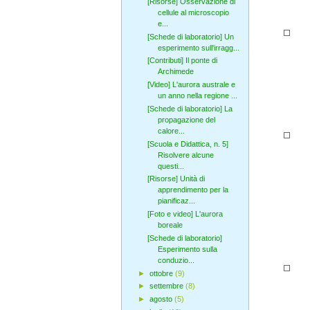
[Risorse] Osservazione di
cellule al microscopio
e...
[Schede di laboratorio] Un
esperimento sull'irragg...
[Contributi] Il ponte di
Archimede
[Video] L'aurora australe e
un anno nella regione ...
[Schede di laboratorio] La
propagazione del
calore...
[Scuola e Didattica, n. 5]
Risolvere alcune
questi...
[Risorse] Unità di
apprendimento per la
pianificaz...
[Foto e video] L'aurora
boreale
[Schede di laboratorio]
Esperimento sulla
conduzio...
►
ottobre
(9)
►
settembre
(8)
►
agosto
(5)