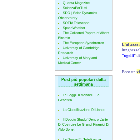
Quanta Magazine
ScienzaPerTutti
SDO | Solar Dynamics
Observatory
SOFIA Telescope
SpaceWeather
The Collected Papers of Albert
Einstein
The European Synchrotron
L'altezza
University of Cambridge-
lunghezza)
Research
"ugelli
" d
University of Maryland
Medical Center
Ecco un
v
Post più popolari della
settimana
Le Leggi Di Mendel E La
Genetica
La Classificazione Di Linneo
Il Doppio Shaduf Dentro L’arte
Di Costruire Le Grandi Piramidi Di
Aldo Bonet
Le Donne E L'Intelligenza