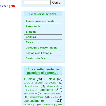
a che i
getti
Le diverse scienze
Alimentazione e Salute
Astronomia
Biologia
Chimica
Fisica
Geologia e Paleontologia
Ecologia ed Etologia
Storia della Scienza
Clicca sulle parole per
accedere ai contenuti
1° ciclo
(85)
2° ciclo
(63)
acqua
(39)
LUCA
(2)
Spartaco
(1)
alimentazione
(36)
almanacchi e
ambiente
(212)
calendari
(7)
animazione
(44)
anno scolastico
(19)
antropologia
(28)
applet
(3)
apprendimento
(121)
arte
archeologia
(10)
archimede
(4)