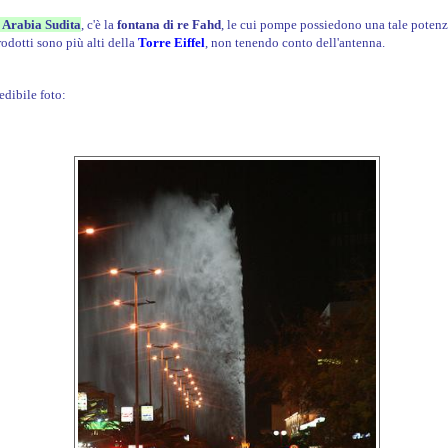
 Arabia Sudita
, c'è la
fontana di re Fahd
, le cui pompe possiedono una tale potenz
odotti sono più alti della
Torre Eiffel
, non tenendo conto dell'antenna
.
edibile foto: