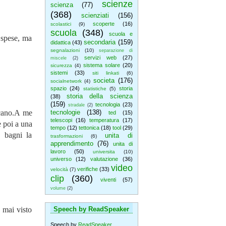
scienze
scienza
(77)
(368)
scienziati
(156)
scoperte
(16)
scolastici
(9)
scuola
(348)
scuola e
 spese, ma
secondaria
(159)
didattica
(43)
segnalazioni
(10)
separazione di
servizi web
(27)
miscele
(2)
sistema solare
(20)
sicurezza
(4)
sistemi
(33)
siti linkati
(6)
societa
(176)
socialnetwork
(4)
spazio
(24)
storia
statistiche
(5)
storia della scienza
(38)
(159)
tecnologia
(23)
stradale
(2)
ecano.A me
tecnologie
(138)
ted
(15)
telescopi
(16)
temperatura
(17)
e poi a una
tempo
(12)
tettonica
(18)
tool
(29)
e bagni la
unita di
trasformazioni
(6)
apprendimento
(76)
unita di
lavoro
(50)
universita
(10)
universo
(12)
valutazione
(36)
video
verifiche
(33)
velocità
(7)
clip
(360)
viventi
(57)
volume
(2)
 mai visto
Speech by ReadSpeaker
Speech by
ReadSpeaker