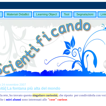
Materiali Didattici
Learning Object
Tool
Segnalazioni
Link
o 24 novembre 2007
ità] La fontana più alta del mondo
 la rete, ho trovato questa
singolare curiosità
,
che riporto per condividerla con voi 
che i
miei alunni
sono interessati alle
"cose"
curiose
.