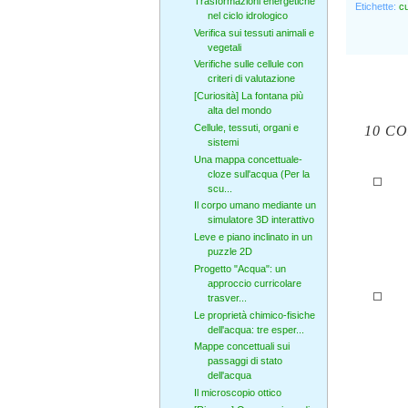
Trasformazioni energetiche
Etichette:
cu
nel ciclo idrologico
Verifica sui tessuti animali e
vegetali
Verifiche sulle cellule con
criteri di valutazione
[Curiosità] La fontana più
alta del mondo
Cellule, tessuti, organi e
10 C
sistemi
Una mappa concettuale-
cloze sull'acqua (Per la
scu...
Il corpo umano mediante un
simulatore 3D interattivo
Leve e piano inclinato in un
puzzle 2D
Progetto "Acqua": un
approccio curricolare
trasver...
Le proprietà chimico-fisiche
dell'acqua: tre esper...
Mappe concettuali sui
passaggi di stato
dell'acqua
Il microscopio ottico