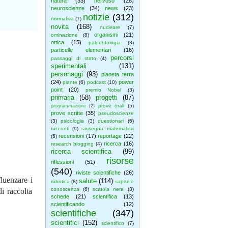
natura
(33)
nervoso
(28)
neuroscienze
(34)
news
(23)
notizie
(312)
normativa
(7)
novita
(168)
nucleare
(7)
organismi
(21)
ominazione
(8)
ottica
(15)
paleontologia
(3)
particelle elementari
(16)
percorsi
passaggi di stato
(4)
sperimentali
(131)
personaggi
(93)
pianeta terra
(24)
power
piante
(6)
podcast
(10)
point
(20)
premio Nobel
(3)
primaria
(58)
progetti
(87)
prove orali
(5)
programmazione
(2)
prove scritte
(35)
pseudoscienze
(3)
psicologia
(3)
questionari
(6)
racconti
(9)
rassegna matematica
recensioni
(17)
reportage
(22)
(5)
ricerca
(16)
research blogging
(4)
ricerca scientifica
(99)
risorse
riflessioni
(51)
(540)
riviste scientifiche
(26)
luenzare i
salute
(114)
robotica
(8)
saperi e
conoscenza
(6)
scatola nera
(3)
i raccolta
schede
(21)
scientifica
(13)
scientificando
(12)
scientifiche
(347)
scientifici
(152)
scientifico
(7)