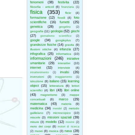
fenomeni
(38)
festivita
(22)
filosofia - articoli
(6)
finanziaria
(1)
fisica
(353)
flickr
(4)
formazione
(12)
foto
fossili
(4)
scientifiche
(16)
fumetti
(25)
genetica
(28)
geogebra
(2)
geologia
(52)
giochi
geografia
(11)
(27)
giornalismo scientifico
(2)
google
(34)
googleplus
(7)
grandezze fisiche
(14)
gravita
(9)
infanzia
(27)
illusioni ottiche
(4)
infografica
(25)
informatica
(10)
informazioni
(246)
iniziative
umanitarie
(29)
interattivi
(10)
internet
(32)
interviste
(4)
invalsi
(26)
intrattenimento
(1)
invenzioni
(3)
irraggiamento
(1)
italiano
(15)
learning
istruzione
(8)
object
(15)
letteratura
(6)
lettori
libri
(43)
libri online
scientifici
(4)
(43)
magnetismo
(3)
mappe
marco
(29)
concettuali
(6)
matematica
(43)
materia
(9)
medicina
(34)
metodo
mendel
(2)
galileiano
(7)
microscopico
(10)
missioni spaziali
(39)
miscele
(3)
modello
(12)
misure
(3)
mostre
(2)
moto dei corpi
(8)
motori di ricerca
nasa
(28)
musei
(8)
musica
(3)
(2)