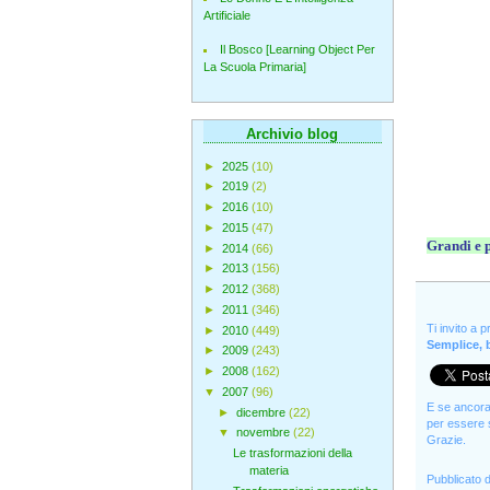
Artificiale
Il Bosco [Learning Object Per
La Scuola Primaria]
Archivio blog
►
2025
(10)
►
2019
(2)
►
2016
(10)
►
2015
(47)
Grandi e p
►
2014
(66)
►
2013
(156)
►
2012
(368)
►
2011
(346)
Ti invito a 
►
2010
(449)
Semplice, b
►
2009
(243)
►
2008
(162)
▼
2007
(96)
E se ancora 
►
dicembre
(22)
per essere s
▼
novembre
(22)
Grazie.
Le trasformazioni della
materia
Pubblicato 