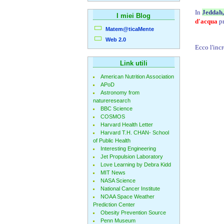
In
Jeddah,
I miei Blog
d'acqua
pr
Matem@ticaMente
Web 2.0
Ecco l'incr
Link utili
American Nutrition Association
APoD
Astronomy from
natureresearch
BBC Science
COSMOS
Harvard Health Letter
Harvard T.H. CHAN- School
of Public Health
Interesting Engineering
Jet Propulsion Laboratory
Love Learning by Debra Kidd
MIT News
NASA Science
National Cancer Institute
NOAA Space Weather
Prediction Center
Obesity Prevention Source
Penn Museum