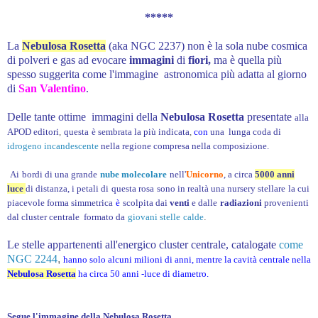
*****
La
Nebulosa Rosetta
(aka NGC 2237) non è la sola nube cosmica
di polveri e gas ad evocare
i
mmagini
di
fiori,
m
a
è quella più
spesso suggerita come l'immagine astronomica più adatta al giorno
di
San Valentino
.
Delle tante ottime immagini della
Nebulosa Rosetta
presentate
alla
APOD editori
,
questa
è sembrata
la più indicata
,
con
una
lunga coda
di
idrogeno incandescente
nella regione compresa nella composizione.
Ai
bordi di una grande
nube molecolare
nell'
Unicorno
, a circa
5000 anni
luce
di distanza, i petali di
questa rosa
sono in realtà una nursery stellare
la cui
piacevole forma simmetrica
è
scolpita dai
venti
e dalle
radiazioni
provenienti
dal cluster centrale formato da
giovani stelle
calde
.
Le stelle appartenenti
al
l'energico
cluster centrale, catalogate
come
NGC
2244
,
hanno solo alcuni milioni di anni, mentre la cavità centrale nella
Nebulosa Rosetta
ha circa 50 anni -luce di diametro.
Segue l'immagine della Nebulosa Rosetta
.