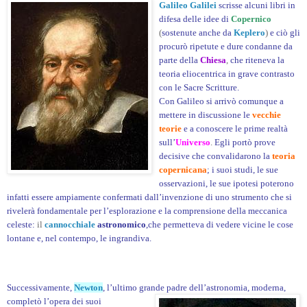
Galileo Galilei
scrisse alcuni libri in
difesa delle idee di
Copernico
(
sostenute anche da
Keplero
)
e ciò gli
procurò ripetute e dure condanne da
parte della
Chiesa
,
che riteneva la
teoria eliocentrica in grave contrasto
con le Sacre Scritture.
Con Galileo si arrivò comunque a
mettere in discussione le
vecchie
teorie
e a conoscere le prime realtà
sull’
Universo
.
Egli portò prove
decisive che convalidarono la
teoria
copernicana
; i suoi studi, le sue
osservazioni, le sue ipotesi poterono
infatti essere ampiamente confermati dall’invenzione di uno strumento che si
rivelerà fondamentale per l’esplorazione e la comprensione della meccanica
celeste:
il
cannocchiale
astronomico
,che permetteva di vedere vicine le cose
lontane e, nel contempo, le ingrandiva.
Successivamente,
Newton
, l’ultimo grande padre dell’astronomia, moderna,
completò
l’opera dei suoi