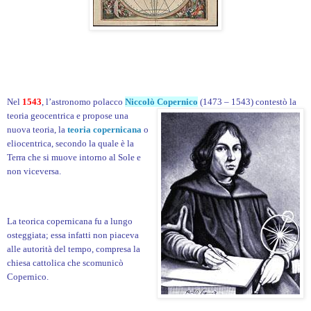
Nel
1543
, l’astronomo polacco
Niccolò Copernico
(1473 – 1543) contestò la
teoria
geocentrica e propose una
nuova teoria, la
teoria copernicana
o
eliocentrica, secondo la quale è la
Terra che si muove intorno al Sole e
non viceversa.
La teorica copernicana fu a lungo
osteggiata; essa infatti non piaceva
alle autorità del tempo, compresa la
chiesa cattolica che scomunicò
Copernico.