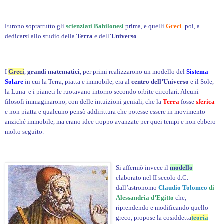
Furono soprattutto gli
scienziati Babilonesi
prima, e quelli
Greci
poi, a
dedicarsi allo studio della
Terra
e dell’
Universo
.
I
Greci
,
grandi matematici
, per primi realizzarono un modello del
Sistema
Solare
in cui la Terra, piatta e immobile, era al
centro dell’Universo
e il Sole,
la Luna e i pianeti le ruotavano intorno secondo orbite circolari. Alcuni
filosofi immaginarono, con delle intuizioni geniali, che la
Terra
fosse
sferica
e non piatta e qualcuno pensò addirittura che potesse essere in movimento
anziché immobile, ma erano idee troppo avanzate per quei tempi e non ebbero
molto seguito.
Si affermò invece il
modello
elaborato nel II secolo d.C.
dall’astronomo
Claudio Tolomeo
di
Alessandria d’Egitto
che,
riprendendo e modificando quello
greco, propose la cosiddetta
teoria