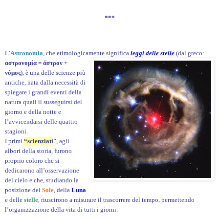
***
L’
Astronomia
,
che etimologicamente significa
leggi delle stelle
(dal greco:
αστρονομία
= άστρον +
νόμος
)
,
è una delle scienze più
antiche, nata dalla necessità di
spiegare i grandi eventi della
natura quali il susseguirsi del
giorno e della notte e
l’avvicendarsi delle quattro
stagioni.
I primi
“scienziati
”, agli
albori della storia, furono
proprio coloro che si
dedicarono all’osservazione
del cielo e che, studiando la
posizione del
Sole
, della
Luna
e delle
stelle
, riuscirono a misurare il trascorrere del tempo, permettendo
l’organizzazione della vita di tutti i giorni.