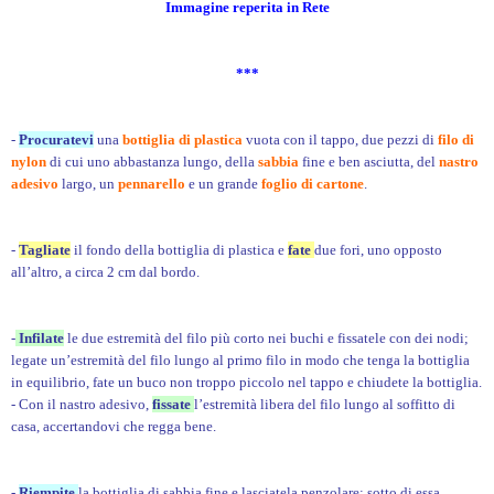
Immagine reperita in Rete
***
-
Procuratevi
una
bottiglia di plastica
vuota con il tappo, due pezzi di
filo di
nylon
di cui uno abbastanza lungo, della
sabbia
fine e ben asciutta, del
nastro
adesivo
largo, un
pennarello
e un grande
foglio di cartone
.
-
Tagliate
il fondo della bottiglia di plastica e
fate
due fori, uno opposto
all’altro, a circa 2 cm dal bordo.
-
Infilate
le due estremità del filo più corto nei buchi e fissatele con dei nodi;
legate un’estremità del filo lungo al primo filo in modo che tenga la bottiglia
in equilibrio, fate un buco non troppo piccolo nel tappo e chiudete la bottiglia.
- Con il nastro adesivo,
fissate
l’estremità libera del filo lungo al soffitto di
casa, accertandovi che regga bene.
-
Riempite
la bottiglia di sabbia fine e lasciatela penzolare; sotto di essa,