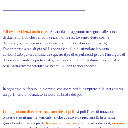
_________________________________________
*
Il testo evidenziato in rosso
è stato da me aggiunto in seguito alle obiezioni
di due lettori. So che per voi ragazzi non ha molto senso detto così "a
distanza", ma proveremo a precisare a scuola. Per il momento, svolgete
l'esperimento a mo' di gioco! Lo scopo è quello di stimolare la vostra
curiosità...So per esperienza che questo tipo di esperimenti genera l'insorgere di
dubbi e domande da parte vostra, cari ragazzi. E dubbi e domande sono alla
base...della ricerca scientifica! Per cui, su con le domandeeee!
In ogni caso, vi faccio un esempio, che spero risulti comprensibile, per chiarire
un po' il testo evidenziato in rosso all'inizio del post.
Immaginiamo di vedere cosa succede ai poli
. Ai poli l'asse di rotazione
terrestre e' esattamente verticale (anche questo è da precisare!): la terra sta
girando sotto i nostri piedi.
In senso antiorario
se siamo al polo nord,
in senso