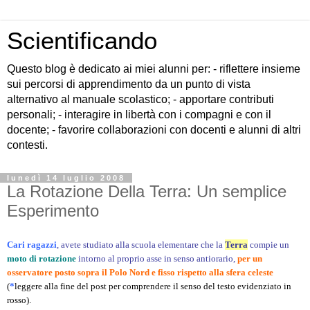
Scientificando
Questo blog è dedicato ai miei alunni per: - riflettere insieme
sui percorsi di apprendimento da un punto di vista
alternativo al manuale scolastico; - apportare contributi
personali; - interagire in libertà con i compagni e con il
docente; - favorire collaborazioni con docenti e alunni di altri
contesti.
lunedì 14 luglio 2008
La Rotazione Della Terra: Un semplice
Esperimento
Cari ragazzi
, avete studiato alla scuola elementare che la
Terra
compie un
moto di rotazione
intorno al proprio asse in senso antiorario,
per un
osservatore posto sopra il Polo Nord
e fisso rispetto alla sfera celeste
(
*
leggere alla fine del post
per comprendere il senso del testo evidenziato in
rosso).