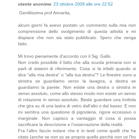
utente anonimo
23 ottobre 2009 alle ore 22:52
Gentilissima prof Annarita,
alcuni giorni fa avevo postato un commento sulla mia non
comprensione dello svolgimento di questa attività e mi
dispiace che non sia stato pubblicato. Spero che venga
fatto.
Mi trovo pienamente d'accordo con il Sig. Gallo.
Non credo possibile il fatto che alla scuola primaria non si
parli di sistemi di riferimento. Cosa si fa infatti quando si
dice "alla mia destra" o "alla tua destra"? Le finestre sono a
sinistra se guardiamo verso la lavagna, a destra se
guardiamo la parete. Non esiste una destra o sinistra in
senso assoluto, come allo stesso modo non esiste un senso
di rotazione in senso assoluto. Basta guardare una trottola
che gira su di una lastra di vetro dall'alto o dal basso. E non
mi sembra una questione di pignoleria, rigore eccessivo o
marginale. Non capisco a vantaggio di cosa si possa
sacrificare la descrizione e l'osservazione della realtà.
Fra l'altro faccio notare che è in testi come quelli che ha
citato (anche se non so se proprio quello perchè non ce l'ho