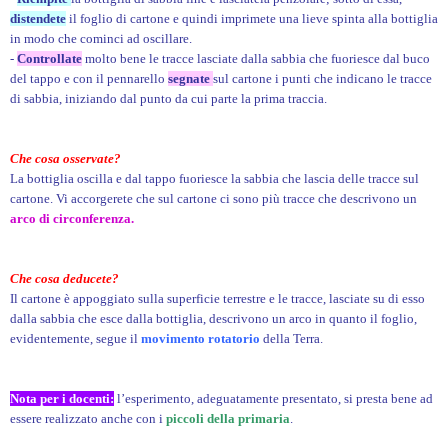
distendete
il foglio di cartone e quindi imprimete una lieve spinta alla bottiglia
in modo che cominci ad oscillare.
-
Controllate
molto bene le tracce lasciate dalla sabbia che fuoriesce dal buco
del tappo e con il pennarello
segnate
sul cartone i punti che indicano le tracce
di sabbia, iniziando dal punto da cui parte la prima traccia.
Che cosa osservate?
La bottiglia oscilla e dal tappo fuoriesce la sabbia che lascia delle tracce sul
cartone. Vi accorgerete che sul cartone ci sono più tracce che descrivono un
arco di circonferenza.
Che cosa deducete?
Il cartone è appoggiato sulla superficie terrestre e le tracce, lasciate su di esso
dalla sabbia che esce dalla bottiglia, descrivono un arco in quanto il foglio,
evidentemente, segue il
movimento rotatorio
della Terra.
Nota per i docenti:
l’esperimento, adeguatamente presentato, si presta bene ad
essere realizzato anche con i
piccoli della primaria
.