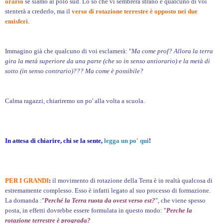
orario
se siamo al polo sud. Lo so che vi sembrerà strano e qualcuno di voi
stenterà a crederlo, ma il
verso di rotazione terrestre è opposto nei due
emisferi
.
Immagino già che qualcuno di voi esclamerà: "
Ma come prof? Allora la terra
gira la metà superiore da una parte (che so in senso antiorario) e la metà di
sotto (in senso contrario)??? Ma come è possibile?
Calma ragazzi, chiariremo un po' alla volta a scuola.
In attesa di chiarire, chi se la sente,
legga un po' qui
!
PER I GRANDI
:
il movimento di rotazione della Terra è in realtà qualcosa di
estremamente complesso. Esso è infatti legato al suo processo di formazione.
La domanda :"
Perché la Terra ruota da ovest verso est?
", che viene spesso
posta, in effetti dovrebbe essere formulata in questo modo: "
Perche la
rotazione terrestre è prograda?