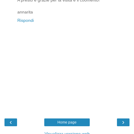
A presto e grazie per la visita e il coomento!
annarita
Rispondi
‹
›
Home page
Visualizza versione web