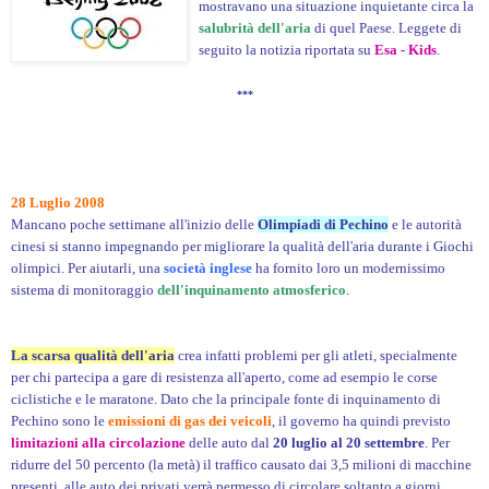
mostravano una situazione inquietante circa la
salubrità dell'aria
di quel Paese. Leggete di
seguito la notizia riportata su
Esa - Kids
.
***
28 Luglio 2008
Mancano poche settimane all'inizio delle
Olimpiadi di Pechino
e le autorità
cinesi si stanno impegnando per migliorare la qualità dell'aria durante i Giochi
olimpici. Per aiutarli, una
società inglese
ha fornito loro un modernissimo
sistema di monitoraggio
dell'inquinamento atmosferico
.
La scarsa qualità dell'aria
crea infatti problemi per gli atleti, specialmente
per chi partecipa a gare di resistenza all'aperto, come ad esempio le corse
ciclistiche e le maratone. Dato che la principale fonte di inquinamento di
Pechino sono le
emissioni di gas dei veicoli
, il governo ha quindi previsto
limitazioni alla circolazione
delle auto dal
20 luglio al 20 settembre
. Per
ridurre del 50 percento (la metà) il traffico causato dai 3,5 milioni di macchine
presenti, alle auto dei privati verrà permesso di circolare soltanto a giorni