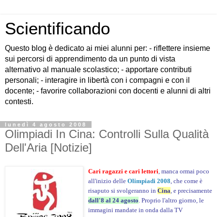
Scientificando
Questo blog è dedicato ai miei alunni per: - riflettere insieme
sui percorsi di apprendimento da un punto di vista
alternativo al manuale scolastico; - apportare contributi
personali; - interagire in libertà con i compagni e con il
docente; - favorire collaborazioni con docenti e alunni di altri
contesti.
lunedì 4 agosto 2008
Olimpiadi In Cina: Controlli Sulla Qualità
Dell'Aria [Notizie]
Cari ragazzi e cari lettori
, manca ormai poco
all'inizio delle
Olimpiadi 2008
, che come è
risaputo si svolgeranno in
Cina
, e precisamente
dall'8 al 24 agosto
. Proprio l'altro giorno, le
immagini mandate in onda dalla TV