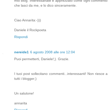
mio blog. Interessanate e apprezzato come ogni commento
che lasci da me, e lo dico sinceramente.
Ciao Annarita:-)))
Daniele il Rockpoeta
Rispondi
nereide1
6 agosto 2008 alle ore 12:04
Puoi permetterti, Daniele!;). Grazie.
I tuoi post sollecitano commenti...interessanti! Non riesce a
tutti i blogger;)
Un salutone!
annarita