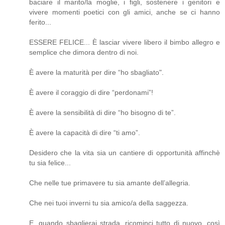
baciare il marito/la moglie, i figli, sostenere i genitori e
vivere momenti poetici con gli amici, anche se ci hanno
ferito...
ESSERE FELICE... È lasciar vivere libero il bimbo allegro e
semplice che dimora dentro di noi.
È avere la maturità per dire “ho sbagliato".
È avere il coraggio di dire “perdonami”!
È avere la sensibilità di dire “ho bisogno di te”.
È avere la capacità di dire “ti amo”.
Desidero che la vita sia un cantiere di opportunità affinchè
tu sia felice...
Che nelle tue primavere tu sia amante dell’allegria.
Che nei tuoi inverni tu sia amico/a della saggezza.
E, quando sbaglierai strada, ricominci tutto di nuovo, così