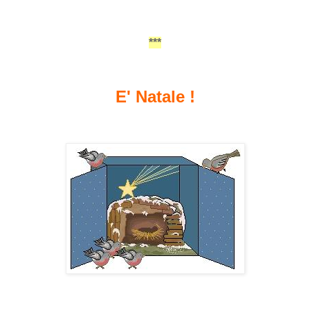
***
E' Natale !