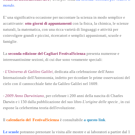
mondo
.
E’ una significativa occasione per raccontare la scienza in modo semplice e
accattivante:
otto giorni di appuntamenti
con la fisica, la chimica, le scienze
naturali, la matematica, con una ricca varietà di linguaggi e attività per
coinvolgere grandi e piccini, ricercatori e semplici appassionati, scuole e
famiglie.
La
seconda edizione del Cagliari FestivalScienza
presenta numerose e
interessantissime sezioni, di cui due sono veramente speciali:
-
L'Universo di Galileo Galilei
, dedicata alla celebrazione dell'Anno
Internazionale dell'Astronomia, indetto per ricordare le prime osservazioni del
cielo con il cannocchiale fatte da Galileo Galilei nel 1609.
-
2009 Anno Darwiniano
, per celebrare i 200 anni della nascita di Charles
Darwin e i 150 dalla pubblicazione del suo libro
L'origine delle speci
e , in cui
espone la celeberrima teoria dell'evoluzione.
Il
calendario del FestivalScienza
è consultabile
a questo link
.
Le scuole
potranno prenotare la visita alle mostre e ai laboratori a partire dal 1