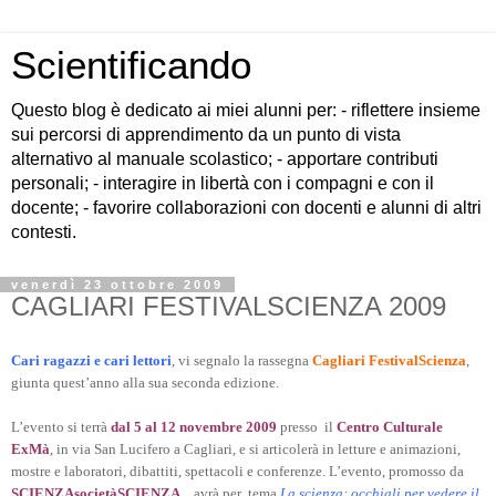
Scientificando
Questo blog è dedicato ai miei alunni per: - riflettere insieme
sui percorsi di apprendimento da un punto di vista
alternativo al manuale scolastico; - apportare contributi
personali; - interagire in libertà con i compagni e con il
docente; - favorire collaborazioni con docenti e alunni di altri
contesti.
venerdì 23 ottobre 2009
CAGLIARI FESTIVALSCIENZA 2009
Cari ragazzi e cari lettori
, vi segnalo la rassegna
Cagliari FestivalScienza
,
giunta quest’anno alla sua seconda edizione.
L’evento si terrà
dal 5 al 12 novembre 2009
presso il
Centro Culturale
ExMà
, in via San Lucifero a Cagliari, e si articolerà in letture e animazioni,
mostre e laboratori, dibattiti, spettacoli e conferenze. L’evento, promosso da
SCIENZAsocietàSCIENZA
, avrà per tema
La scienza: occhiali per vedere il