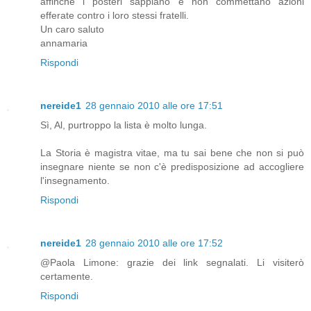
affinchè i posteri sappiano e non commettano azioni
efferate contro i loro stessi fratelli.
Un caro saluto
annamaria
Rispondi
nereide1
28 gennaio 2010 alle ore 17:51
Sì, Al, purtroppo la lista è molto lunga.
La Storia è magistra vitae, ma tu sai bene che non si può
insegnare niente se non c'è predisposizione ad accogliere
l'insegnamento.
Rispondi
nereide1
28 gennaio 2010 alle ore 17:52
@Paola Limone: grazie dei link segnalati. Li visiterò
certamente.
Rispondi