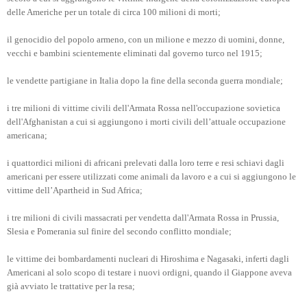
delle Americhe per un totale di circa 100 milioni di morti;
il genocidio del popolo armeno, con un milione e mezzo di uomini, donne,
vecchi e bambini scientemente eliminati dal governo turco nel 1915;
le vendette partigiane in Italia dopo la fine della seconda guerra mondiale;
i tre milioni di vittime civili dell'Armata Rossa nell'occupazione sovietica
dell'Afghanistan a cui si aggiungono i morti civili dell’attuale occupazione
americana;
i quattordici milioni di africani prelevati dalla loro terre e resi schiavi dagli
americani per essere utilizzati come animali da lavoro e a cui si aggiungono le
vittime dell’Apartheid in Sud Africa;
i tre milioni di civili massacrati per vendetta dall'Armata Rossa in Prussia,
Slesia e Pomerania sul finire del secondo conflitto mondiale;
le vittime dei bombardamenti nucleari di Hiroshima e Nagasaki, inferti dagli
Americani al solo scopo di testare i nuovi ordigni, quando il Giappone aveva
già avviato le trattative per la resa;