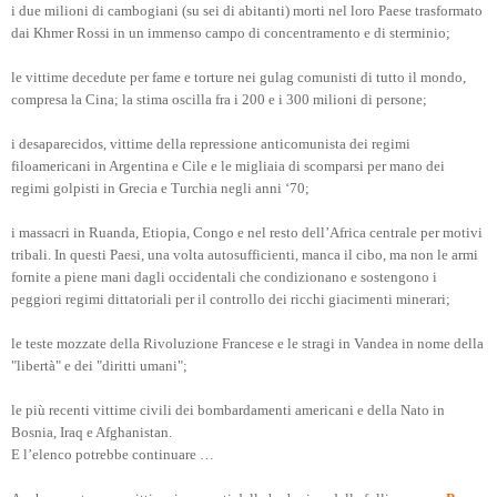
i due milioni di cambogiani (su sei di abitanti) morti nel loro Paese trasformato
dai Khmer Rossi in un immenso campo di concentramento e di sterminio;
le vittime decedute per fame e torture nei gulag comunisti di tutto il mondo,
compresa la Cina; la stima oscilla fra i 200 e i 300 milioni di persone;
i desaparecidos, vittime della repressione anticomunista dei regimi
filoamericani in Argentina e Cile e le migliaia di scomparsi per mano dei
regimi golpisti in Grecia e Turchia negli anni ‘70;
i massacri in Ruanda, Etiopia, Congo e nel resto dell’Africa centrale per motivi
tribali. In questi Paesi, una volta autosufficienti, manca il cibo, ma non le armi
fornite a piene mani dagli occidentali che condizionano e sostengono i
peggiori regimi dittatoriali per il controllo dei ricchi giacimenti minerari;
le teste mozzate della Rivoluzione Francese e le stragi in Vandea in nome della
"libertà" e dei "diritti umani";
le più recenti vittime civili dei bombardamenti americani e della Nato in
Bosnia, Iraq e Afghanistan.
E l’elenco potrebbe continuare …