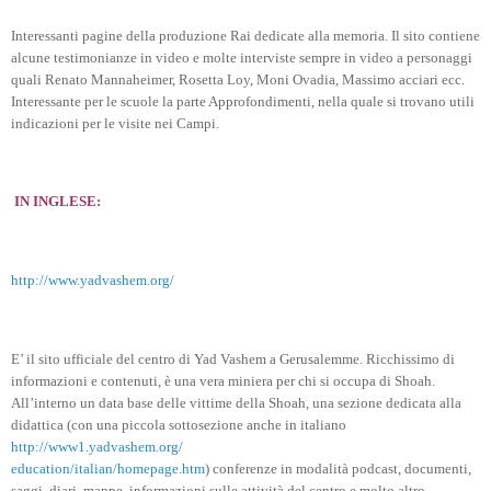
Interessanti pagine della produzione Rai dedicate alla memoria. Il sito contiene
alcune testimonianze in video e molte interviste sempre in video a personaggi
quali Renato Mannaheimer, Rosetta Loy, Moni Ovadia, Massimo acciari ecc.
Interessante per le scuole la parte Approfondimenti, nella quale si trovano utili
indicazioni per le visite nei Campi.
IN INGLESE:
http://www.yadvashem.org/
E’ il sito ufficiale del centro di Yad Vashem a Gerusalemme. Ricchissimo di
informazioni e contenuti, è una vera miniera per chi si occupa di Shoah.
All’interno un data base delle vittime della Shoah, una sezione dedicata alla
didattica (con una piccola sottosezione anche in italiano
http://www1.yadvashem.org/
education/italian/homepage.htm
) conferenze in modalità podcast, documenti,
saggi, diari, mappe, informazioni sulle attività del centro e molto altro.