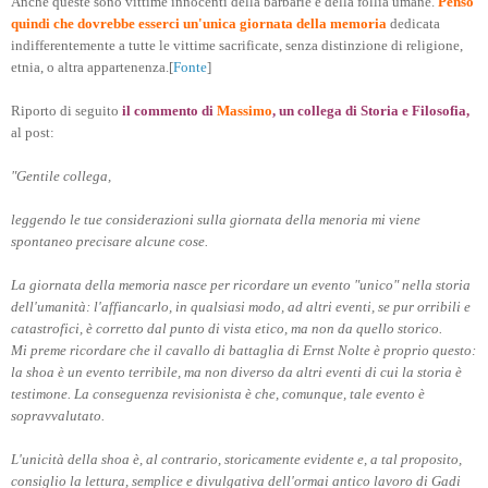
Anche queste sono vittime innocenti della barbarie e della follia umane.
Penso
quindi che dovrebbe esserci un'unica giornata della memoria
dedicata
indifferentemente a tutte le vittime sacrificate, senza distinzione di religione,
etnia, o altra appartenenza.[
Fonte
]
Riporto di seguito
il
commento di
Massimo
, un collega di Storia e Filosofia,
al post:
"Gentile collega,
leggendo le tue considerazioni sulla giornata della menoria mi viene
spontaneo precisare alcune cose.
La giornata della memoria nasce per ricordare un evento "unico" nella storia
dell'umanità: l'affiancarlo, in qualsiasi modo, ad altri eventi, se pur orribili e
catastrofici, è corretto dal punto di vista etico, ma non da quello storico.
Mi preme ricordare che il cavallo di battaglia di Ernst Nolte è proprio questo:
la shoa è un evento terribile, ma non diverso da altri eventi di cui la storia è
testimone. La conseguenza revisionista è che, comunque, tale evento è
sopravvalutato.
L'unicità della shoa è, al contrario, storicamente evidente e, a tal proposito,
consiglio la lettura, semplice e divulgativa dell'ormai antico lavoro di Gadi