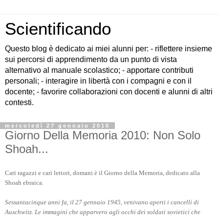
Scientificando
Questo blog è dedicato ai miei alunni per: - riflettere insieme
sui percorsi di apprendimento da un punto di vista
alternativo al manuale scolastico; - apportare contributi
personali; - interagire in libertà con i compagni e con il
docente; - favorire collaborazioni con docenti e alunni di altri
contesti.
mercoledì 27 gennaio 2010
Giorno Della Memoria 2010: Non Solo
Shoah...
Cari ragazzi e cari lettori, domani è il Giorno della Memoria, dedicato alla
Shoah ebraica.
Sessantacinque anni fa, il 27 gennaio 1945, venivano aperti i cancelli di
Auschwitz. Le immagini che apparvero agli occhi dei soldati sovietici che