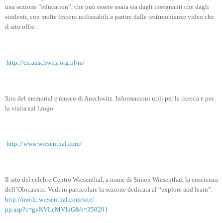
una sezione “education”, che può essere usata sia dagli insegnanti che dagli
studenti, con molte lezioni utilizzabili a partire dalle testimonianze video che
il sito offre.
http://en.auschwitz.org.pl/m/
Sito del memorial e museo di Auschwitz. Informazioni utili per la ricerca e per
la visita sul luogo
http://www.wiesenthal.com/
Il sito del celebre Centro Wiesenthal, a nome di Simon Wiesenthal, la coscienza
dell’Olocausto. Vedi in particolare la sezione dedicata al “explore and learn”:
http://motlc.wiesenthal.com/site/
pp.asp?c=gvKVLcMVIuG&b=358201