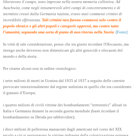
liberarono il campo, sono impresse nella nostra memoria collettiva. Ad
Auschwitz, come negli innumerevoli altri campi di concentramento e di
sterminio creati dalla Germania nazista, erano stati commessi crimini di
incredibile efferatezza.
Tali crimini non furono commessi solo contro il
popolo ebraico e gli altri popoli e categorie oppressi, ma contro tutta
l’umanità, segnando una sorta di punto di non ritorno nella Storia
.
[
Fonte]
In virtù di tale considerazione, penso che sia giusto ricordare l'Olocausto, ma
ritengo anche doveroso non dimenticare gli altri genocidi e olocausti del
mondo e della storia.
Per citarne alcuni non in ordine cronologico:
i sette milioni di morti in Ucraina dal 1935 al 1937 a seguito delle carestie
provocate intenzionalmente dal regime stalinista in quello che era considerato
il granaio d’Europa;
i quattro milioni di civili vittime dei bombardamenti “terroristici” alleati in
Italia e Germania durante la seconda guerra mondiale (basti ricordare il
bombardamento su Dresda per rabbrividire);
i dieci milioni di pellerossa massacrati dagli americani nel corso del XIX
secolo a cui si aggiungono le vittime indigene della colonizzazione europea