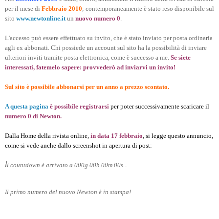
per il mese di
Febbraio 2010
; contemporaneamente è stato reso disponibile sul
sito
www.newtonline.it
un
nuovo numero 0
.
L'accesso può essere effettuato su invito, che è stato inviato per posta ordinaria
agli ex abbonati. Chi possiede un account sul sito ha la possibilità di inviare
ulteriori inviti tramite posta elettronica, come è successo a me.
Se siete
interessati, fatemelo sapere: provvederò ad inviarvi un invito!
Sul sito è possibile abbonarsi per un anno a prezzo scontato.
A questa pagina
è possibile registrarsi
per poter successivamente scaricare il
numero 0 di Newton.
Dalla Home della rivista online,
in data 17 febbraio
, si legge questo annuncio,
come si vede anche dallo screenshot in apertura di post:
I
l countdown è arrivato a 000g 00h 00m 00s...
Il primo numero del nuovo Newton è in stampa!