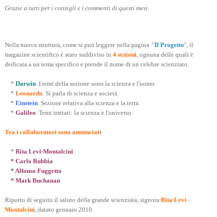
Grazie a tutti per i consigli e i commenti di questi mesi.
Nella nuova struttura, come si può leggere nella pagina "
Il Progetto
", il
magazine scientifico è stato suddiviso in
4 sezioni
, ognuna delle quali è
dedicata a un tema specifico e prende il nome di un celebre scienziato.
*
Darwin
. I temi della sezione sono la scienza e l'uomo.
*
Leonardo
. Si parla di scienza e società.
*
Einstein
. Sezione relativa alla scienza e la terra.
*
Galileo
. Temi trattati: la scienza e l'universo.
Tra i collaboratori sono annunciati
*
Rita Levi-Montalcini
* Carlo Rubbia
* Alfonso Fuggetta
* Mark Buchanan
Riporto di seguito il saluto della grande scienziata, signora
Rita Levi -
Montalcini
, datato gennaio 2010.