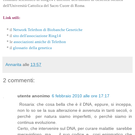
dell'Università Cattolica del Sacro Cuore di Roma.
Link utili:
* il
Network Telethon di Biobanche Genetiche
* il
sito dell'associazione Ring14
* le
associazioni amiche di Telethon
* il
glossario
della genetica
Annarita
alle
13:57
2 commenti:
utente anonimo
6 febbraio 2010 alle ore 17:17
Rosaria: che cosa bella che è il DNA, eppure, si inceppa,
non lo so se la sua alterazione è avvenuta in tanti secoli, o
perchè per natura siamo imperfetti, o perchè siamo in
continua evoluzione.
Certo, che intervenire sul DNA, per curare malattie sarebbe
meraviglioso, ma il suo codice e cosi enigmatico che