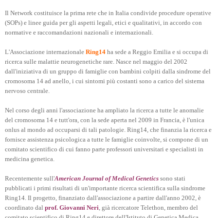
Il Network costituisce la prima rete che in Italia condivide procedure operative
(SOPs) e linee guida per gli aspetti legali, etici e qualitativi, in accordo con
normative e raccomandazioni nazionali e internazionali.
L'Associazione internazionale
Ring14
ha sede a Reggio Emilia e si occupa di
ricerca sulle malattie neurogenetiche rare. Nasce nel maggio del 2002
dall'iniziativa di un gruppo di famiglie con bambini colpiti dalla sindrome del
cromosoma 14 ad anello, i cui sintomi più costanti sono a carico del sistema
nervoso centrale.
Nel corso degli anni l'associazione ha ampliato la ricerca a tutte le anomalie
del cromosoma 14 e tutt'ora, con la sede aperta nel 2009 in Francia, è l'unica
onlus al mondo ad occuparsi di tali patologie. Ring14, che finanzia la ricerca e
fornisce assistenza psicologica a tutte le famiglie coinvolte, si compone di un
comitato scientifico di cui fanno parte professori universitari e specialisti in
medicina genetica.
Recentemente sull'
American Journal of Medical Genetics
sono stati
pubblicati i primi risultati di un'importante ricerca scientifica sulla sindrome
Ring14. Il progetto, finanziato dall'associazione a partire dall'anno 2002, è
coordinato dal
prof. Giovanni Neri
, già ricercatore Telethon, membro del
comitato scientifico di Ring14 e direttore dell'Istituto di Genetica Medica