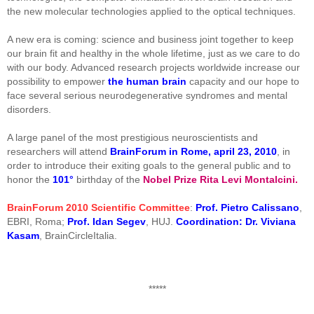
the new molecular technologies applied to the optical techniques.
A new era is coming: science and business joint together to keep
our brain fit and healthy in the whole lifetime, just as we care to do
with our body. Advanced research projects worldwide increase our
possibility to empower
the human brain
capacity and our hope to
face several serious neurodegenerative syndromes and mental
disorders.
A large panel of the most prestigious neuroscientists and
researchers will attend
BrainForum in Rome, april 23, 2010
, in
order to introduce their exiting goals to the general public and to
honor the
101°
birthday of the
Nobel Prize Rita Levi Montalcini.
BrainForum 2010 Scientific Committee
:
Prof. Pietro Calissano
,
EBRI, Roma;
Prof. Idan Segev
, HUJ.
Coordination: Dr. Viviana
Kasam
, BrainCircleItalia.
*****