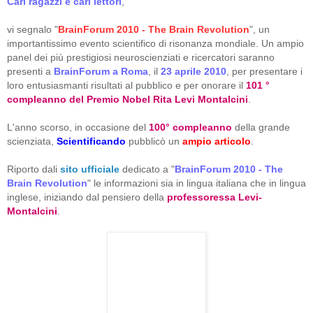
Cari ragazzi e cari lettori
,
vi segnalo "
BrainForum 2010 - The Brain Revolution
", un
importantissimo evento scientifico di risonanza mondiale. Un ampio
panel dei più prestigiosi neuroscienziati e ricercatori saranno
presenti a
BrainForum a Roma
, il
23 aprile 2010
, per presentare i
loro entusiasmanti risultati al pubblico e per onorare il
101 °
compleanno del Premio Nobel Rita Levi Montalcini
.
L'anno scorso, in occasione del
100° compleanno
della grande
scienziata,
Scientificando
pubblicò un
ampio articolo
.
Riporto dali
sito ufficiale
dedicato a "
BrainForum 2010 - The
Brain Revolution
" le informazioni sia in lingua italiana che in lingua
inglese, iniziando dal pensiero della
professoressa Levi-
Montalcini
.