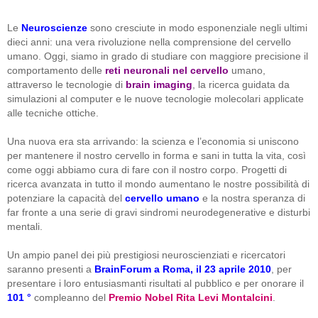
Le
Neuroscienze
sono cresciute in modo esponenziale negli ultimi
dieci anni: una vera rivoluzione nella comprensione del cervello
umano. Oggi, siamo in grado di studiare con maggiore precisione il
comportamento delle
reti neuronali nel cervello
umano,
attraverso le tecnologie di
brain imaging
, la ricerca guidata da
simulazioni al computer e le nuove tecnologie molecolari applicate
alle tecniche ottiche.
Una nuova era sta arrivando: la scienza e l’economia si uniscono
per mantenere il nostro cervello in forma e sani in tutta la vita, così
come oggi abbiamo cura di fare con il nostro corpo. Progetti di
ricerca avanzata in tutto il mondo aumentano le nostre possibilità di
potenziare la capacità del
cervello umano
e la nostra speranza di
far fronte a una serie di gravi sindromi neurodegenerative e disturbi
mentali.
Un ampio panel dei più prestigiosi neuroscienziati e ricercatori
saranno presenti a
BrainForum a Roma, il 23 aprile 2010
, per
presentare i loro entusiasmanti risultati al pubblico e per onorare il
101 °
compleanno del
Premio Nobel Rita Levi Montalcini
.