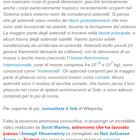
non mancano corpi di grandi dimensioni, giacché tecnicamente
anche i corpi particolarmente massicci recentemente scoperti nel
Sistema solare esterno sono da considerarsi asteroidi. Si pensa
che gli asteroidi siano residui del
disco protoplanetario
che non
sono stati incorporati nei pianeti, durante la formazione del sistema.
La maggior parte degli asteroidi si trovano nella
fascia principale
, e
alcuni hanno degli asteroidi satelliti.
Hanno spesso
orbite
caratterizzate da un'elevata eccentricità. Asteroidi molto piccoli (in
genere frammenti derivanti da collisioni), con le dimensioni di un
masso o anche meno (secondo l'
Unione Astronomica
−9
7
Internazionale
, corpi di massa compresa fra 10
e 10
kg), sono
conosciuti come "
meteoroidi
". Gli asteroidi composti per la maggior
parte di ghiaccio sono conosciuti invece come
comete
. Alcuni
asteroidi sono il residuo di vecchie comete, che hanno perso il loro
ghiaccio nel corso di ripetuti avvicinamenti al Sole, e sono adesso
composti per lo più di roccia.
Per saperne di più,
consultate il link
di Wikipedia.
Fatta la doverosa premessa conoscitiva, vi propongo un incredibile
video realizzato da
Scott Manley
,
astronomo che ha lavorato
presso
l’
Armagh Observatory
(e consigliato da
Neil deGrasse
Tyson
su
Twitter)
che rivela le posizioni di tutti gli
asteroidi