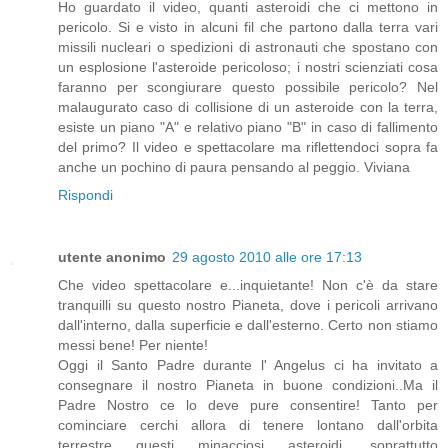
Ho guardato il video, quanti asteroidi che ci mettono in
pericolo. Si e visto in alcuni fil che partono dalla terra vari
missili nucleari o spedizioni di astronauti che spostano con
un esplosione l'asteroide pericoloso; i nostri scienziati cosa
faranno per scongiurare questo possibile pericolo? Nel
malaugurato caso di collisione di un asteroide con la terra,
esiste un piano "A" e relativo piano "B" in caso di fallimento
del primo? Il video e spettacolare ma riflettendoci sopra fa
anche un pochino di paura pensando al peggio. Viviana
Rispondi
utente anonimo
29 agosto 2010 alle ore 17:13
Che video spettacolare e...inquietante! Non c'è da stare
tranquilli su questo nostro Pianeta, dove i pericoli arrivano
dall'interno, dalla superficie e dall'esterno. Certo non stiamo
messi bene! Per niente!
Oggi il Santo Padre durante l' Angelus ci ha invitato a
consegnare il nostro Pianeta in buone condizioni..Ma il
Padre Nostro ce lo deve pure consentire! Tanto per
cominciare cerchi allora di tenere lontano dall'orbita
terrestre questi minacciosi asteroidi, soprattutto