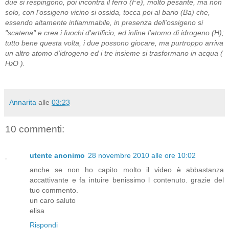
due si respingono, poi incontra il ferro (Fe), molto pesante, ma non
solo, con l'ossigeno vicino si ossida, tocca poi al bario (Ba) che,
essendo altamente infiammabile, in presenza dell'ossigeno si
"scatena" e crea i fuochi d'artificio, ed infine l'atomo di idrogeno (H);
tutto bene questa volta, i due possono giocare, ma purtroppo arriva
un altro atomo d'idrogeno ed i tre insieme si trasformano in acqua (
H
O ).
2
Annarita
alle
03:23
10 commenti:
utente anonimo
28 novembre 2010 alle ore 10:02
anche se non ho capito molto il video è abbastanza
accattivante e fa intuire benissimo l contenuto. grazie del
tuo commento.
un caro saluto
elisa
Rispondi