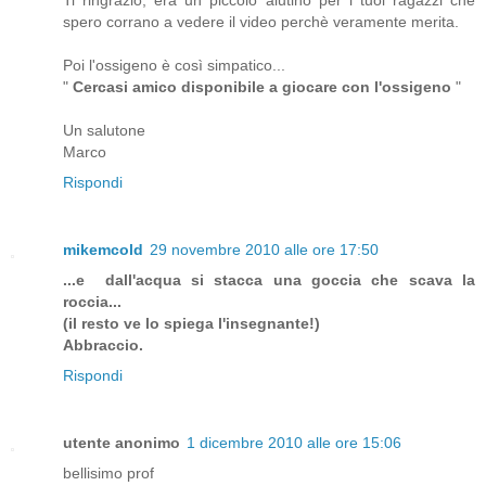
Ti ringrazio, era un piccolo aiutino per i tuoi ragazzi che
spero corrano a vedere il video perchè veramente merita.
Poi l'ossigeno è così simpatico...
"
Cercasi amico disponibile a giocare con l'ossigeno
"
Un salutone
Marco
Rispondi
mikemcold
29 novembre 2010 alle ore 17:50
...e dall'acqua si stacca una goccia che scava la
roccia...
(il resto ve lo spiega l'insegnante!)
Abbraccio.
Rispondi
utente anonimo
1 dicembre 2010 alle ore 15:06
bellisimo prof