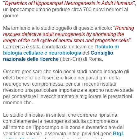
"
Dynamics of Hippocampal Neurogenesis in Adult Humans"
,
un ippocampo umano produce circa 700 nuovi neuroni al
giorno!
Ma torniamo allo studio oggetto di questo articolo: "
Running
rescues defective adult neurogenesis by shortening the
length of the cell cycle of neural stem and progenitor cells".
La ricerca è stata condotta da un team dell’
Istituto di
biologia cellulare e neurobiologia
del
Consiglio
nazionale delle ricerche
(Ibcn-Cnr) di Roma.
Occorre precisare che solo pochi studi hanno indagato gli
effetti benefici dell'esercizio fisico nei paradigmi della
neurogenesi compromessa, per cui i recenti risultati
rivestono una particolare importanza e aprono nuove strade
per contrastare l'invecchiamento e migliorare le prestazioni
mnemoniche.
Lo studio dimostra, in sintesi, che correrere ripristina
completamente la neurogenesi adulta compromessa
all'interno dell'ippocampo e la zona subventricolare del
ventricolo laterale, osservata in topi privi del gene
Btg1