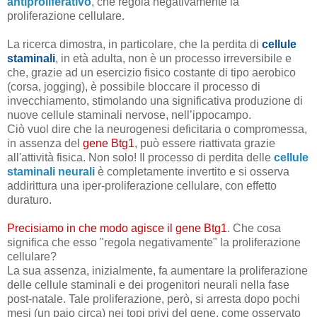
antiproliferativo
, che regola negativamente la
proliferazione cellulare.
La ricerca dimostra, in particolare, che la perdita di
cellule
staminali
, in età adulta, non è un processo irreversibile e
che, grazie ad un esercizio fisico costante di tipo aerobico
(corsa, jogging), è possibile bloccare il processo di
invecchiamento, stimolando una significativa produzione di
nuove cellule staminali nervose, nell’ippocampo.
Ciò vuol dire che la neurogenesi deficitaria o compromessa,
in assenza del
gene Btg1
, può essere riattivata grazie
all'attività fisica. Non solo! Il processo di perdita delle
cellule
staminali neurali
è completamente invertito e si osserva
addirittura una iper-proliferazione cellulare, con effetto
duraturo.
Precisiamo in che modo agisce il gene Btg1
. Che cosa
significa che esso "regola negativamente" la proliferazione
cellulare?
La sua assenza, inizialmente, fa aumentare la proliferazione
delle cellule staminali e dei progenitori neurali nella fase
post-natale. Tale proliferazione, però, si arresta dopo pochi
mesi (un paio circa) nei topi privi del gene, come osservato