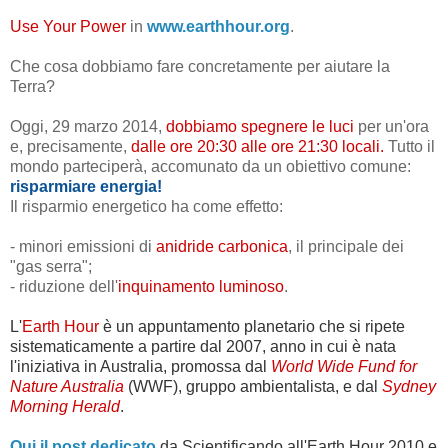
Use
Your Power
in
www.earthhour.org
.
Che cosa dobbiamo fare concretamente per aiutare la
Terra?
Oggi, 29 marzo 2014,
dobbiamo spegnere le luci
per un'ora
e, precisamente,
dalle ore 20:30 alle ore 21:30 locali.
Tutto il
mondo parteciperà, accomunato da un obiettivo comune:
risparmiare energia!
Il risparmio energetico ha come effetto:
- minori emissioni di
anidride carbonica
, il principale dei
"gas serra";
- riduzione dell'
inquinamento luminoso
.
L'
Earth Hour
è un appuntamento planetario che si ripete
sistematicamente a partire dal 2007, anno in cui è nata
l'iniziativa in Australia, promossa dal
World Wide Fund for
Nature Australia
(WWF), gruppo ambientalista, e dal
Sydney
Morning Herald
.
Qui il post dedicato
da Scientificando all'Earth Hour 2010 e