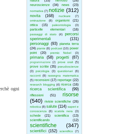
natura
(33)
nervoso
(28)
neuroscienze
(34)
news
(23)
notizie
(312)
normativa
(7)
novita
(168)
nucleare
(7)
organismi
(21)
ominazione
(8)
ottica
(15)
paleontologia
(3)
particelle elementari
(16)
percorsi
passaggi di stato
(4)
sperimentali
(131)
personaggi
(93)
pianeta terra
(24)
power
piante
(6)
podcast
(10)
point
(20)
premio Nobel
(3)
primaria
(58)
progetti
(87)
prove orali
(5)
programmazione
(2)
prove scritte
(35)
pseudoscienze
(3)
psicologia
(3)
questionari
(6)
racconti
(9)
rassegna matematica
recensioni
(17)
reportage
(22)
(5)
ricerca
(16)
research blogging
(4)
erchè ogni
ricerca scientifica
(99)
risorse
riflessioni
(51)
(540)
riviste scientifiche
(26)
salute
(114)
robotica
(8)
saperi e
conoscenza
(6)
scatola nera
(3)
schede
(21)
scientifica
(13)
scientificando
(12)
scientifiche
(347)
scientifici
(152)
scientifico
(7)