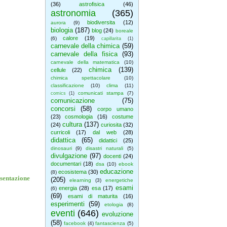
(36)
astrofisica
(46)
astronomia
(365)
biodiversita
(12)
aurora
(9)
biologia
(187)
blog
(24)
boreale
calore
(19)
(6)
capillarita
(1)
carnevale della chimica
(59)
carnevale della fisica
(93)
carnevale della matematica
(10)
chimica
(139)
cellule
(22)
chimica spettacolare
(10)
classificazione
(10)
clima
(11)
comunicati stampa
(7)
comics
(1)
comunicazione
(75)
concorsi
(58)
corpo umano
(23)
cosmologia
(16)
costume
cultura
(137)
(24)
curiosita
(32)
curricoli
(17)
dal web
(28)
didattica
(65)
didattici
(25)
dinosauri
(9)
disastri naturali
(5)
divulgazione
(97)
docenti
(24)
documentari
(18)
dsa
(10)
ebook
educazione
ecosistema
(30)
(8)
sentazione
(205)
elearning
(3)
energetiche
esami
energia
(28)
esa
(17)
(6)
(69)
esami di maturita
(16)
esperimenti
(59)
etologia
(8)
eventi
(646)
evoluzione
(58)
facebook
(4)
fantascienza
(5)