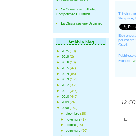
Su Conoscenze, Abilità,
Ti invito a 
Competenze E Dintorni
Semplice, b
La Classificazione Di Linneo
E se ancora 
per essere s
Archivio blog
Grazie.
►
2025
(10)
Pubblicato 
►
2019
(2)
Etichette:
a
►
2016
(10)
►
2015
(47)
►
2014
(66)
►
2013
(156)
►
2012
(368)
►
2011
(346)
►
2010
(449)
12 C
►
2009
(243)
▼
2008
(162)
►
dicembre
(18)
►
novembre
(17)
►
ottobre
(16)
►
settembre
(20)