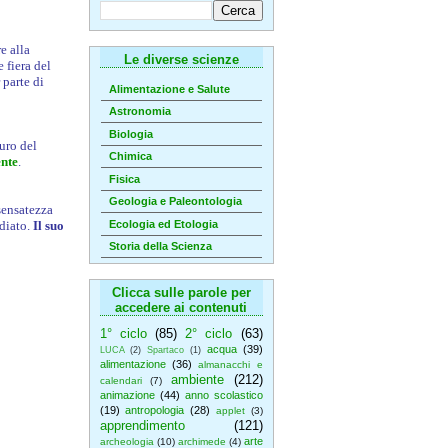
e alla
Le diverse scienze
 fiera del
 parte di
Alimentazione e Salute
Astronomia
Biologia
uro del
Chimica
nte
.
Fisica
Geologia e Paleontologia
sensatezza
Ecologia ed Etologia
diato.
Il suo
Storia della Scienza
Clicca sulle parole per
accedere ai contenuti
1° ciclo
(85)
2° ciclo
(63)
acqua
(39)
LUCA
(2)
Spartaco
(1)
alimentazione
(36)
almanacchi e
ambiente
(212)
calendari
(7)
animazione
(44)
anno scolastico
(19)
antropologia
(28)
applet
(3)
apprendimento
(121)
arte
archeologia
(10)
archimede
(4)