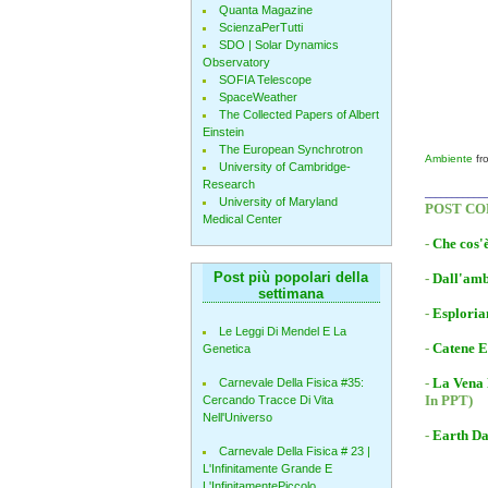
Quanta Magazine
ScienzaPerTutti
SDO | Solar Dynamics
Observatory
SOFIA Telescope
SpaceWeather
The Collected Papers of Albert
Einstein
The European Synchrotron
Ambiente
fr
University of Cambridge-
Research
___________
University of Maryland
POST CO
Medical Center
-
Che cos'
Post più popolari della
-
Dall'amb
settimana
-
Esploria
Le Leggi Di Mendel E La
-
Catene E
Genetica
-
La Vena 
Carnevale Della Fisica #35:
In PPT)
Cercando Tracce Di Vita
Nell'Universo
-
Earth Da
Carnevale Della Fisica # 23 |
L'Infinitamente Grande E
L'InfinitamentePiccolo