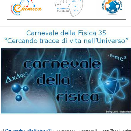
 al
Carnevale della Fisica #35
che esce per la prima volta, oggi 25 settembr