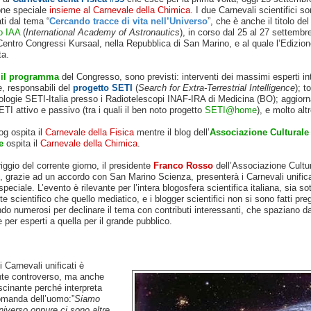
one speciale
insieme al Carnevale della Chimica
. I due Carnevali scientifici s
i dal tema “
Cercando tracce di vita nell’Universo
”, che è anche il titolo de
o IAA
(
International Academy of Astronautics
), in corso dal 25 al 27 settembr
Centro Congressi Kursaal, nella Repubblica di San Marino, e al quale l’Edizion
ta.
il programma
del Congresso, sono previsti: interventi dei massimi esperti in
e, responsabili del
progetto SETI
(
Search for Extra-Terrestrial Intelligence
); t
nologie SETI-Italia presso i Radiotelescopi INAF-IRA di Medicina (BO); aggior
ETI attivo e passivo (tra i quali il ben noto progetto
SETI@home
), e molto altr
og ospita il
Carnevale della Fisica
mentre il blog dell’
Associazione Culturale
e
ospita il
Carnevale della Chimica
.
ggio del corrente giorno, il presidente
Franco Rosso
dell’Associazione Cultu
 grazie ad un accordo con San Marino Scienza, presenterà i Carnevali unifica
peciale. L’evento è rilevante per l’intera blogosfera scientifica italiana, sia sott
e scientifico che quello mediatico, e i blogger scientifici non si sono fatti pre
do numerosi per declinare il tema con contributi interessanti, che spaziano da
e per esperti a quella per il grande pubblico.
i Carnevali unificati è
te controverso, ma anche
scinante perché interpreta
domanda dell’uomo:”
Siamo
Universo oppure ci sono altre