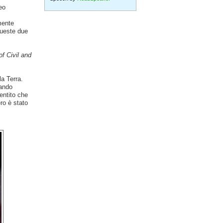
eo
mente
queste due
f Civil and
a Terra.
uando
entito che
ro è stato