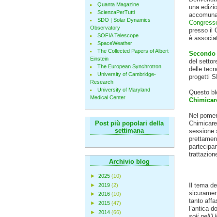
Quanta Magazine
una edizi
ScienzaPerTutti
accomunat
SDO | Solar Dynamics
Congress
Observatory
presso il 
SOFIA Telescope
è associa
SpaceWeather
The Collected Papers of Albert
Secondo 
Einstein
del settor
The European Synchrotron
delle tec
University of Cambridge-
progetti S
Research
University of Maryland
Questo bl
Medical Center
Chimicar
Nel pomeri
Post più popolari della
Chimicare,
settimana
sessione s
prettament
partecipan
trattazion
Archivio blog
►
2025
(10)
Il tema de
►
2019
(2)
sicuramen
►
2016
(10)
tanto affa
►
2015
(47)
l’antica 
►
2014
(66)
soli nell’