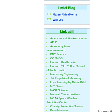
I miei Blog
Matem@ticaMente
Web 2.0
Link utili
American Nutrition Association
APoD
Astronomy from
natureresearch
BBC Science
COSMOS
Harvard Health Letter
Harvard T.H. CHAN- School
of Public Health
Interesting Engineering
Jet Propulsion Laboratory
Love Learning by Debra Kidd
MIT News
NASA Science
National Cancer Institute
NOAA Space Weather
Prediction Center
Obesity Prevention Source
Penn Museum
Benvenuti