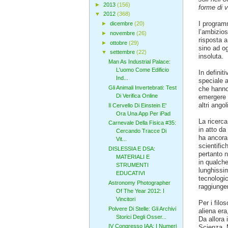
►
2013
(156)
forme di vi
▼
2012
(368)
I program
►
dicembre
(20)
l’ambiziosa
►
novembre
(26)
risposta 
►
ottobre
(29)
sino ad og
▼
settembre
(22)
insoluta.
Man As Industrial Palace:
L'uomo Come Edificio
In definiti
Ind...
speciale a
Gli Animali Invertebrati: Test
che hanno
Di Verifica Online
emergere 
altri ango
Il Cervello Di Einstein E'
Ora Una App Per iPad
La ricerca 
Carnevale Della Fisica #35:
in atto da
Cercando Tracce Di
ha ancora
Vit...
scientific
DISLESSIA E DSA:
pertanto n
MATERIALI E
in qualche
STRUMENTI
lunghissim
EDUCATIVI
tecnologic
Astronomy Photographer
raggiungere
Of The Year 2012: I
Vincitori
Per i filo
Polvere Di Stelle: Gli Archivi
aliena era
Storici Degli Osser...
Da allora 
IV Congresso IAA: I Numeri
Scienza. M