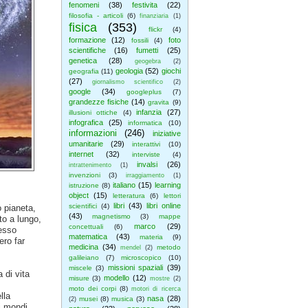
fenomeni
(38)
festivita
(22)
filosofia - articoli
(6)
finanziaria
(1)
fisica
(353)
flickr
(4)
formazione
(12)
foto
fossili
(4)
scientifiche
(16)
fumetti
(25)
genetica
(28)
geogebra
(2)
geologia
(52)
giochi
geografia
(11)
(27)
giornalismo scientifico
(2)
google
(34)
googleplus
(7)
grandezze fisiche
(14)
gravita
(9)
infanzia
(27)
illusioni ottiche
(4)
infografica
(25)
informatica
(10)
informazioni
(246)
iniziative
umanitarie
(29)
interattivi
(10)
internet
(32)
interviste
(4)
invalsi
(26)
intrattenimento
(1)
invenzioni
(3)
irraggiamento
(1)
italiano
(15)
learning
istruzione
(8)
object
(15)
letteratura
(6)
lettori
libri
(43)
libri online
scientifici
(4)
o pianeta,
(43)
magnetismo
(3)
mappe
to a lungo,
marco
(29)
concettuali
(6)
resso
matematica
(43)
materia
(9)
ero far
medicina
(34)
metodo
mendel
(2)
galileiano
(7)
microscopico
(10)
missioni spaziali
(39)
miscele
(3)
 di vita
modello
(12)
misure
(3)
mostre
(2)
moto dei corpi
(8)
motori di ricerca
lla
nasa
(28)
musei
(8)
musica
(3)
(2)
i mondi