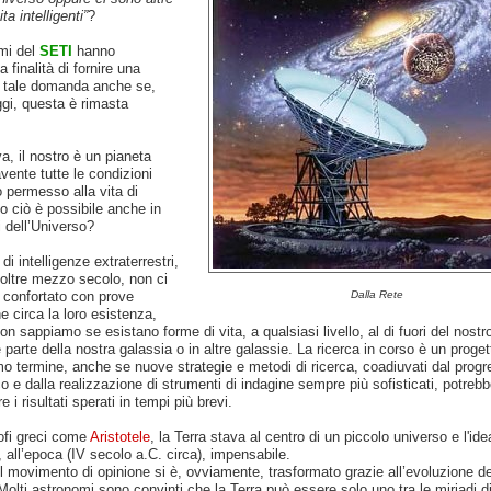
ta intelligenti”
?
mi del
SETI
hanno
 finalità di fornire una
a tale domanda anche se,
gi, questa è rimasta
va, il nostro è un pianeta
vente tutte le condizioni
 permesso alla vita di
o ciò è possibile anche in
li dell’Universo?
di intelligenze extraterrestri,
 oltre mezzo secolo, non ci
 confortato con prove
Dalla Rete
he circa la loro esistenza,
on sappiamo se esistano forme di vita, a qualsiasi livello, al di fuori del nostr
 parte della nostra galassia o in altre galassie. La ricerca in corso è un proget
o termine, anche se nuove strategie e metodi di ricerca, coadiuvati dal prog
o e dalla realizzazione di strumenti di indagine sempre più sofisticati, potrebb
 i risultati sperati in tempi più brevi.
sofi greci come
Aristotele
, la Terra stava al centro di un piccolo universo e l'idea
, all’epoca (IV secolo a.C. circa), impensabile.
il movimento di opinione si è, ovviamente, trasformato grazie all’evoluzione de
olti astronomi sono convinti che la Terra può essere solo uno tra le miriadi d