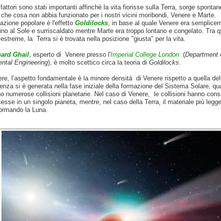
fattori sono stati importanti affinché la vita fiorisse sulla Terra, sorge spontan
che cosa non abbia funzionato per i nostri vicini moribondi, Venere e Marte.
zione popolare è l'effetto
Goldilocks
, in base al quale Venere era semplice
ino al Sole e surriscaldato mentre Marte era troppo lontano e congelato. Tra 
 estreme, la Terra si è trovata nella posizione "giusta" per la vita.
hard Ghail
, esperto di Venere presso l'
Imperial College London
(
Department o
ntal Engineering
), è molto scettico circa la teoria di
Goldilocks
.
re, l’aspetto fondamentale è la minore densità di Venere rispetto a quella dell
renza si è generata nella fase iniziale della formazione del Sistema Solare, q
 numerose collisioni planetarie. Nel caso di Venere, le collisioni hanno cons
esse in un singolo pianeta, mentre, nel caso della Terra, il materiale più legge
formando la Luna.