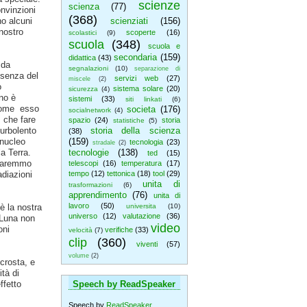
scienze
scienza
(77)
nvinzioni
(368)
no alcuni
scienziati
(156)
 nostro
scoperte
(16)
scolastici
(9)
scuola
(348)
scuola e
secondaria
(159)
didattica
(43)
 da
segnalazioni
(10)
separazione di
esenza del
servizi web
(27)
miscele
(2)
o
sistema solare
(20)
sicurezza
(4)
no è
sistemi
(33)
siti linkati
(6)
 come esso
societa
(176)
socialnetwork
(4)
 che fare
spazio
(24)
storia
statistiche
(5)
urbolento
storia della scienza
(38)
 nucleo
(159)
tecnologia
(23)
stradale
(2)
la Terra.
tecnologie
(138)
ted
(15)
 saremmo
telescopi
(16)
temperatura
(17)
adiazioni
tempo
(12)
tettonica
(18)
tool
(29)
unita di
trasformazioni
(6)
apprendimento
(76)
unita di
lavoro
(50)
è la nostra
universita
(10)
universo
(12)
valutazione
(36)
 Luna non
video
oni
verifiche
(33)
velocità
(7)
clip
(360)
viventi
(57)
volume
(2)
 crosta, e
ità di
ffetto
Speech by ReadSpeaker
Speech by
ReadSpeaker