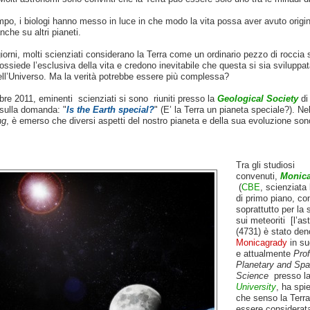
mpo, i biologi hanno messo in luce in che modo la vita possa aver avuto origin
nche su altri pianeti.
giorni, molti scienziati considerano la Terra come un ordinario pezzo di roccia 
ssiede l’esclusiva della vita e credono inevitabile che questa si sia sviluppa
ell’Universo. Ma la verità potrebbe essere più complessa?
bre 2011, eminenti scienziati si sono riuniti presso la
Geological Society
di
 sulla domanda: "
Is the Earth special?
" (E’ la Terra un pianeta speciale?). Ne
ng
, è emerso che diversi aspetti del nostro pianeta e della sua evoluzione so
Tra gli studiosi
convenuti,
Monica
(
CBE
, scienziata 
di primo piano, co
soprattutto per la 
sui meteoriti [l’as
(4731) è stato de
Monicagrady
in su
e attualmente
Prof
Planetary and Sp
Science
presso l
University
, ha spi
che senso la Terra
essere considerata