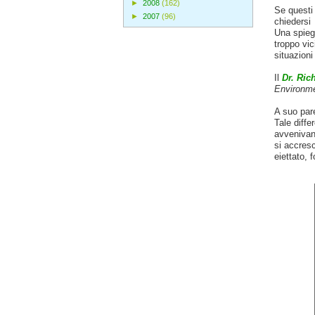
►
2008
(162)
Se questi 
►
2007
(96)
chiedersi 
Una spiega
troppo vic
situazioni
Il
Dr. Ric
Environme
A suo pare
Tale diffe
avvenivano
si accresc
eiettato, 