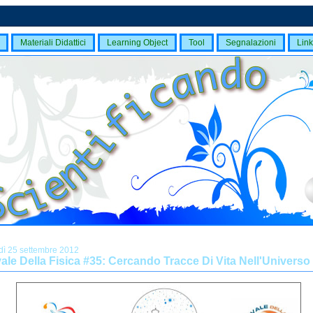
Materiali Didattici
Learning Object
Tool
Segnalazioni
Link
dì 25 settembre 2012
ale Della Fisica #35: Cercando Tracce Di Vita Nell'Universo