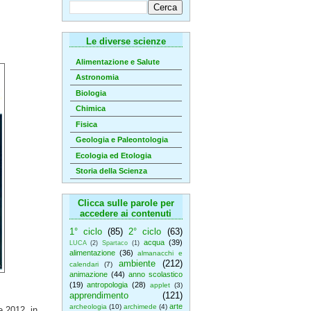
Le diverse scienze
Alimentazione e Salute
Astronomia
Biologia
Chimica
Fisica
Geologia e Paleontologia
Ecologia ed Etologia
Storia della Scienza
Clicca sulle parole per
accedere ai contenuti
1° ciclo
(85)
2° ciclo
(63)
acqua
(39)
LUCA
(2)
Spartaco
(1)
alimentazione
(36)
almanacchi e
ambiente
(212)
calendari
(7)
animazione
(44)
anno scolastico
(19)
antropologia
(28)
applet
(3)
apprendimento
(121)
arte
archeologia
(10)
archimede
(4)
e 2012, in