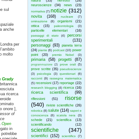
natura
(33)
nervoso
(28)
neuroscienze
(34)
news
(23)
e sul
notizie
(312)
normativa
(7)
novita
(168)
nucleare
(7)
organismi
(21)
ominazione
(8)
spaziale
ottica
(15)
paleontologia
(3)
ta anche
particelle elementari
(16)
percorsi
passaggi di stato
(4)
sperimentali
(131)
 Londra per
personaggi
(93)
pianeta terra
ll’ambito
(24)
power
piante
(6)
podcast
(10)
no molto
point
(20)
premio Nobel
(3)
primaria
(58)
progetti
(87)
prove orali
(5)
programmazione
(2)
prove scritte
(35)
pseudoscienze
(3)
psicologia
(3)
questionari
(6)
 Grady
racconti
(9)
rassegna matematica
recensioni
(17)
reportage
(22)
(5)
britannica
ricerca
(16)
research blogging
(4)
nosciuta
ricerca scientifica
(99)
sua ricerca
risorse
teroide
riflessioni
(51)
nominato
(540)
riviste scientifiche
(26)
o onore ],
salute
(114)
robotica
(8)
saperi e
essor of
conoscenza
(6)
scatola nera
(3)
ace
schede
(21)
scientifica
(13)
a
Open
scientificando
(12)
egato in
scientifiche
(347)
 potrebbe
scientifici
(152)
scientifico
(7)
 speciale.