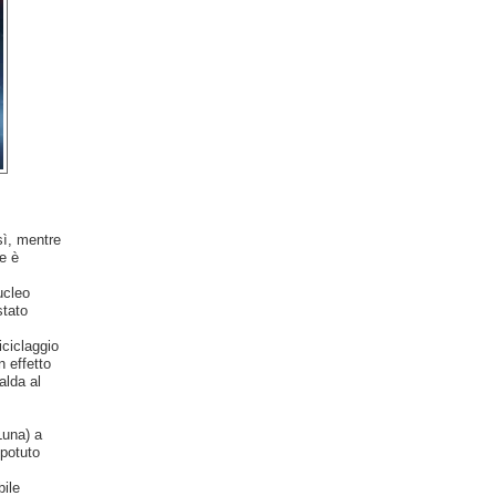
sì, mentre
e è
ucleo
tato
iciclaggio
 effetto
alda al
Luna) a
 potuto
ile