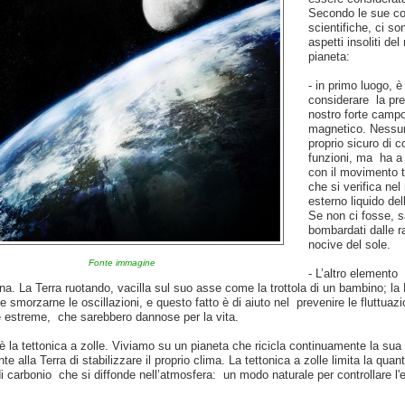
Secondo le sue co
scientifiche, ci so
aspetti insoliti del
pianeta:
- in primo luogo, è
considerare la pr
nostro forte camp
magnetico. Nessu
proprio sicuro di
funzioni, ma ha a
con il movimento t
che si verifica nel
esterno liquido del
Se non ci fosse,
bombardati dalle r
nocive del sole.
Fonte immagine
- L’altro elemento 
a. La Terra ruotando, vacilla sul suo asse come la trottola di un bambino; la
he smorzarne le oscillazioni, e questo fatto è di aiuto nel prevenire le fluttuazi
e estreme, che sarebbero dannose per la vita.
c'è la tettonica a zolle. Viviamo su un pianeta che ricicla continuamente la sua
te alla Terra di stabilizzare il proprio clima. La tettonica a zolle limita la quant
i carbonio che si diffonde nell’atmosfera: un modo naturale per controllare l'e