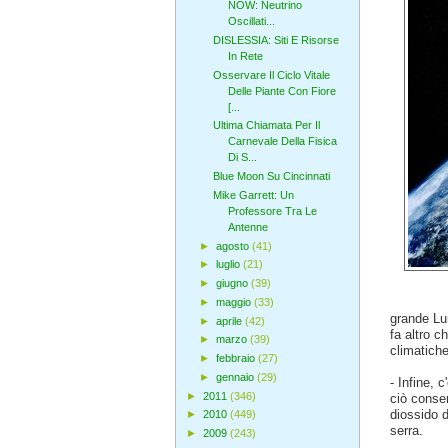
NOW: Neutrino
Oscillati...
DISLESSIA: Siti E Risorse
In Rete
Osservare Il Ciclo Vitale
Delle Piante Con Fiore
[...
Ultima Chiamata Per Il
Carnevale Della Fisica
Di S...
Blue Moon Su Cincinnati
Mike Garrett: Un
Professore Tra Le
Antenne
►
agosto
(41)
►
luglio
(21)
►
giugno
(39)
►
maggio
(33)
grande Lun
►
aprile
(42)
fa altro c
►
marzo
(39)
climatich
►
febbraio
(27)
►
gennaio
(29)
- Infine, 
►
2011
(346)
ciò consen
diossido d
►
2010
(449)
serra.
►
2009
(243)