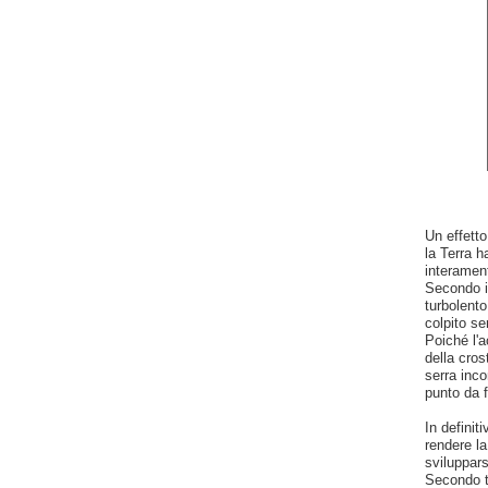
Un effetto
la Terra h
interamen
Secondo i
turbolent
colpito se
Poiché l'a
della cros
serra inco
punto da f
In defini
rendere la
sviluppars
Secondo t