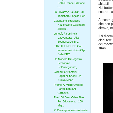
Della Grande Edizione
abitabili.
U...
Nel fratte
nostro e a
La Privacy A Scuola: Dai
Tablet Alla Pagella Elett...
Ai nostri 
Calendario Scolastico
che non po
Nazionale E Calendari
altrove, n
Scolas...
Lunedì, Ricomincia
Il 9 dicem
L’avventura…Alla
discutere
Scoperta Del M...
del
meeti
EARTH TIMELINE Con
strani.
Interessanti Video Clip
Dalla BBC
Un Modello Di Registro
Personale
Dell'Insegnante, ...
Giochi Per Bambini E
Ragazzi: Scopri Un
Nuovo Mond...
Premio Al Miglior Articolo
Partecipante Al
Carneva...
The 100 Best Video Sites
For Educators: I 100
Migl...
7° Convegno Internazionale