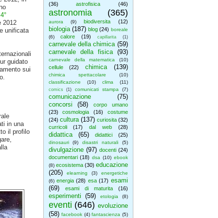
(36)
astrofisica
(46)
ono
astronomia
(365)
l
4°
biodiversita
(12)
e 2012
aurora
(9)
biologia
(187)
blog
(24)
e unificata
boreale
calore
(19)
(6)
capillarita
(1)
carnevale della chimica
(59)
carnevale della fisica
(93)
ternazionali
carnevale della matematica
(10)
our guidato
chimica
(139)
cellule
(22)
namento sui
chimica spettacolare
(10)
o.
classificazione
(10)
clima
(11)
comunicati stampa
(7)
comics
(1)
comunicazione
(75)
concorsi
(58)
corpo umano
(23)
cosmologia
(16)
costume
rale
cultura
(137)
(24)
curiosita
(32)
ti in una
curricoli
(17)
dal web
(28)
o il profilo
didattica
(65)
didattici
(25)
gare,
dinosauri
(9)
disastri naturali
(5)
lla
divulgazione
(97)
docenti
(24)
documentari
(18)
dsa
(10)
ebook
educazione
ecosistema
(30)
(8)
(205)
elearning
(3)
energetiche
esami
energia
(28)
esa
(17)
(6)
(69)
esami di maturita
(16)
esperimenti
(59)
etologia
(8)
eventi
(646)
evoluzione
(58)
facebook
(4)
fantascienza
(5)