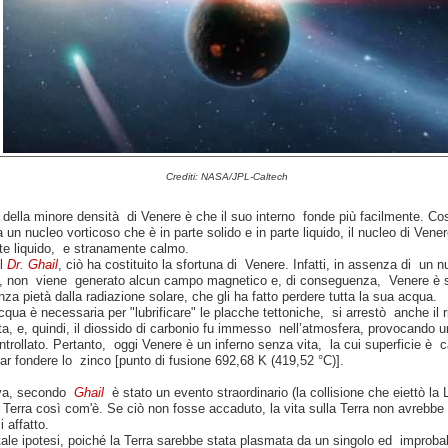
Crediti: NASA/JPL-Caltech
 della minore densità di Venere è che il suo interno fonde più facilmente. Co
a un nucleo vorticoso che è in parte solido e in parte liquido, il nucleo di Vener
te liquido, e stranamente calmo.
l
Dr. Ghail
, ciò ha costituito la sfortuna di Venere. Infatti, in assenza di un n
o, non viene generato alcun campo magnetico e, di conseguenza, Venere è s
nza pietà dalla radiazione solare, che gli ha fatto perdere tutta la sua acqua.
cqua è necessaria per "lubrificare" le placche tettoniche, si arrestò anche il r
ta, e, quindi, il diossido di carbonio fu immesso nell’atmosfera, provocando un
ntrollato. Pertanto, oggi Venere è un inferno senza vita, la cui superficie è c
ar fondere lo zinco [punto di fusione 692,68 K (419,52 °C)].
tiva, secondo
Ghail
è stato un evento straordinario (la collisione che eiettò la 
 Terra così com'è. Se ciò non fosse accaduto, la vita sulla Terra non avrebbe
i affatto.
ale ipotesi, poiché la Terra sarebbe stata plasmata da un singolo ed improbab