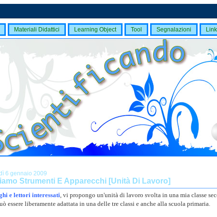
Materiali Didattici
Learning Object
Tool
Segnalazioni
Link
dì 6 gennaio 2009
iamo Strumenti E Apparecchi [Unità Di Lavoro]
hi e lettori interessati
, vi propongo un'unità di lavoro svolta in una mia classe se
può essere liberamente adattata in una delle tre classi e anche alla scuola primaria.