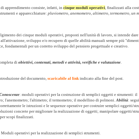
 di apprendimento consiste, infatti, in
cinque moduli operativi
, finalizzati alla cos
 strumenti e apparecchiature:
pluviometro, anemometro, altimetro, termometro, un m
lgimento dei cinque moduli operativi, proposti nell'unità di lavoro, si intende dare
 all'attivazione, sviluppo e/o recupero di quelle abilità manuali sempre più "diment
ce, fondamentali per un corretto sviluppo del pensiero progettuale e creativo.
completa di
obiettivi, contenuti, metodi e attività, verifiche e valutazione
.
introduzione del documento,
scaricabile al link
indicato alla fine del post.
Conoscenze
: moduli operativi per la costruzione di semplici oggetti e strumenti: il
o; l'anemometro; l'altimetro; il termometro; il modellino di polmoni.
Abilità
: segui
orrettamente le istruzioni e le sequenze operative per costruire semplici oggetti/st
oluzioni concrete per migliorare la realizzazione di oggetti; manipolare oggetti/str
per scopi finalizzati.
Moduli operativi per la realizzazione di semplici strumenti.