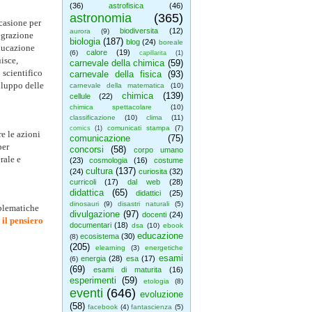
(36)
astrofisica
(46)
astronomia
(365)
ccasione per
biodiversita
(12)
aurora
(9)
egrazione
biologia
(187)
blog
(24)
boreale
Educazione
calore
(19)
(6)
capillarita
(1)
isce,
carnevale della chimica
(59)
 scientifico
carnevale della fisica
(93)
iluppo delle
carnevale della matematica
(10)
chimica
(139)
cellule
(22)
chimica spettacolare
(10)
classificazione
(10)
clima
(11)
comunicati stampa
(7)
comics
(1)
re le azioni
comunicazione
(75)
er
concorsi
(58)
corpo umano
rale e
(23)
cosmologia
(16)
costume
cultura
(137)
(24)
curiosita
(32)
curricoli
(17)
dal web
(28)
didattica
(65)
didattici
(25)
dinosauri
(9)
disastri naturali
(5)
oblematiche
divulgazione
(97)
docenti
(24)
 il pensiero
documentari
(18)
dsa
(10)
ebook
educazione
ecosistema
(30)
(8)
(205)
elearning
(3)
energetiche
esami
energia
(28)
esa
(17)
(6)
(69)
esami di maturita
(16)
esperimenti
(59)
etologia
(8)
eventi
(646)
evoluzione
(58)
facebook
(4)
fantascienza
(5)