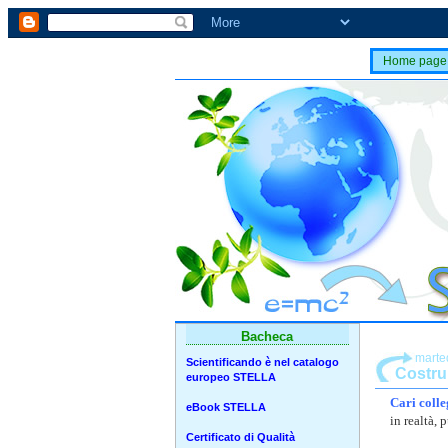
Home page
Bacheca
marte
Scientificando è nel catalogo
Costru
europeo STELLA
Cari colleg
eBook STELLA
in realtà, 
Certificato di Qualità