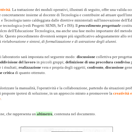
ttività
. La trattazione dei moduli operativi, illustrati di seguito, offre una valida o
e concretamente insieme al docente di Tecnologia e contribuire ad attuare quell'int
a e Tecnologia tanto caldeggiata dalle direttive ministeriali sull'innovazione dell'
 e tecnologica (vedi Progetti SENIS, SeT e ISS). Il
procedimento progettuale
costitu
l fulcro dell'Educazione Tecnologica, ma anche una fase molto importante del metodo
le. Questo procedimento diventerà sempre più significativo adeguatamente allo sv
i
rielaborazione e sintesi, di formalizzazione e di astrazione degli alunni.
 di laboratorio sarà impostata nel seguente modo:
discussione
collettiva per progetta
uddivisione del lavoro
in piccoli gruppi;
definizione di una procedura condivisa
p
 i risultati;
realizzazione
vera e propria degli oggetti;
confronto
,
discussione
gene
e critica
di quanto ottenuto.
lorizzate la manualità, l'operatività e la collaborazione, partendo da situazioni pr
li proporre ipotesi di soluzione, in un approccio mirato a promuovere la
creatività e
e
.
e, che rappresenta un
altimetro
, contenuta nel documento.