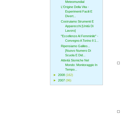
Meteomundial
L'Origine Della Vita -
Esperimenti Facili E
Divert...
Costruiamo Strumenti E
Apparecchi [Unità Di
Lavoro]
"Eccellenze Al Femminile" -
Convegno A Torino Il 1...
Ripensiamo Galileo...
[Nuovo Numero Di
Scuola E Did...
Attività Sismiche Nel
Mondo: Monitoraggio In
Tempo...
►
2008
(162)
►
2007
(96)