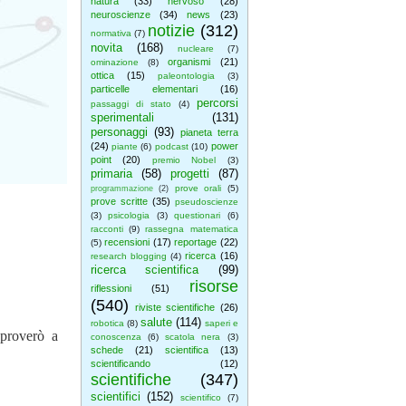
natura
(33)
nervoso
(28)
neuroscienze
(34)
news
(23)
notizie
(312)
normativa
(7)
novita
(168)
nucleare
(7)
organismi
(21)
ominazione
(8)
ottica
(15)
paleontologia
(3)
particelle elementari
(16)
percorsi
passaggi di stato
(4)
sperimentali
(131)
personaggi
(93)
pianeta terra
(24)
power
piante
(6)
podcast
(10)
point
(20)
premio Nobel
(3)
primaria
(58)
progetti
(87)
prove orali
(5)
programmazione
(2)
prove scritte
(35)
pseudoscienze
(3)
psicologia
(3)
questionari
(6)
racconti
(9)
rassegna matematica
recensioni
(17)
reportage
(22)
(5)
ricerca
(16)
research blogging
(4)
ricerca scientifica
(99)
risorse
riflessioni
(51)
(540)
riviste scientifiche
(26)
salute
(114)
robotica
(8)
saperi e
 proverò a
conoscenza
(6)
scatola nera
(3)
schede
(21)
scientifica
(13)
scientificando
(12)
scientifiche
(347)
scientifici
(152)
scientifico
(7)