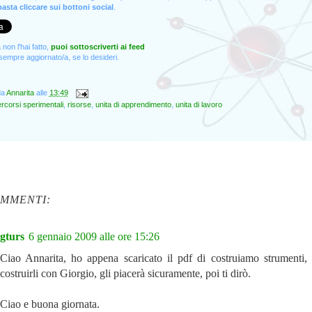
asta cliccare sui bottoni social
.
non l'hai fatto,
puoi sottoscriverti ai feed
empre aggiornato/a, se lo desideri.
da
Annarita
alle
13:49
rcorsi sperimentali
,
risorse
,
unita di apprendimento
,
unita di lavoro
OMMENTI:
gturs
6 gennaio 2009 alle ore 15:26
Ciao Annarita, ho appena scaricato il pdf di costruiamo strumenti,
costruirli con Giorgio, gli piacerà sicuramente, poi ti dirò.
Ciao e buona giornata.