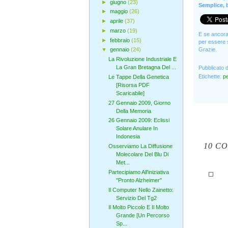
►
giugno
(23)
Semplice, b
►
maggio
(26)
►
aprile
(37)
►
marzo
(19)
E se ancora 
►
febbraio
(15)
per essere s
Grazie.
▼
gennaio
(24)
La Rivoluzione Industriale E
La Gran Bretagna Del ...
Pubblicato 
Etichette:
pe
Le Tappe Della Genetica
[Risorsa PDF
Scaricabile]
27 Gennaio 2009, Giorno
Della Memoria
26 Gennaio 2009: Eclissi
Solare Anulare In
Indonesia
10 C
Osserviamo La Diffusione
Molecolare Del Blu Di
Met...
Partecipiamo All'iniziativa
"Pronto Alzheimer"
Il Computer Nello Zainetto:
Servizio Del Tg2
Il Molto Piccolo E Il Molto
Grande [Un Percorso
Sp...