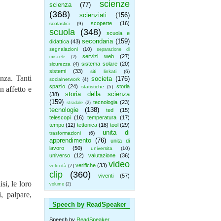
scienze
scienza
(77)
(368)
scienziati
(156)
scoperte
(16)
scolastici
(9)
scuola
(348)
scuola e
secondaria
(159)
didattica
(43)
segnalazioni
(10)
separazione di
servizi web
(27)
miscele
(2)
sistema solare
(20)
sicurezza
(4)
sistemi
(33)
siti linkati
(6)
enza. Tanti
societa
(176)
socialnetwork
(4)
spazio
(24)
storia
statistiche
(5)
n affetto e
storia della scienza
(38)
(159)
tecnologia
(23)
stradale
(2)
tecnologie
(138)
ted
(15)
telescopi
(16)
temperatura
(17)
tempo
(12)
tettonica
(18)
tool
(29)
unita di
trasformazioni
(6)
apprendimento
(76)
unita di
lavoro
(50)
universita
(10)
universo
(12)
valutazione
(36)
video
verifiche
(33)
velocità
(7)
clip
(360)
viventi
(57)
isi, le loro
volume
(2)
, palpare,
Speech by ReadSpeaker
Speech by
ReadSpeaker