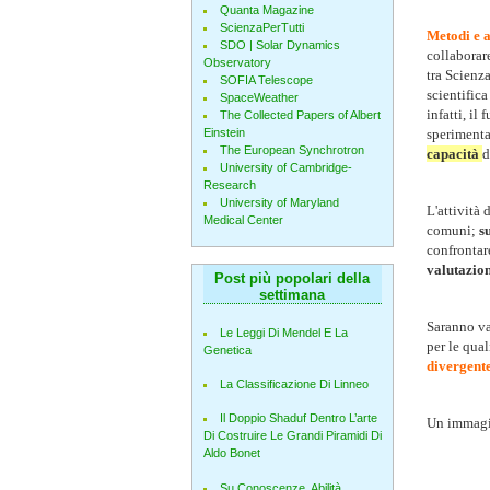
Quanta Magazine
ScienzaPerTutti
Metodi e a
SDO | Solar Dynamics
collaborar
Observatory
tra Scienz
SOFIA Telescope
scientifica
SpaceWeather
infatti, i
The Collected Papers of Albert
Einstein
sperimenta
The European Synchrotron
capacità
d
University of Cambridge-
Research
University of Maryland
L'attività
Medical Center
comuni;
s
confrontare
valutazion
Post più popolari della
settimana
Saranno va
Le Leggi Di Mendel E La
per le qua
Genetica
divergent
La Classificazione Di Linneo
Il Doppio Shaduf Dentro L’arte
Un immagin
Di Costruire Le Grandi Piramidi Di
Aldo Bonet
Su Conoscenze, Abilità,