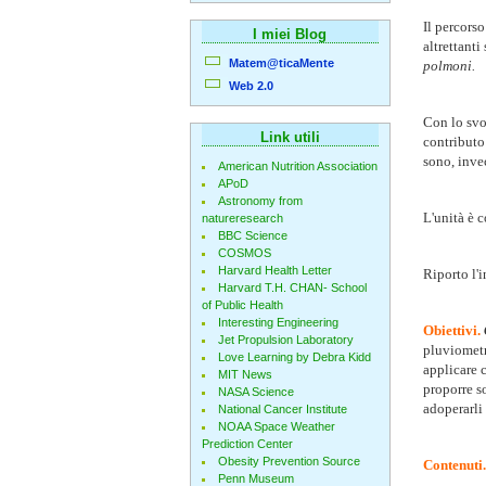
Il percorso
I miei Blog
altrettanti
Matem@ticaMente
polmoni.
Web 2.0
Con lo svo
Link utili
contributo
sono, inve
American Nutrition Association
APoD
Astronomy from
L'unità è 
natureresearch
BBC Science
COSMOS
Harvard Health Letter
Riporto l'
Harvard T.H. CHAN- School
of Public Health
Interesting Engineering
Obiettivi.
Jet Propulsion Laboratory
pluviometr
Love Learning by Debra Kidd
applicare c
MIT News
proporre s
NASA Science
adoperarli 
National Cancer Institute
NOAA Space Weather
Prediction Center
Obesity Prevention Source
Contenuti.
Penn Museum