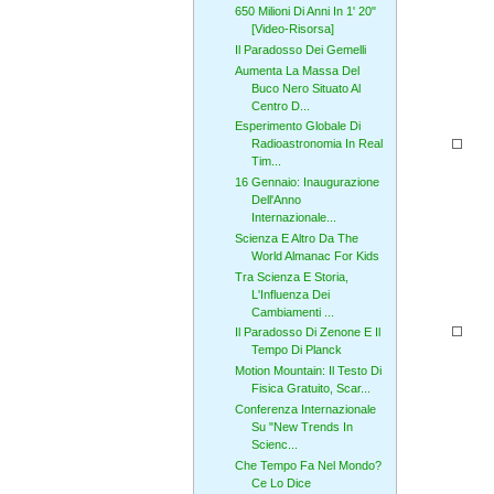
650 Milioni Di Anni In 1' 20"
[Video-Risorsa]
Il Paradosso Dei Gemelli
Aumenta La Massa Del
Buco Nero Situato Al
Centro D...
Esperimento Globale Di
Radioastronomia In Real
Tim...
16 Gennaio: Inaugurazione
Dell'Anno
Internazionale...
Scienza E Altro Da The
World Almanac For Kids
Tra Scienza E Storia,
L'Influenza Dei
Cambiamenti ...
Il Paradosso Di Zenone E Il
Tempo Di Planck
Motion Mountain: Il Testo Di
Fisica Gratuito, Scar...
Conferenza Internazionale
Su "New Trends In
Scienc...
Che Tempo Fa Nel Mondo?
Ce Lo Dice