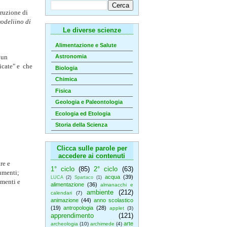
truzione di
odeliino di
Le diverse scienze
Alimentazione e Salute
 un
Astronomia
icate" e che
Biologia
Chimica
Fisica
Geologia e Paleontologia
Ecologia ed Etologia
Storia della Scienza
Clicca sulle parole per
accedere ai contenuti
re e
1° ciclo
(85)
2° ciclo
(63)
rumenti;
acqua
(39)
LUCA
(2)
Spartaco
(1)
umenti e
alimentazione
(36)
almanacchi e
ambiente
(212)
calendari
(7)
animazione
(44)
anno scolastico
(19)
antropologia
(28)
applet
(3)
apprendimento
(121)
arte
archeologia
(10)
archimede
(4)