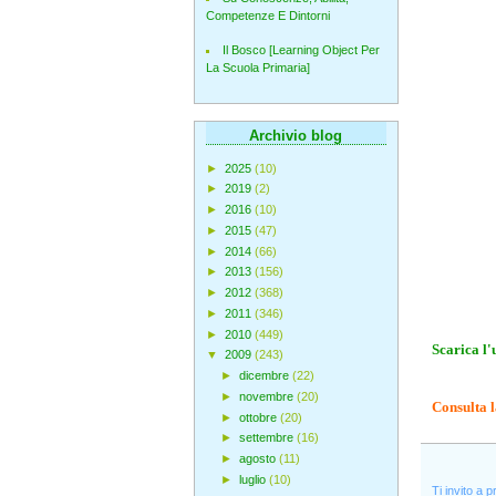
Competenze E Dintorni
Il Bosco [Learning Object Per
La Scuola Primaria]
Archivio blog
►
2025
(10)
►
2019
(2)
►
2016
(10)
►
2015
(47)
►
2014
(66)
►
2013
(156)
►
2012
(368)
►
2011
(346)
►
2010
(449)
Scarica l'
▼
2009
(243)
►
dicembre
(22)
►
novembre
(20)
Consulta l
►
ottobre
(20)
►
settembre
(16)
►
agosto
(11)
►
luglio
(10)
Ti invito a 