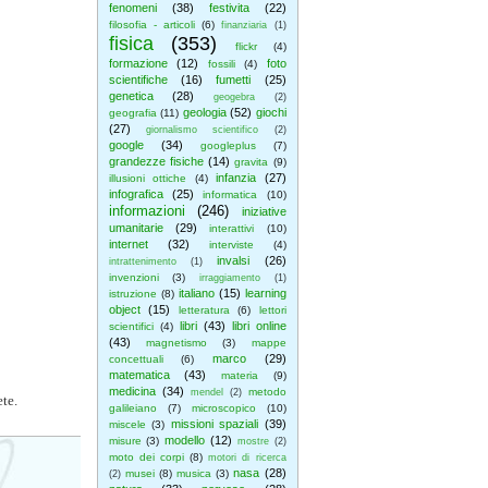
fenomeni
(38)
festivita
(22)
filosofia - articoli
(6)
finanziaria
(1)
fisica
(353)
flickr
(4)
formazione
(12)
foto
fossili
(4)
scientifiche
(16)
fumetti
(25)
genetica
(28)
geogebra
(2)
geologia
(52)
giochi
geografia
(11)
(27)
giornalismo scientifico
(2)
google
(34)
googleplus
(7)
grandezze fisiche
(14)
gravita
(9)
infanzia
(27)
illusioni ottiche
(4)
infografica
(25)
informatica
(10)
informazioni
(246)
iniziative
umanitarie
(29)
interattivi
(10)
internet
(32)
interviste
(4)
invalsi
(26)
intrattenimento
(1)
invenzioni
(3)
irraggiamento
(1)
italiano
(15)
learning
istruzione
(8)
object
(15)
letteratura
(6)
lettori
libri
(43)
libri online
scientifici
(4)
(43)
magnetismo
(3)
mappe
marco
(29)
concettuali
(6)
matematica
(43)
materia
(9)
medicina
(34)
metodo
mendel
(2)
te.
galileiano
(7)
microscopico
(10)
missioni spaziali
(39)
miscele
(3)
modello
(12)
misure
(3)
mostre
(2)
moto dei corpi
(8)
motori di ricerca
nasa
(28)
musei
(8)
musica
(3)
(2)