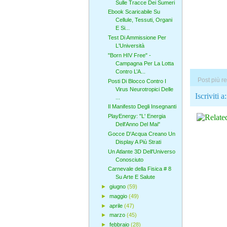
Sulle Tracce Dei Sumeri
Ebook Scaricabile Su
Cellule, Tessuti, Organi
E Si...
Test Di Ammissione Per
L'Università
"Born HIV Free" -
Campagna Per La Lotta
Contro L’A...
Post più r
Posti Di Blocco Contro I
Virus Neurotropici Delle
Iscriviti a
...
Il Manifesto Degli Insegnanti
PlayEnergy: "L' Energia
Dell'Anno Del Mai"
Gocce D'Acqua Creano Un
Display A Più Strati
Un Atlante 3D Dell'Universo
Conosciuto
Carnevale della Fisica # 8
Su Arte E Salute
►
giugno
(59)
►
maggio
(49)
►
aprile
(47)
►
marzo
(45)
►
febbraio
(28)