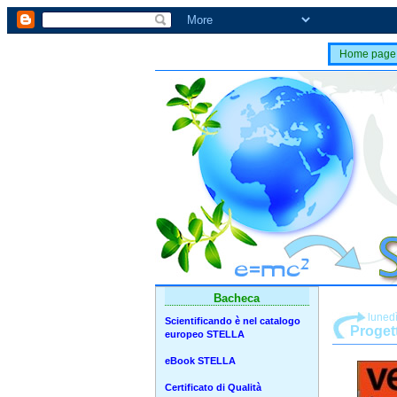
Home page
Bacheca
lunedì
Scientificando è nel catalogo
Progett
europeo STELLA
eBook STELLA
Certificato di Qualità