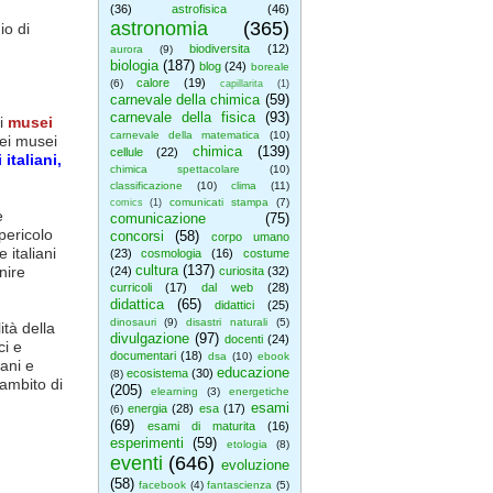
(36)
astrofisica
(46)
astronomia
(365)
io di
biodiversita
(12)
aurora
(9)
biologia
(187)
blog
(24)
boreale
calore
(19)
(6)
capillarita
(1)
carnevale della chimica
(59)
,
carnevale della fisica
(93)
ei
musei
carnevale della matematica
(10)
nei musei
chimica
(139)
cellule
(22)
italiani,
chimica spettacolare
(10)
classificazione
(10)
clima
(11)
comunicati stampa
(7)
comics
(1)
e
comunicazione
(75)
 pericolo
concorsi
(58)
corpo umano
 italiani
(23)
cosmologia
(16)
costume
cultura
(137)
nire
(24)
curiosita
(32)
curricoli
(17)
dal web
(28)
didattica
(65)
didattici
(25)
dinosauri
(9)
disastri naturali
(5)
tà della
divulgazione
(97)
docenti
(24)
ci e
documentari
(18)
dsa
(10)
ebook
iani e
educazione
ecosistema
(30)
(8)
’ambito di
(205)
elearning
(3)
energetiche
esami
energia
(28)
esa
(17)
(6)
(69)
esami di maturita
(16)
esperimenti
(59)
etologia
(8)
eventi
(646)
evoluzione
(58)
facebook
(4)
fantascienza
(5)