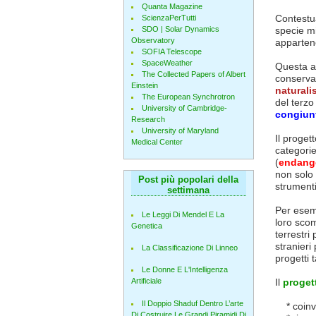
Quanta Magazine
Contestu
ScienzaPerTutti
SDO | Solar Dynamics
specie mi
Observatory
appartenen
SOFIA Telescope
SpaceWeather
Questa at
The Collected Papers of Albert
conservaz
Einstein
naturalis
The European Synchrotron
del terzo
University of Cambridge-
congiunt
Research
University of Maryland
Il proget
Medical Center
categori
(
endang
non solo 
Post più popolari della
strumenti 
settimana
Per esemp
Le Leggi Di Mendel E La
loro scom
Genetica
terrestri
stranieri
La Classificazione Di Linneo
progetti 
Le Donne E L'Intelligenza
Il
progett
Artificiale
Il Doppio Shaduf Dentro L’arte
* coinvol
Di Costruire Le Grandi Piramidi Di