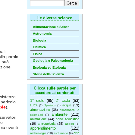
Le diverse scienze
Alimentazione e Salute
Astronomia
Biologia
Chimica
ali
Fisica
alla parola
Geologia e Paleontologia
i può
nzione
Ecologia ed Etologia
Storia della Scienza
Clicca sulle parole per
accedere ai contenuti
nsistenza
1° ciclo
(85)
2° ciclo
(63)
n pericolo
acqua
(39)
LUCA
(2)
Spartaco
(1)
ble
).
alimentazione
(36)
almanacchi e
ambiente
(212)
calendari
(7)
servatori
animazione
(44)
anno scolastico
no
(19)
antropologia
(28)
applet
(3)
 più eventi
apprendimento
(121)
arte
archeologia
(10)
archimede
(4)