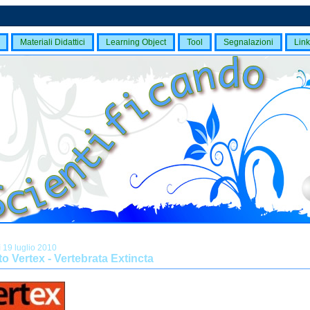
Materiali Didattici
Learning Object
Tool
Segnalazioni
Link
 19 luglio 2010
o Vertex - Vertebrata Extincta