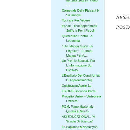
dei Suoi Segreti [Video
-...
Carnevale Della Fisica # 9
Su Rangle
NESS
Toccare Per Vedere
Ebook: Dieci Esperimenti
POST
Sull'Aria Per i Piccoli
Quercetina Contro La
Leucemia
"The Manga Guide To
Physics" - Fumetti
Manga Per A...
Un Premio Speciale Per
L'Informazione Su
Hiv/Aids
L'Equilibrio Dei Corpi [Unità
Di Apprendimento]
Celebrating Apollo 11
I BIOMI- Seconda Parte
Progetto Vertex - Vertebrata
Extincta
PQM: Piano Nazionale
Qualità E Merito
ASI EDUCATIONAL: "A
Scuola Di Scienza"
La Sapienza A Nassiriyah