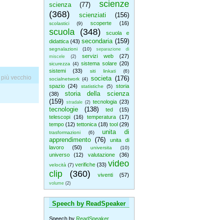
scienze
scienza
(77)
(368)
scienziati
(156)
scoperte
(16)
scolastici
(9)
scuola
(348)
scuola e
secondaria
(159)
didattica
(43)
segnalazioni
(10)
separazione di
servizi web
(27)
miscele
(2)
sistema solare
(20)
sicurezza
(4)
sistemi
(33)
siti linkati
(6)
 più vecchio
societa
(176)
socialnetwork
(4)
spazio
(24)
storia
statistiche
(5)
storia della scienza
(38)
(159)
tecnologia
(23)
stradale
(2)
tecnologie
(138)
ted
(15)
telescopi
(16)
temperatura
(17)
tempo
(12)
tettonica
(18)
tool
(29)
unita di
trasformazioni
(6)
apprendimento
(76)
unita di
lavoro
(50)
universita
(10)
universo
(12)
valutazione
(36)
video
verifiche
(33)
velocità
(7)
clip
(360)
viventi
(57)
volume
(2)
Speech by ReadSpeaker
Speech by
ReadSpeaker