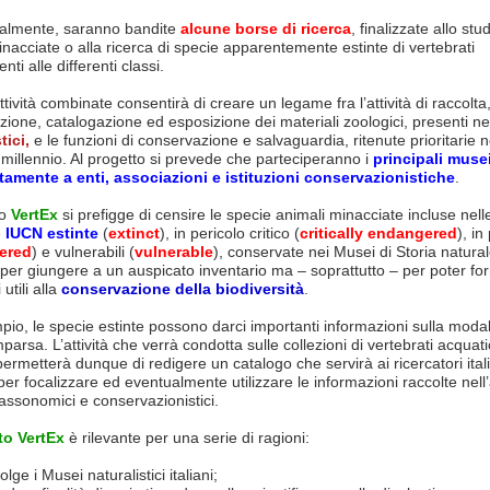
almente, saranno bandite
alcune borse di ricerca
, finalizzate allo stud
nacciate o alla ricerca di specie apparentemente estinte di vertebrati
ti alle differenti classi.
tività combinate consentirà di creare un legame fra l’attività di raccolta
ione, catalogazione ed esposizione dei materiali zoologici, presenti n
tici,
e le funzioni di conservazione e salvaguardia, ritenute prioritarie 
 millennio. Al progetto si prevede che parteciperanno i
principali musei 
amente a enti, associazioni e istituzioni conservazionistiche
.
to
VertEx
si prefigge di censire le specie animali minacciate incluse nell
e
IUCN estinte
(
extinct
), in pericolo critico (
critically endangered
), in
ered
) e vulnerabili (
vulnerable
), conservate nei Musei di Storia naturale
per giungere a un auspicato inventario ma – soprattutto – per poter for
utili alla
conservazione della biodiversità
.
io, le specie estinte possono darci importanti informazioni sulla modali
parsa. L’attività che verrà condotta sulle collezioni di vertebrati acquati
 permetterà dunque di redigere un catalogo che servirà ai ricercatori ital
 per focalizzare ed eventualmente utilizzare le informazioni raccolte nell
tassonomici e conservazionistici.
o VertEx
è rilevante per una serie di ragioni:
ge i Musei naturalistici italiani;