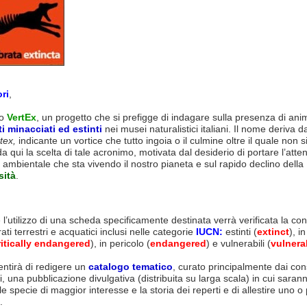
ori
,
lo
VertEx
, un progetto che si prefigge di indagare sulla presenza di anim
i minacciati ed estinti
nei musei naturalistici italiani. Il nome deriva d
tex,
indicante un vortice che tutto ingoia o il culmine oltre il quale non s
a qui la scelta di tale acronimo, motivata dal desiderio di portare l’atte
si ambientale che sta vivendo il nostro pianeta e sul rapido declino della
sità
.
l’utilizzo di una scheda specificamente destinata verrà verificata la co
ati terrestri e acquatici inclusi nelle categorie
IUCN:
estinti (
extinct
), i
ritically endangered
), in pericolo (
endangered
) e vulnerabili (
vulnera
ntirà di redigere un
catalogo tematico
, curato principalmente dai con
, una pubblicazione divulgativa (distribuita su larga scala) in cui saran
 le specie di maggior interesse e la storia dei reperti e di allestire uno o
.