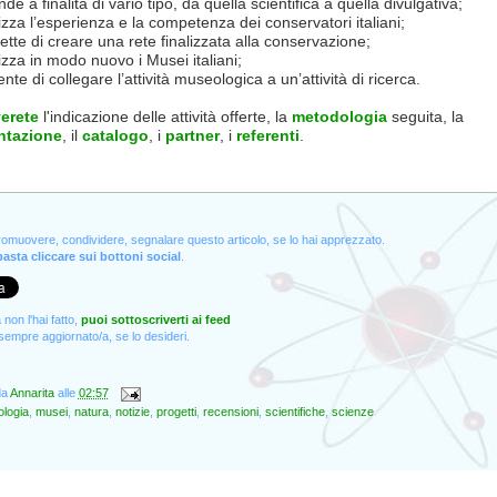
e a finalità di vario tipo, da quella scientifica a quella divulgativa;
za l’esperienza e la competenza dei conservatori italiani;
e di creare una rete finalizzata alla conservazione;
za in modo nuovo i Musei italiani;
e di collegare l’attività museologica a un’attività di ricerca.
verete
l'indicazione delle attività offerte, la
metodologia
seguita, la
tazione
, il
catalogo
, i
partner
, i
referenti
.
promuovere, condividere, segnalare questo articolo, se lo hai apprezzato.
asta cliccare sui bottoni social
.
non l'hai fatto,
puoi sottoscriverti ai feed
empre aggiornato/a, se lo desideri.
da
Annarita
alle
02:57
ologia
,
musei
,
natura
,
notizie
,
progetti
,
recensioni
,
scientifiche
,
scienze