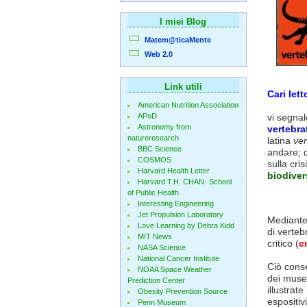
I miei Blog
Matem@ticaMente
Web 2.0
Link utili
Cari lett
American Nutrition Association
APoD
vi segna
Astronomy from
vertebrat
natureresearch
latina
ver
BBC Science
andare; d
COSMOS
sulla cri
Harvard Health Letter
biodiver
Harvard T.H. CHAN- School
of Public Health
Interesting Engineering
Jet Propulsion Laboratory
Mediante 
Love Learning by Debra Kidd
di vertebr
MIT News
critico (
c
NASA Science
National Cancer Institute
Ciò conse
NOAA Space Weather
dei musei
Prediction Center
illustrate
Obesity Prevention Source
espositivi
Penn Museum