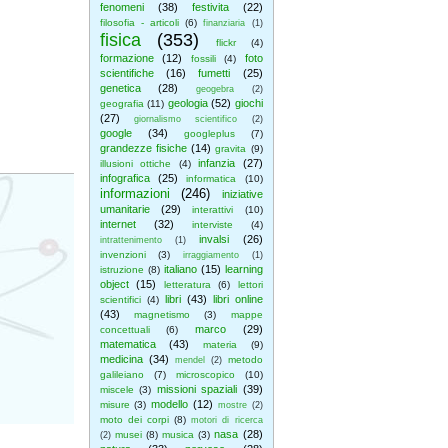
fenomeni
(38)
festivita
(22)
filosofia - articoli
(6)
finanziaria
(1)
fisica
(353)
flickr
(4)
formazione
(12)
foto
fossili
(4)
scientifiche
(16)
fumetti
(25)
genetica
(28)
geogebra
(2)
geologia
(52)
giochi
geografia
(11)
(27)
giornalismo scientifico
(2)
google
(34)
googleplus
(7)
grandezze fisiche
(14)
gravita
(9)
infanzia
(27)
illusioni ottiche
(4)
infografica
(25)
informatica
(10)
informazioni
(246)
iniziative
umanitarie
(29)
interattivi
(10)
internet
(32)
interviste
(4)
invalsi
(26)
intrattenimento
(1)
invenzioni
(3)
irraggiamento
(1)
italiano
(15)
learning
istruzione
(8)
object
(15)
letteratura
(6)
lettori
libri
(43)
libri online
scientifici
(4)
(43)
magnetismo
(3)
mappe
marco
(29)
concettuali
(6)
matematica
(43)
materia
(9)
medicina
(34)
metodo
mendel
(2)
galileiano
(7)
microscopico
(10)
missioni spaziali
(39)
miscele
(3)
modello
(12)
misure
(3)
mostre
(2)
moto dei corpi
(8)
motori di ricerca
nasa
(28)
musei
(8)
musica
(3)
(2)