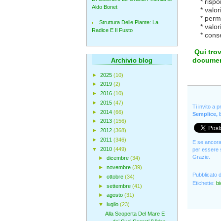
* rispond
Aldo Bonet
* valoriz
* permett
Struttura Delle Piante: La
* valoriz
Radice E Il Fusto
* consent
Qui tro
documen
Archivio blog
►
2025
(10)
►
2019
(2)
►
2016
(10)
►
2015
(47)
Ti invito a 
►
2014
(66)
Semplice, b
►
2013
(156)
►
2012
(368)
►
2011
(346)
E se ancora 
▼
2010
(449)
per essere s
Grazie.
►
dicembre
(34)
►
novembre
(39)
Pubblicato 
►
ottobre
(34)
Etichette:
bi
►
settembre
(41)
►
agosto
(31)
▼
luglio
(23)
Alla Scoperta Del Mare E