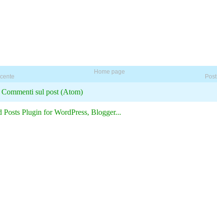
Home page
ecente
Post
:
Commenti sul post (Atom)