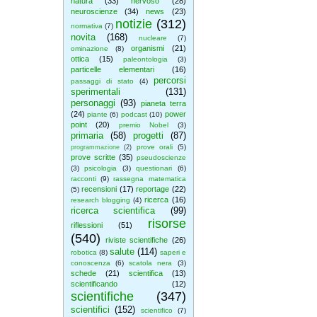
natura
(33)
nervoso
(28)
neuroscienze
(34)
news
(23)
notizie
(312)
normativa
(7)
novita
(168)
nucleare
(7)
organismi
(21)
ominazione
(8)
ottica
(15)
paleontologia
(3)
particelle elementari
(16)
percorsi
passaggi di stato
(4)
sperimentali
(131)
personaggi
(93)
pianeta terra
(24)
power
piante
(6)
podcast
(10)
point
(20)
premio Nobel
(3)
primaria
(58)
progetti
(87)
prove orali
(5)
programmazione
(2)
prove scritte
(35)
pseudoscienze
(3)
psicologia
(3)
questionari
(6)
racconti
(9)
rassegna matematica
recensioni
(17)
reportage
(22)
(5)
ricerca
(16)
research blogging
(4)
ricerca scientifica
(99)
risorse
riflessioni
(51)
(540)
riviste scientifiche
(26)
salute
(114)
robotica
(8)
saperi e
conoscenza
(6)
scatola nera
(3)
schede
(21)
scientifica
(13)
scientificando
(12)
scientifiche
(347)
scientifici
(152)
scientifico
(7)