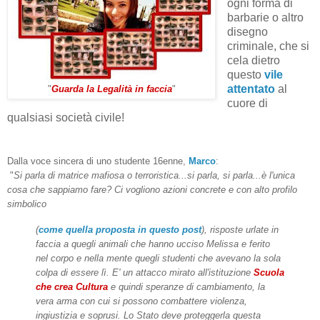
ogni forma di
barbarie o altro
disegno
criminale, che si
cela dietro
questo
vile
attentato
al
"
Guarda la Legalità in faccia
"
cuore di
qualsiasi società civile!
Dalla voce sincera di uno studente 16enne,
Marco
:
"
Si parla di matrice mafiosa o terroristica...si parla, si parla...è l'unica
cosa che sappiamo fare? Ci vogliono azioni concrete e con alto profilo
simbolico
(
come quella proposta in questo post
), risposte urlate in
faccia a quegli animali che hanno ucciso Melissa e ferito
nel corpo e nella mente quegli studenti che avevano la sola
colpa di essere lì. E' un attacco mirato all'istituzione
Scuola
che crea Cultura
e quindi speranze di cambiamento, la
vera arma con cui si possono combattere violenza,
ingiustizia e soprusi. Lo Stato deve proteggerla questa