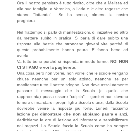
Ora il nostro pensiero è tutto rivolto, oltre che a Melissa ed
alla sua famiglia, a Veronica, a Ilaria e le altre ragazze che
stanno "lottando"... Se ha senso, almeno la nostra
preghiera.
Nel frattempo si parla di manifestazioni, di iniziative ed altro
da mettere subito in pratica. Si parla di dare subito una
risposta alle bestie che stroncano giovani vite perché di
queste probabilmente hanno paura. E fanno bene ad
averla...
Va tutto bene purché si risponda in modo fermo:
NOI NON
CI STIAMO e voi la pagherete
.
Una cosa però non vorrei, non vorrei che le scuole vengano
chiuse neanche per un solo attimo, neanche se per
manifestare tutto il nostro sdegno. Non deve assolutamente
passare il messaggio che la Scuola (e quello che
rappresenta) possa essere "colpita". I genitori non devono
temere di mandare i propri figli a Scuola e anzi, dalla Scuola
dovrebbe venire la risposta più forte. Lunedì facciamo
lezione per
dimostrare che non abbiamo paura
e anzi,
dedichiamo le ore di lezione ad informare e sensibilizzare
noi ragazzi. La Scuola faccia la Scuola come ha sempre