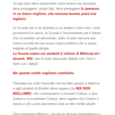
Scuola (non deve impoverirla come invece sta facendo),
deve proteggere i propri figli, deve proteggere
la speranza
in un futuro migliore, che nessuna bomba potrà mai
toglierci
.
La Scuola non è un azienda a cui andare a fare solo i conti
(economici) in tasca; la Scuola è l'investimento per il futuro
che va tutelato ed alimentato; dalla Scuola nascerà una
nuova società ed una nuova classe politica che si spera
migliore di quella attuale.
La Scuola siamo noi studenti (i milioni di Melisse) ed i
docenti
,
NOI
, non lo stato burocrate debole con i forti e
forte con i deboli.
Noi questo schifo vogliamo cambiarlo
.
Chiunque sia stato l'animale che ha fatto questo a Melissa
e agli studenti di Brindisi deve sapere che
NOI NON
MOLLIAMO
, che continueremo a ricevere Cultura, a fare
Cultura e a scambiare Cultura, deve sapere che il futuro è
nostro e che a loro lasceremo solo un dito medio alzato.
Oggi piangiamo Melissa, ma già da domani riprenderemo a