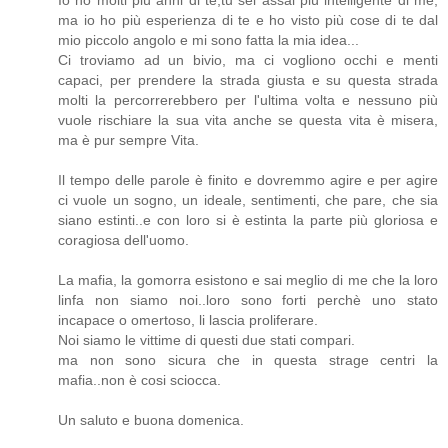
Io ho molti più anni di te,tu sei assai più intelligente di me,
ma io ho più esperienza di te e ho visto più cose di te dal
mio piccolo angolo e mi sono fatta la mia idea...
Ci troviamo ad un bivio, ma ci vogliono occhi e menti
capaci, per prendere la strada giusta e su questa strada
molti la percorrerebbero per l'ultima volta e nessuno più
vuole rischiare la sua vita anche se questa vita è misera,
ma è pur sempre Vita.
Il tempo delle parole è finito e dovremmo agire e per agire
ci vuole un sogno, un ideale, sentimenti, che pare, che sia
siano estinti..e con loro si è estinta la parte più gloriosa e
coragiosa dell'uomo.
La mafia, la gomorra esistono e sai meglio di me che la loro
linfa non siamo noi..loro sono forti perchè uno stato
incapace o omertoso, li lascia proliferare.
Noi siamo le vittime di questi due stati compari.
ma non sono sicura che in questa strage centri la
mafia..non è cosi sciocca.
Un saluto e buona domenica.