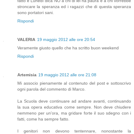
fatto e Lunedì dica NO a chi di lei ha paura e a chi vorrebbe
stroncare la speranza ed i ragazzi che di questa speranza
sono portatori sani.
Rispondi
VALERIA
19 maggio 2012 alle ore 20:54
Veramente giusto quello che ha scritto buon weekend
Rispondi
Artemisia
19 maggio 2012 alle ore 21:08
Mi associo pienamente al contenuto del post e sottoscrivo
ogni parola del commento di Marco.
La Scuola deve continuare ad andare avanti, continuando
la sua opera educativa come sempre. Non deve chiudere
nemmeno per un'ora, ma gridare forte il suo sdegno con i
fatti, come ha sempre fatto.
I genitori non devono tentennare, nonostante la