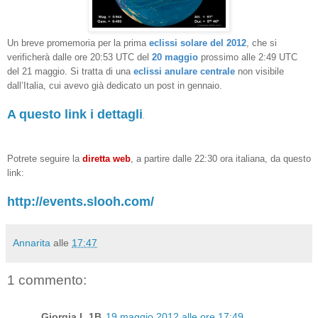
Un breve promemoria per la prima
eclissi solare del 2012
, che si
verificherà
dalle ore 20:53 UTC del
20 maggio
prossimo alle 2:49 UTC
del 21 maggio. Si tratta di una
eclissi anulare centrale
non visibile
dall’Italia, cui avevo già dedicato un post in gennaio.
A questo link i dettagli
.
Potrete seguire la
diretta web
, a partire dalle 22:30 ora italiana, da questo
link:
http://events.slooh.com/
Annarita
alle
17:47
1 commento:
Giorgia L 1B
19 maggio 2012 alle ore 17:49