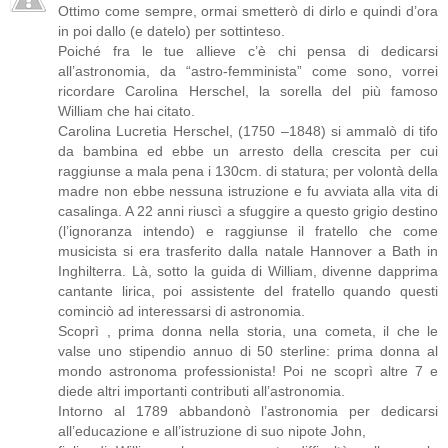
Ottimo come sempre, ormai smetterò di dirlo e quindi d’ora
in poi dallo (e datelo) per sottinteso.
Poiché fra le tue allieve c’è chi pensa di dedicarsi
all’astronomia, da “astro-femminista” come sono, vorrei
ricordare Carolina Herschel, la sorella del più famoso
William che hai citato.
Carolina Lucretia Herschel, (1750 –1848) si ammalò di tifo
da bambina ed ebbe un arresto della crescita per cui
raggiunse a mala pena i 130cm. di statura; per volontà della
madre non ebbe nessuna istruzione e fu avviata alla vita di
casalinga. A 22 anni riuscì a sfuggire a questo grigio destino
(l’ignoranza intendo) e raggiunse il fratello che come
musicista si era trasferito dalla natale Hannover a Bath in
Inghilterra. Là, sotto la guida di William, divenne dapprima
cantante lirica, poi assistente del fratello quando questi
cominciò ad interessarsi di astronomia.
Scoprì , prima donna nella storia, una cometa, il che le
valse uno stipendio annuo di 50 sterline: prima donna al
mondo astronoma professionista! Poi ne scoprì altre 7 e
diede altri importanti contributi all’astronomia.
Intorno al 1789 abbandonò l’astronomia per dedicarsi
all’educazione e all’istruzione di suo nipote John,