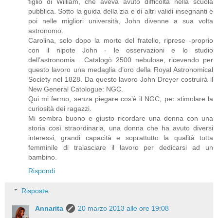
figlio di William, che aveva avuto difficoltà nella scuola
pubblica. Sotto la guida della zia e di altri validi insegnanti e
poi nelle migliori università, John divenne a sua volta
astronomo.
Carolina, solo dopo la morte del fratello, riprese -proprio
con il nipote John - le osservazioni e lo studio
dell’astronomia . Catalogò 2500 nebulose, ricevendo per
questo lavoro una medaglia d’oro della Royal Astronomical
Society nel 1828. Da questo lavoro John Dreyer costruirà il
New General Catologue: NGC.
Qui mi fermo, senza piegare cos’è il NGC, per stimolare la
curiosità dei ragazzi.
Mi sembra buono e giusto ricordare una donna con una
storia così straordinaria, una donna che ha avuto diversi
interessi, grandi capacità e soprattutto la qualità tutta
femminile di tralasciare il lavoro per dedicarsi ad un
bambino.
Rispondi
Risposte
Annarita
20 marzo 2013 alle ore 19:08