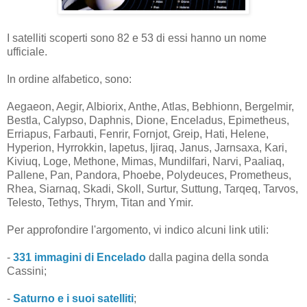
I satelliti scoperti sono 82 e 53 di essi hanno un nome
ufficiale.
In ordine alfabetico, sono:
Aegaeon, Aegir, Albiorix, Anthe, Atlas, Bebhionn, Bergelmir,
Bestla, Calypso, Daphnis, Dione, Enceladus, Epimetheus,
Erriapus, Farbauti, Fenrir, Fornjot, Greip, Hati, Helene,
Hyperion, Hyrrokkin, Iapetus, Ijiraq, Janus, Jarnsaxa, Kari,
Kiviuq, Loge, Methone, Mimas, Mundilfari, Narvi, Paaliaq,
Pallene, Pan, Pandora, Phoebe, Polydeuces, Prometheus,
Rhea, Siarnaq, Skadi, Skoll, Surtur, Suttung, Tarqeq, Tarvos,
Telesto, Tethys, Thrym, Titan and Ymir.
Per approfondire l'argomento, vi indico alcuni link utili:
-
331 immagini di Encelado
dalla pagina della sonda
Cassini;
-
Saturno e i suoi satelliti
;