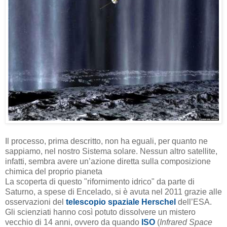
Il processo, prima descritto, non ha eguali, per quanto ne
sappiamo, nel nostro Sistema solare. Nessun altro satellite,
infatti, sembra avere un’azione diretta sulla composizione
chimica del proprio pianeta
La scoperta di questo "rifornimento idrico" da parte di
Saturno, a spese di Encelado, si è avuta nel 2011 grazie alle
osservazioni del
telescopio spaziale Herschel
dell’ESA.
Gli scienziati hanno così potuto dissolvere un mistero
vecchio di 14 anni, ovvero da quando
ISO
(
Infrared Space