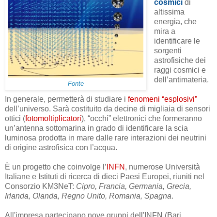
cosmici
di
altissima
energia, che
mira a
identificare le
sorgenti
astrofisiche dei
raggi cosmici e
dell’antimateria.
Fonte
In generale, permetterà di studiare i
fenomeni “esplosivi”
dell’universo. Sarà costituito da decine di migliaia di sensori
ottici (
fotomoltiplicatori
), “occhi” elettronici che formeranno
un’antenna sottomarina in grado di identificare la scia
luminosa prodotta in mare dalle rare interazioni dei neutrini
di origine astrofisica con l’acqua.
È un progetto che coinvolge l’
INFN
, numerose Università
Italiane e Istituti di ricerca di dieci Paesi Europei, riuniti nel
Consorzio KM3NeT:
Cipro, Francia, Germania, Grecia,
Irlanda, Olanda, Regno Unito, Romania, Spagna
.
All'impresa partecipano nove gruppi dell'INFN (Bari,