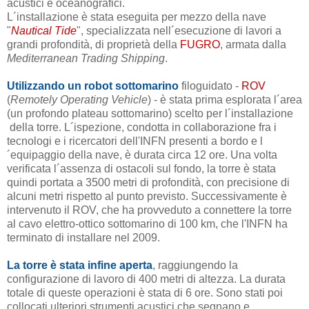
acustici e oceanografici.
L´installazione è stata eseguita per mezzo della nave
"
Nautical Tide
", specializzata nell´esecuzione di lavori a
grandi profondità, di proprietà della
FUGRO
, armata dalla
Mediterranean Trading Shipping
.
Utilizzando un robot sottomarino
filoguidato -
ROV
(
Remotely Operating Vehicle
) - è stata prima esplorata l´area
(un profondo plateau sottomarino) scelto per l´installazione
della torre. L´ispezione, condotta in collaborazione fra i
tecnologi e i ricercatori dell'INFN presenti a bordo e l
´equipaggio della nave, è durata circa 12 ore. Una volta
verificata l´assenza di ostacoli sul fondo, la torre è stata
quindi portata a 3500 metri di profondità, con precisione di
alcuni metri rispetto al punto previsto. Successivamente è
intervenuto il ROV, che ha provveduto a connettere la torre
al cavo elettro-ottico sottomarino di 100 km, che l'INFN ha
terminato di installare nel 2009.
La torre è stata infine aperta
, raggiungendo la
configurazione di lavoro di 400 metri di altezza. La durata
totale di queste operazioni è stata di 6 ore. Sono stati poi
collocati ulteriori strumenti acustici che segnano e