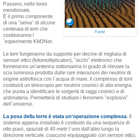
Passero, nello Ionio
meridionale.
È il primo componente
di una "selva" di alcune
centinaia di torri che
Fonte
costituiranno l
´esperimento KM3Net.
Le torri fungeranno da supporto per decine di migliaia di
sensori ottici (fotomoltiplicatori), "occhi" elettronici che
formeranno un'antenna sottomarina in grado di rilevare la
scia luminosa prodotta dalle rare interazioni dei neutrini di
origine astrofisica con l´acqua di mare. Il complesso di torri
costituirà un telescopio per neutrini cosmici di alta energia,
che punta a identificare le sorgenti di raggi cosmici e di
antimateria. Permetterà di studiare i fenomeni "esplosivi"
dell´universo.
La posa della torre è stata un'operazione complessa
. Il
sistema appena installato è costituito da una sequenza di
otto piani, spaziati di 40 metri l´uno dall'altro lungo la
direzione verticale, ciascuno equipaggiato con sensori ottici,