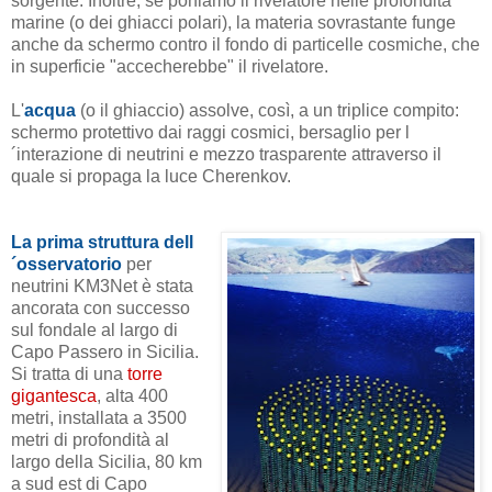
sorgente. Inoltre, se poniamo il rivelatore nelle profondità
marine (o dei ghiacci polari), la materia sovrastante funge
anche da schermo contro il fondo di particelle cosmiche, che
in superficie "accecherebbe" il rivelatore.
L'
acqua
(o il ghiaccio) assolve, così, a un triplice compito:
schermo protettivo dai raggi cosmici, bersaglio per l
´interazione di neutrini e mezzo trasparente attraverso il
quale si propaga la luce Cherenkov.
La prima struttura dell
´osservatorio
per
neutrini KM3Net è stata
ancorata con successo
sul fondale al largo di
Capo Passero in Sicilia.
Si tratta di una
torre
gigantesca
, alta 400
metri, installata a 3500
metri di profondità al
largo della Sicilia, 80 km
a sud est di Capo