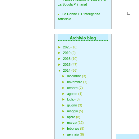
La Scuola Primaria]
Le Donne E L'Intelligenza
Artificiale
Archivio blog
►
2025
(10)
►
2019
(2)
►
2016
(10)
►
2015
(47)
▼
2014
(66)
►
dicembre
(3)
►
novembre
(7)
►
ottobre
(7)
►
agosto
(1)
►
luglio
(3)
►
giugno
(3)
►
maggio
(5)
►
aprile
(8)
►
marzo
(12)
►
febbraio
(9)
▼
gennaio
(8)