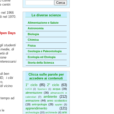
to come
e centri
o nel 1966
Le diverse scienze
li nel 1970.
Alimentazione e Salute
Astronomia
Open Days
Biologia
Chimica
li studenti
Fisica
 medie, di
Geologia e Paleontologia
età di
Ecologia ed Etologia
sione
interessarsi
Storia della Scienza
 di ben
Clicca sulle parole per
D, i cibi
accedere ai contenuti
zo,
1° ciclo
(85)
2° ciclo
(63)
di vicino
acqua
(39)
LUCA
(2)
Spartaco
(1)
alimentazione
(36)
almanacchi e
ambiente
(212)
calendari
(7)
n tempo ad
animazione
(44)
anno scolastico
(19)
antropologia
(28)
applet
(3)
apprendimento
(121)
n le
arte
archeologia
(10)
archimede
(4)