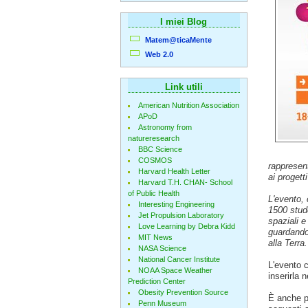
I miei Blog
Matem@ticaMente
Web 2.0
Link utili
American Nutrition Association
APoD
Astronomy from
natureresearch
BBC Science
COSMOS
rappresent
Harvard Health Letter
ai progetti
Harvard T.H. CHAN- School
of Public Health
L'evento, 
Interesting Engineering
1500 stude
Jet Propulsion Laboratory
spaziali e
Love Learning by Debra Kidd
guardando 
MIT News
alla Terra
NASA Science
National Cancer Institute
L'evento 
NOAA Space Weather
inserirla 
Prediction Center
Obesity Prevention Source
È anche 
Penn Museum