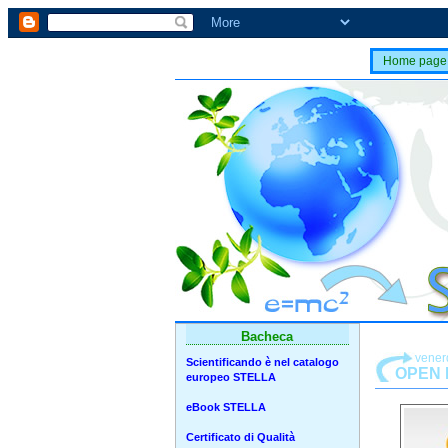
Home page
Bacheca
vener
Scientificando è nel catalogo
OPEN D
europeo STELLA
eBook STELLA
Certificato di Qualità