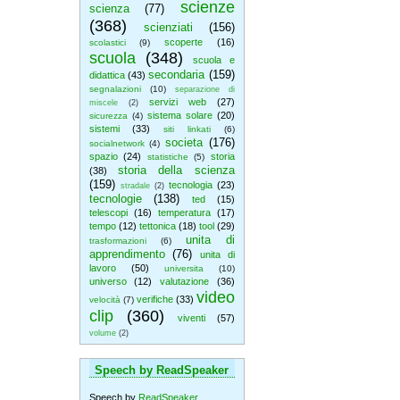
scienze
scienza
(77)
(368)
scienziati
(156)
scoperte
(16)
scolastici
(9)
scuola
(348)
scuola e
secondaria
(159)
didattica
(43)
segnalazioni
(10)
separazione di
servizi web
(27)
miscele
(2)
sistema solare
(20)
sicurezza
(4)
sistemi
(33)
siti linkati
(6)
societa
(176)
socialnetwork
(4)
spazio
(24)
storia
statistiche
(5)
storia della scienza
(38)
(159)
tecnologia
(23)
stradale
(2)
tecnologie
(138)
ted
(15)
telescopi
(16)
temperatura
(17)
tempo
(12)
tettonica
(18)
tool
(29)
unita di
trasformazioni
(6)
apprendimento
(76)
unita di
lavoro
(50)
universita
(10)
universo
(12)
valutazione
(36)
video
verifiche
(33)
velocità
(7)
clip
(360)
viventi
(57)
volume
(2)
Speech by ReadSpeaker
Speech by
ReadSpeaker