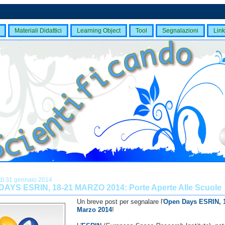
Materiali Didattici
Learning Object
Tool
Segnalazioni
Link
dì 31 gennaio 2014
AYS ESRIN, 18-21 MARZO 2014: Porte Aperte Alle Scuole
Un breve post per segnalare l'
Open Days ESRIN, 1
Marzo 2014
!