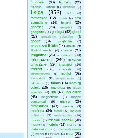
fenomeni
(38)
festivita
(22)
filosofia - articoli
(6)
finanziaria
(1)
fisica
(353)
flickr
(4)
formazione
(12)
foto
fossili
(4)
scientifiche
(16)
fumetti
(25)
genetica
(28)
geogebra
(2)
geologia
(52)
giochi
geografia
(11)
(27)
giornalismo scientifico
(2)
google
(34)
googleplus
(7)
grandezze fisiche
(14)
gravita
(9)
infanzia
(27)
illusioni ottiche
(4)
infografica
(25)
informatica
(10)
informazioni
(246)
iniziative
umanitarie
(29)
interattivi
(10)
internet
(32)
interviste
(4)
invalsi
(26)
intrattenimento
(1)
invenzioni
(3)
irraggiamento
(1)
italiano
(15)
learning
istruzione
(8)
object
(15)
letteratura
(6)
lettori
libri
(43)
libri online
scientifici
(4)
(43)
magnetismo
(3)
mappe
marco
(29)
concettuali
(6)
matematica
(43)
materia
(9)
medicina
(34)
metodo
mendel
(2)
galileiano
(7)
microscopico
(10)
missioni spaziali
(39)
miscele
(3)
modello
(12)
misure
(3)
mostre
(2)
moto dei corpi
(8)
motori di ricerca
nasa
(28)
musei
(8)
musica
(3)
(2)