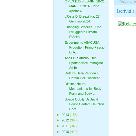
OPEN DAYS ESRIN, 18-21
Post più r
MARZO 2014: Porte
Iscriviti a
Aperte Al...
L'Oste Di Brzezinka, 27
Gennaio 2014
Changing Batteries : Uno
Struggente Filmato
D'Anim...
Esperimento ASACUSA:
Prodotto Il Primo Fascio
Di A...
Anelli Di Saturno: Una
Spettacolare Immagine
Ad In...
Rottura Della Pangea E
Deriva Dei Continenti
Distinct Neural
Mechanisms for Body
Form and Body ...
Space Oddity Di David
Bowie Cantata Da Chris
Hadf...
►
2013
(156)
►
2012
(368)
►
2011
(346)
►
2010
(449)