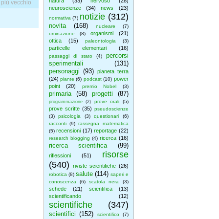
natura
(33)
nervoso
(28)
 più vecchio
neuroscienze
(34)
news
(23)
notizie
(312)
normativa
(7)
novita
(168)
nucleare
(7)
organismi
(21)
ominazione
(8)
ottica
(15)
paleontologia
(3)
particelle elementari
(16)
percorsi
passaggi di stato
(4)
sperimentali
(131)
personaggi
(93)
pianeta terra
(24)
power
piante
(6)
podcast
(10)
point
(20)
premio Nobel
(3)
primaria
(58)
progetti
(87)
prove orali
(5)
programmazione
(2)
prove scritte
(35)
pseudoscienze
(3)
psicologia
(3)
questionari
(6)
racconti
(9)
rassegna matematica
recensioni
(17)
reportage
(22)
(5)
ricerca
(16)
research blogging
(4)
ricerca scientifica
(99)
risorse
riflessioni
(51)
(540)
riviste scientifiche
(26)
salute
(114)
robotica
(8)
saperi e
conoscenza
(6)
scatola nera
(3)
schede
(21)
scientifica
(13)
scientificando
(12)
scientifiche
(347)
scientifici
(152)
scientifico
(7)