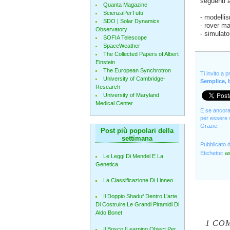
seguenti a
Quanta Magazine
ScienzaPerTutti
- modellis
SDO | Solar Dynamics
- rover m
Observatory
- simulato
SOFIA Telescope
SpaceWeather
The Collected Papers of Albert
Einstein
The European Synchrotron
Ti invito a 
University of Cambridge-
Semplice, b
Research
University of Maryland
Medical Center
E se ancora 
per essere s
Grazie.
Post più popolari della
settimana
Pubblicato 
Etichette:
a
Le Leggi Di Mendel E La
Genetica
La Classificazione Di Linneo
Il Doppio Shaduf Dentro L’arte
Di Costruire Le Grandi Piramidi Di
Aldo Bonet
1 CO
Il Bosco [Learning Object Per