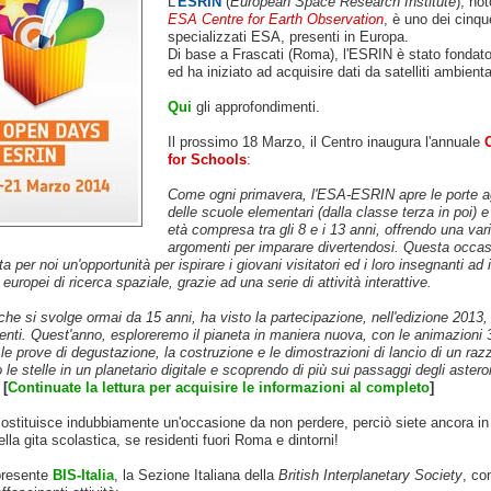
L'
ESRIN
(
European Space Research Institute
), no
ESA Centre for Earth Observation
, è uno dei cinqu
specializzati ESA, presenti in Europa.
Di base a Frascati (Roma), l'ESRIN è stato fondat
ed ha iniziato ad acquisire dati da satelliti ambienta
Qui
gli approfondimenti.
Il prossimo 18 Marzo, il Centro inaugura l'annuale
for Schools
:
Come ogni primavera, l'ESA-ESRIN apre le porte ag
delle scuole elementari (dalla classe terza in poi) e
età compresa tra gli 8 e i 13 anni, offrendo una vari
argomenti per imparare divertendosi. Questa occa
a per noi un'opportunità per ispirare i giovani visitatori ed i loro insegnanti ad 
 europei di ricerca spaziale, grazie ad una serie di attività interattive.
che si svolge ormai da 15 anni, ha visto la partecipazione, nell'edizione 2013,
nti. Quest'anno, esploreremo il pianeta in maniera nuova, con le animazioni 3
 le prove di degustazione, la costruzione e le dimostrazioni di lancio di un raz
le stelle in un planetario digitale e scoprendo di più sui passaggi degli asteroi
.
[
Continuate la lettura per acquisire le informazioni al completo
]
costituisce indubbiamente un'occasione da non perdere, perciò siete ancora i
nella gita scolastica, se residenti fuori Roma e dintorni!
presente
BIS-Italia
, la Sezione Italiana della
British Interplanetary Society
, co