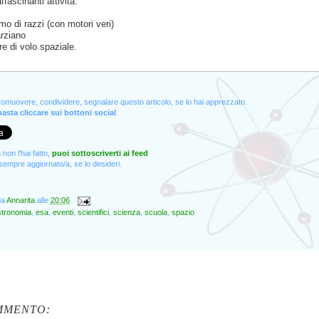
ffascinanti attività:
mo di razzi (con motori veri)
arziano
re di volo spaziale.
promuovere, condividere, segnalare questo articolo, se lo hai apprezzato.
asta cliccare sui bottoni social
.
non l'hai fatto,
puoi sottoscriverti ai feed
empre aggiornato/a, se lo desideri.
da
Annarita
alle
20:06
stronomia
,
esa
,
eventi
,
scientifici
,
scienza
,
scuola
,
spazio
MMENTO: