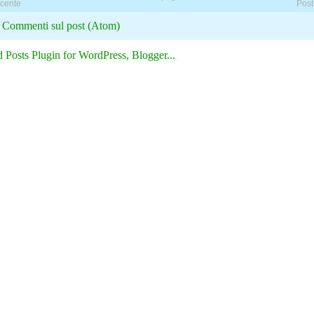
ecente
Post
:
Commenti sul post (Atom)