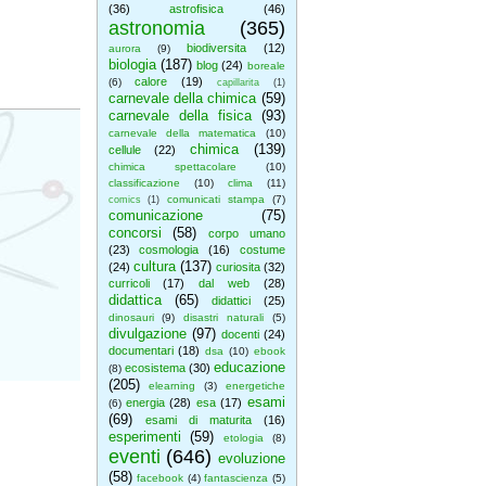
(36)
astrofisica
(46)
astronomia
(365)
biodiversita
(12)
aurora
(9)
biologia
(187)
blog
(24)
boreale
calore
(19)
(6)
capillarita
(1)
carnevale della chimica
(59)
carnevale della fisica
(93)
carnevale della matematica
(10)
chimica
(139)
cellule
(22)
chimica spettacolare
(10)
classificazione
(10)
clima
(11)
comunicati stampa
(7)
comics
(1)
comunicazione
(75)
concorsi
(58)
corpo umano
(23)
cosmologia
(16)
costume
cultura
(137)
(24)
curiosita
(32)
curricoli
(17)
dal web
(28)
didattica
(65)
didattici
(25)
dinosauri
(9)
disastri naturali
(5)
divulgazione
(97)
docenti
(24)
documentari
(18)
dsa
(10)
ebook
educazione
ecosistema
(30)
(8)
(205)
elearning
(3)
energetiche
esami
energia
(28)
esa
(17)
(6)
(69)
esami di maturita
(16)
esperimenti
(59)
etologia
(8)
eventi
(646)
evoluzione
(58)
facebook
(4)
fantascienza
(5)