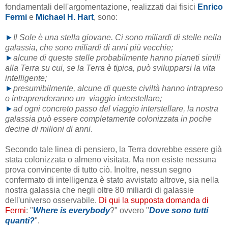
fondamentali dell'argomentazione, realizzati dai fisici
Enrico
Fermi
e
Michael H. Hart
, sono:
►
Il Sole è una stella giovane. Ci sono miliardi di stelle nella
galassia, che sono miliardi di anni più vecchie;
►
alcune di queste stelle probabilmente hanno pianeti simili
alla Terra su cui, se la Terra è tipica, può svilupparsi la vita
intelligente;
►
presumibilmente, alcune di queste civiltà hanno intrapreso
o intraprenderanno un viaggio interstellare;
►
ad ogni concreto passo del viaggio interstellare, la nostra
galassia può essere completamente colonizzata in poche
decine di milioni di anni
.
Secondo tale linea di pensiero, la Terra dovrebbe essere già
stata colonizzata o almeno visitata. Ma non esiste nessuna
prova convincente di tutto ciò. Inoltre, nessun segno
confermato di intelligenza è stato avvistato altrove, sia nella
nostra galassia che negli oltre 80 miliardi di galassie
dell'universo osservabile.
Di qui la supposta domanda di
Fermi
: "
Where is everybody
?" ovvero "
Dove sono tutti
quanti?
".