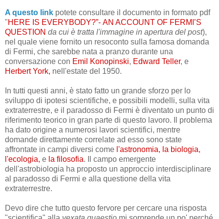
A questo link
potete consultare il documento in formato pdf
"
HERE IS EVERYBODY?”-
AN ACCOUNT OF FERMI’S
QUESTION
da cui è tratta l'immagine in apertura del post
),
nel quale viene fornito un resoconto sulla famosa domanda
di Fermi, che sarebbe nata a pranzo durante una
conversazione
con
Emil Konopinski
,
Edward Teller
, e
Herbert York,
nell'estate del 1950.
In tutti questi anni
, è stato fatto un grande sforzo per lo
sviluppo di ipotesi scientifiche, e possibili modelli, sulla vita
extraterrestre, e il paradosso di Fermi è diventato un punto di
riferimento teorico in gran parte di questo lavoro. Il problema
ha dato origine a numerosi lavori scientifici, mentre
domande direttamente correlate ad esso sono state
affrontate in campi diversi come
l'astronomia, la biologia,
l'ecologia,
e
la filosofia
. Il campo emergente
dell'astrobiologia ha proposto un approccio interdisciplinare
al paradosso di Fermi e alla questione della vita
extraterrestre.
Devo dire che tutto questo fervore per cercare una risposta
"scientifica" alla
vexata quaestio
mi sorprende un po' perché