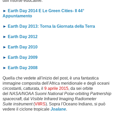
utili risorse educative:
►
Earth Day 2014 E Le Green Cities- Il 44°
Appuntamento
►
Earth Day 2013: Torna la Giornata della Terra
►
Earth Day 2012
►
Earth Day 2010
►
Earth Day 2009
►
Earth Day 2008
Quella che vedete all'inizio del post, è una fantastica
immagine composita dell'Africa meridionale e degli oceani
circostanti, catturata,
il
9 aprile 2015
,
da sei orbite
del
NASA/NOAA Suomi National Polar-orbiting Partnership
spacecraft
, dal
Visible Infrared Imaging Radiometer
Suite
instrument
(
VIIRS
). S
opra l'Oceano Indiano, si può
vedere i
l ciclone tropicale
Joalane
.