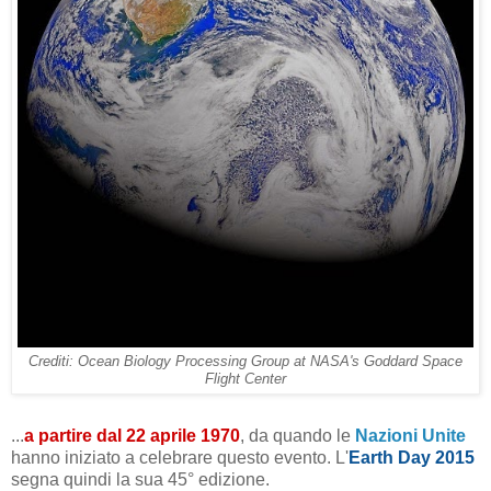
Crediti: Ocean Biology Processing Group at NASA's Goddard Space
Flight Center
...
a partire dal 22 aprile 1970
, da quando le
Nazioni Unite
hanno iniziato a celebrare questo evento. L'
Earth Day 2015
segna quindi la sua 45° edizione.