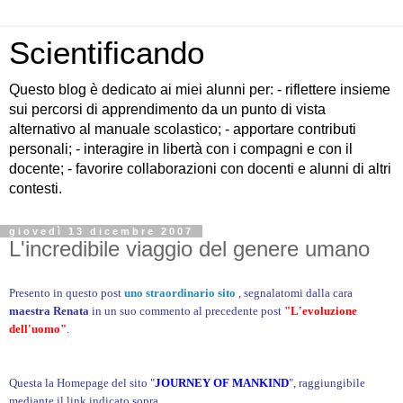
Scientificando
Questo blog è dedicato ai miei alunni per: - riflettere insieme
sui percorsi di apprendimento da un punto di vista
alternativo al manuale scolastico; - apportare contributi
personali; - interagire in libertà con i compagni e con il
docente; - favorire collaborazioni con docenti e alunni di altri
contesti.
giovedì 13 dicembre 2007
L'incredibile viaggio del genere umano
Presento in questo post
uno straordinario sito
, segnalatomi dalla cara
maestra Renata
in un suo commento al precedente post
"L'evoluzione
dell'uomo"
.
Questa la Homepage del sito "
JOURNEY OF MANKIND
", raggiungibile
mediante il link indicato sopra.