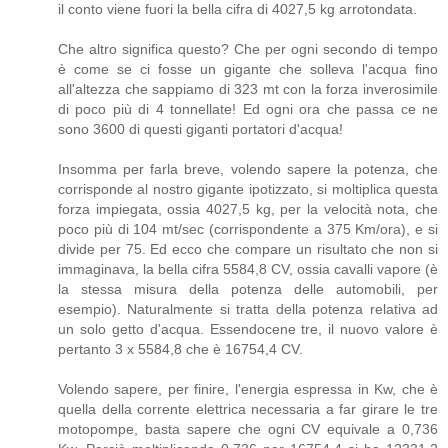
il conto viene fuori la bella cifra di 4027,5 kg arrotondata.
Che altro significa questo? Che per ogni secondo di tempo
è come se ci fosse un gigante che solleva l'acqua fino
all'altezza che sappiamo di 323 mt con la forza inverosimile
di poco più di 4 tonnellate! Ed ogni ora che passa ce ne
sono 3600 di questi giganti portatori d'acqua!
Insomma per farla breve, volendo sapere la potenza, che
corrisponde al nostro gigante ipotizzato, si moltiplica questa
forza impiegata, ossia 4027,5 kg, per la velocità nota, che
poco più di 104 mt/sec (corrispondente a 375 Km/ora), e si
divide per 75. Ed ecco che compare un risultato che non si
immaginava, la bella cifra 5584,8 CV, ossia cavalli vapore (è
la stessa misura della potenza delle automobili, per
esempio). Naturalmente si tratta della potenza relativa ad
un solo getto d'acqua. Essendocene tre, il nuovo valore è
pertanto 3 x 5584,8 che è 16754,4 CV.
Volendo sapere, per finire, l'energia espressa in Kw, che è
quella della corrente elettrica necessaria a far girare le tre
motopompe, basta sapere che ogni CV equivale a 0,736