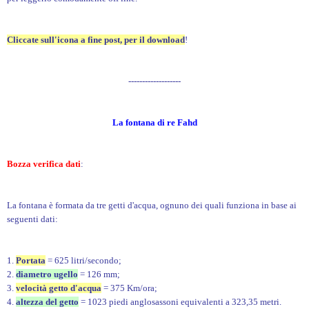
Cliccate sull'icona a fine post, per il download
!
-------------------
La fontana di re Fahd
Bozza verifica dati
:
La fontana è formata da tre getti d'acqua, ognuno dei quali funziona in base ai
seguenti dati:
1.
Portata
= 625 litri/secondo;
2.
diametro ugello
= 126 mm;
3.
velocità getto d'acqua
= 375 Km/ora;
4.
altezza del getto
= 1023 piedi anglosassoni equivalenti a 323,35 metri.