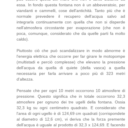
essa. In fondo questa fontana non è un abbeveratoio, per
viandanti e cammelli, cose dell'antichità. Tanto più che è
normale prevedere il recupero dell'acqua salvo ad
integrarla continuamente con quella che non si disperde
nell'atmosfera circostante per evaporazione (che non è
poca, comunque, considerato che da quelle parti fa molto
caldo).
Piuttosto ciò che può scandalizzare in modo abnorme è
l'energia elettrica che occorre per far girare le motopompe
(multistadi e perciò complesse) che elevano la pressione
dell'acqua da quella di quiete (della vasca) a quella
necessaria per farla arrivare a poco più di 323 metri
d'altezza.
Pensate che per ogni 10 metri occorrono 10 atmosfere di
pressione. Questo significa che in totale occorrono 32,3
atmosfere per ognuno dei tre ugelli della fontana. Ossia
32,3 kg su ogni centimetro quadrato. E considerato che
l'area di ogni ugello è di 124,69 cm quadrati (corrispondete
al diametro di 12,6 cm), vi deriva che la forza premente
dell'acqua è uguale al prodotto di 32,3 x 124,69. E facendo