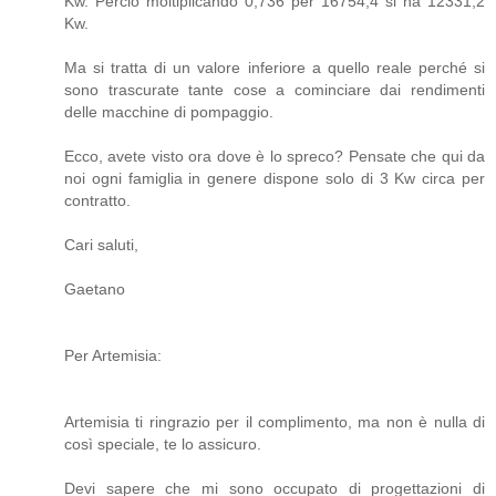
Kw. Perciò moltiplicando 0,736 per 16754,4 si ha 12331,2
Kw.
Ma si tratta di un valore inferiore a quello reale perché si
sono trascurate tante cose a cominciare dai rendimenti
delle macchine di pompaggio.
Ecco, avete visto ora dove è lo spreco? Pensate che qui da
noi ogni famiglia in genere dispone solo di 3 Kw circa per
contratto.
Cari saluti,
Gaetano
Per Artemisia:
Artemisia ti ringrazio per il complimento, ma non è nulla di
così speciale, te lo assicuro.
Devi sapere che mi sono occupato di progettazioni di