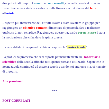
due principali gruppi: i
metalli
e i
non metalli
, che nella tavola si trovano
rispettivamente a sinistra e a destra della linea a gradini che va dal
boro
all'
astato
.
L'aspetto più interessante dell'attività svolta è stato lavorare in gruppo per
raggiungere un
obiettivo
comune
: dimostrare di potercela fare a realizzare
qualcosa di non semplice. Raggiungere questo traguardo
per noi stesse
è stata
la motivazione che ci ha dato la spinta giusta.
E che soddisfazione quando abbiamo esposto la "
nostra tavola
".
La prof. ci ha promesso che sarà esposta permanentemente nel
laboratorio
scientifico
della scuola affinché tutti quanti possano utilizzarla. Sapere che la
nostra tavola continuerà ad essere a scuola quando noi andremo via, ci riempie
di orgoglio.
Alla prossima!
***
POST CORRELATI