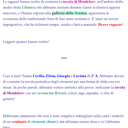
Le ragazze hanno scelto di costruire la
tavola di Mendeleev
, nell'ambito dello
studio della
Chimica
che abbiamo iniziato durante l'anno scolastico appena
trascorso, e l'hanno esposta alla
galleria della Scienza
, approntata in
occasione della tradizionale festa di fine anno scolastico. E' stato un lavoro
impegnativo, che ha richiesto tempo, studio e fatica manuale.
Brave ragazze!
Leggete quanto hanno scritto!
***
Ciao a tutti! Siamo
Cecilia, Elena, Giorgia
e
Lavinia
di
2° A
. Abbiamo deciso
di costruire la tavola periodica degli elementi per una forma di sfida con noi
stesse. In poche parole, abbiamo voluto metterci alla prova: realizzare la
tavola
di Mendeleev
con un
cartoncino Bristol
, colori, riga, squadra...e olio di
gomito!
Dobbiamo ammettere che non è stato semplice imbrigliare sulla carta i simboli
di
un
centinaio
di
elementi chimici
, ma abbiamo tenuto duro e ce l'abbiamo
fatta.