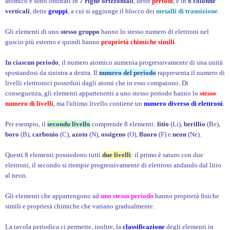
atomico e sono ordinati in
7 righe orizzontali
, dette
periodi
, e in
8 colonne
verticali
, dette
gruppi
, a cui si aggiunge il blocco dei
metalli di transizione
.
Gli elementi di uno
stesso gruppo
hanno lo stesso numero di elettroni nel
guscio più esterno e quindi hanno
proprietà chimiche simili
.
In ciascun periodo
, il numero atomico aumenta progressivamente di una unità
spostandosi da sinistra a destra. Il
numero del periodo
rappresenta il numero di
livelli elettronici posseduti dagli atomi che in esso compaiono. Di
conseguenza, gli elementi appartenenti a uno stesso periodo hanno lo
stesso
numero di livelli
, ma l'ultimo livello contiene un
numero diverso di elettroni
.
Per esempio, il
secondo livello
comprende 8 elementi:
litio
(Li),
berillio
(Be),
boro
(B),
carbonio
(C),
azoto
(N),
ossigeno
(O),
fluoro
(F) e
neon
(Ne).
Questi 8 elementi possiedono tutti
due livelli
: il primo è saturo con due
elettroni, il secondo si riempie progressivamente di elettroni andando dal litio
al neon.
Gli elementi che appartengono ad
uno stesso periodo
hanno proprietà fisiche
simili e proprietà chimiche che variano gradualmente.
La tavola periodica ci permette, inoltre, la
classificazione
degli elementi in