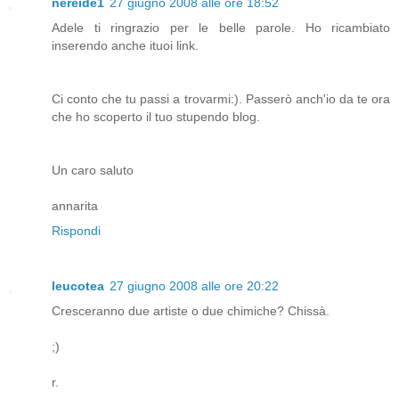
nereide1
27 giugno 2008 alle ore 18:52
Adele ti ringrazio per le belle parole. Ho ricambiato
inserendo anche ituoi link.
Ci conto che tu passi a trovarmi:). Passerò anch'io da te ora
che ho scoperto il tuo stupendo blog.
Un caro saluto
annarita
Rispondi
leucotea
27 giugno 2008 alle ore 20:22
Cresceranno due artiste o due chimiche? Chissà.
;)
r.