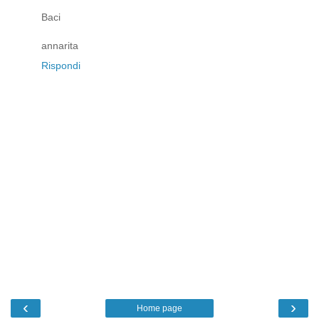
Baci
annarita
Rispondi
‹
›
Home page