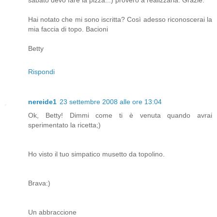
sabato devo fare la pizza...) proverò a realizzarla. Grazie.
Hai notato che mi sono iscritta? Così adesso riconoscerai la
mia faccia di topo. Bacioni
Betty
Rispondi
nereide1
23 settembre 2008 alle ore 13:04
Ok, Betty! Dimmi come ti è venuta quando avrai
sperimentato la ricetta;)
Ho visto il tuo simpatico musetto da topolino.
Brava:)
Un abbraccione