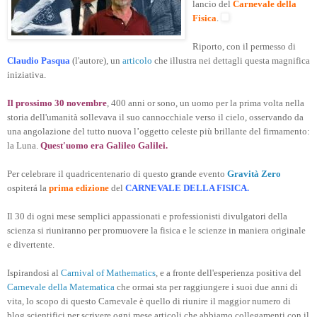
lancio del
Carnevale della
Fisica
.
Riporto, con il permesso di
Claudio Pasqua
(l'autore), un
articolo
che illustra nei dettagli questa magnifica
iniziativa.
Il prossimo 30 novembre
, 400 anni or sono, un uomo per la prima volta nella
storia dell'umanità sollevava il suo cannocchiale verso il cielo, osservando da
una angolazione del tutto nuova l’oggetto celeste più brillante del firmamento:
la Luna.
Quest'uomo era Galileo Galilei.
Per celebrare il quadricentenario di questo grande evento
Gravità Zero
ospiterá la
prima edizione
del
CARNEVALE DELLA FISICA.
Il 30 di ogni mese semplici appassionati e professionisti divulgatori della
scienza si riuniranno per promuovere la fisica e le scienze in maniera originale
e divertente.
Ispirandosi al
Carnival of Mathematics
, e a fronte dell'esperienza positiva del
Carnevale della Matematica
che ormai sta per raggiungere i suoi due anni di
vita, lo scopo di questo Carnevale è quello di riunire il maggior numero di
blog scientifici per scrivere ogni mese articoli che abbiamo collegamenti con il