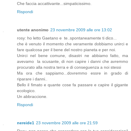
Che faccia accattivante...simpaticissimo.
Rispondi
utente anonimo
23 novembre 2009 alle ore 13:02
rosy: ho letto Gaetano e te..spontaneamente ti dico...
che è venuto il momento che veramente dobbiamo unirci e
fare qualcosa per il bene del nostro pianeta e per noi.
Unirci nel bene comune, disastri ne abbiamo fatto, ma
avevamo la scusante, di non capire i danni che avremmo
procurato alla nostra terra e di conseguenza a noi stessi
Ma ora che sappiamo...dovremmo essre in grado di
riparare i danni..
Bello il fimato e quante cose fa passare e capire il gigante
ecologico.
Un abbraccione.
Rispondi
nereide1
23 novembre 2009 alle ore 21:59
Rosy, non posso che concordare con le tue considerazioni!