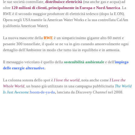
le sue società controllate,
distribuisce elettricità
(ma anche gas e acqua) ad
oltre
120 milioni di clienti, principalmente in Europa e Nord America
. La
RWE è il secondo maggior produttore di elettricità tedesco (dopo la E.ON).
Opera negli USA tramite la American Water Works e la sua controllata CalAm
(california American Water).
La nuova mascotte della
RWE
è un simpaticissimo gigante alto 60 metri e
pesante 300 tonnellate, il quale se ne va in giro curando amorevolmente ogni
dettaglio dell'Ambiente in modo che tutto sia in equilibrio e in armonia.
Il messaggio veicolato è quello della
sostenibilità ambientale
e dell'
impiego
delle energie alternative.
La colonna sonora dello spot è
I love the world
, nota anche come
I Love the
Whole World
, un brano già utilizzato in una campagna pubblicitaria
The World
,
Is Just Awesome
:
boom-de-ya-da
lanciata da
Discovery Channel
nel 2008
.