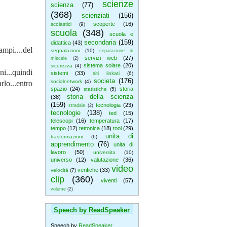
scienze
scienza
(77)
(368)
scienziati
(156)
scoperte
(16)
scolastici
(9)
scuola
(348)
scuola e
secondaria
(159)
didattica
(43)
ampi....del
segnalazioni
(10)
separazione di
servizi web
(27)
miscele
(2)
sistema solare
(20)
sicurezza
(4)
ni...quindi
sistemi
(33)
siti linkati
(6)
societa
(176)
socialnetwork
(4)
lo...entro
spazio
(24)
storia
statistiche
(5)
storia della scienza
(38)
(159)
tecnologia
(23)
stradale
(2)
tecnologie
(138)
ted
(15)
telescopi
(16)
temperatura
(17)
tempo
(12)
tettonica
(18)
tool
(29)
unita di
trasformazioni
(6)
apprendimento
(76)
unita di
lavoro
(50)
universita
(10)
universo
(12)
valutazione
(36)
video
verifiche
(33)
velocità
(7)
clip
(360)
viventi
(57)
volume
(2)
Speech by ReadSpeaker
Speech by
ReadSpeaker