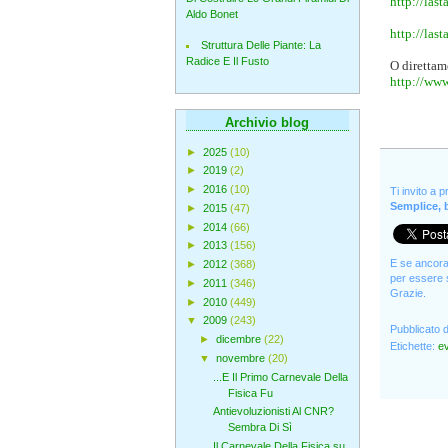
http://las
Aldo Bonet
http://las
Struttura Delle Piante: La
Radice E Il Fusto
O direttam
http://www
Archivio blog
►
2025
(10)
►
2019
(2)
►
2016
(10)
Ti invito a 
Semplice, b
►
2015
(47)
►
2014
(66)
►
2013
(156)
E se ancora 
►
2012
(368)
per essere s
►
2011
(346)
Grazie.
►
2010
(449)
▼
2009
(243)
Pubblicato 
►
dicembre
(22)
Etichette:
ev
▼
novembre
(20)
...E Il Primo Carnevale Della
Fisica Fu
Antievoluzionisti Al CNR?
Sembra Di Sì
Il Carnevale Della Fisica su