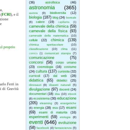
(36)
astrofisica
(46)
astronomia
(365)
a,
biodiversita
(12)
aurora
(9)
 (
FCRI
), e il
biologia
(187)
blog
(24)
boreale
azione
calore
(19)
(6)
capillarita
(1)
 e
carnevale della chimica
(59)
carnevale della fisica
(93)
carnevale della matematica
(10)
chimica
(139)
cellule
(22)
chimica spettacolare
(10)
ul proprio
classificazione
(10)
clima
(11)
comunicati stampa
(7)
comics
(1)
comunicazione
(75)
concorsi
(58)
corpo umano
(23)
cosmologia
(16)
costume
cultura
(137)
(24)
curiosita
(32)
curricoli
(17)
dal web
(28)
didattica
(65)
didattici
(25)
lo Ferri in
dinosauri
(9)
disastri naturali
(5)
i di Gravità
divulgazione
(97)
docenti
(24)
documentari
(18)
dsa
(10)
ebook
educazione
ecosistema
(30)
(8)
(205)
elearning
(3)
energetiche
esami
energia
(28)
esa
(17)
(6)
(69)
esami di maturita
(16)
esperimenti
(59)
etologia
(8)
eventi
(646)
evoluzione
(58)
facebook
(4)
fantascienza
(5)