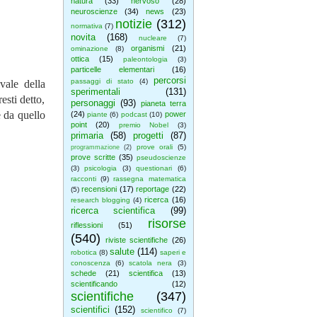
natura
(33)
nervoso
(28)
neuroscienze
(34)
news
(23)
notizie
(312)
normativa
(7)
novita
(168)
nucleare
(7)
organismi
(21)
ominazione
(8)
ottica
(15)
paleontologia
(3)
particelle elementari
(16)
percorsi
passaggi di stato
(4)
vale della
sperimentali
(131)
esti detto,
personaggi
(93)
pianeta terra
 da quello
(24)
power
piante
(6)
podcast
(10)
point
(20)
premio Nobel
(3)
primaria
(58)
progetti
(87)
prove orali
(5)
programmazione
(2)
prove scritte
(35)
pseudoscienze
(3)
psicologia
(3)
questionari
(6)
racconti
(9)
rassegna matematica
recensioni
(17)
reportage
(22)
(5)
ricerca
(16)
research blogging
(4)
ricerca scientifica
(99)
risorse
riflessioni
(51)
(540)
riviste scientifiche
(26)
salute
(114)
robotica
(8)
saperi e
conoscenza
(6)
scatola nera
(3)
schede
(21)
scientifica
(13)
scientificando
(12)
scientifiche
(347)
scientifici
(152)
scientifico
(7)