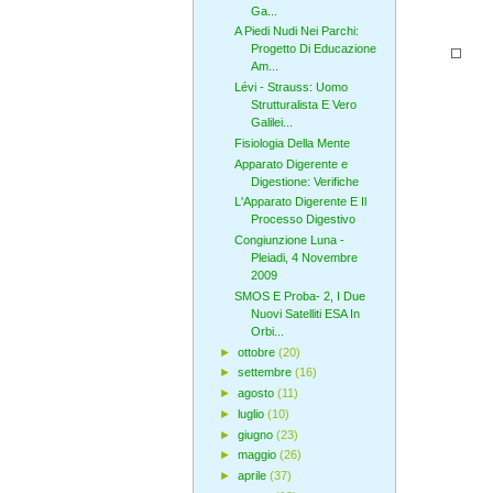
Ga...
A Piedi Nudi Nei Parchi:
Progetto Di Educazione
Am...
Lévi - Strauss: Uomo
Strutturalista E Vero
Galilei...
Fisiologia Della Mente
Apparato Digerente e
Digestione: Verifiche
L'Apparato Digerente E Il
Processo Digestivo
Congiunzione Luna -
Pleiadi, 4 Novembre
2009
SMOS E Proba- 2, I Due
Nuovi Satelliti ESA In
Orbi...
►
ottobre
(20)
►
settembre
(16)
►
agosto
(11)
►
luglio
(10)
►
giugno
(23)
►
maggio
(26)
►
aprile
(37)