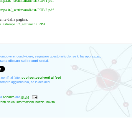
tampa.it/_settimanali/tst/PDF/1.pdf
tampa.it/_settimanali/tst/PDF/2.pdf
ente dalla pagina:
.lastampa.it/_settimanali/tSt
promuovere, condividere, segnalare questo articolo, se lo hai apprezzato.
asta cliccare sui bottoni social
.
non l'hai fatto,
puoi sottoscriverti ai feed
empre aggiornato/a, se lo desideri.
da
Annarita
alle
01:33
enti
,
fisica
,
informazioni
,
notizie
,
novita