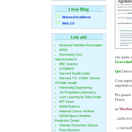
I miei Blog
Matem@ticaMente
Web 2.0
Link utili
American Nutrition Association
APoD
Astronomy from
che parla, t
natureresearch
Gravedad
BBC Science
COSMOS
Qui
l'arti
Harvard Health Letter
Harvard T.H. CHAN- School
Cosa aspet
of Public Health
aspettate 
Interesting Engineering
Jet Propulsion Laboratory
Per quanti 
Love Learning by Debra Kidd
Fisica:
MIT News
NASA Science
su
Moebiu
National Cancer Institute
NOAA Space Weather
...sulla rivi
Prediction Center
Obesity Prevention Source
...e sul n
Penn Museum