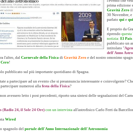
l'evento che ved
prima edizione 
Gravità Zero
il
30 Novembre, e 
parlato
qui
e
qu
E proprio da Gra
riprendo
questa 
notizia
:
El País
pubblicato un ar
intitolato "
Agen
dell'Anno Astr
ra l'altro, dal
Carnevale della Fisica
di
Gravità Zero
e del nostro omonimo spagn
 Cero
!
colo pubblicato sul più importante quotidiano di Spagna.
tate a partecipare ad un evento che si preannuncia interessante e coinvolgente? Ch
a partecipare numerosi alla
festa della Fisica
?
non avessero letto i post precedenti, riporto una sintesi delle segnalazioni del Carn
s
(
Radio 24, il Sole 24 Ore)
con un intervista
all'astrofisico Carlo Ferri da Barcello
sta
Wired
odo spagnolo del
portale dell'Anno Internazionale dell'Astronomia