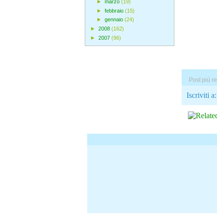
►
marzo
(19)
►
febbraio
(15)
►
gennaio
(24)
►
2008
(162)
►
2007
(96)
Post più r
Iscriviti a