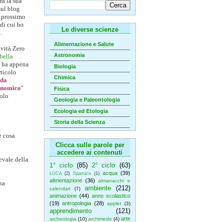
rà la sua
sul blog
 prossimo
di cui ho
Le diverse scienze
i
.
Alimentazione e Salute
vità Zero
Astronomia
bella
ha appena
Biologia
ticolo
Chimica
da
onomico
"
Fisica
olo
Geologia e Paleontologia
Ecologia ed Etologia
Storia della Scienza
e cosa
Clicca sulle parole per
accedere ai contenuti
evale della
1° ciclo
(85)
2° ciclo
(63)
acqua
(39)
LUCA
(2)
Spartaco
(1)
alimentazione
(36)
almanacchi e
na
ambiente
(212)
calendari
(7)
animazione
(44)
anno scolastico
(19)
antropologia
(28)
applet
(3)
apprendimento
(121)
arte
archeologia
(10)
archimede
(4)