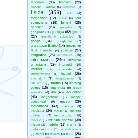
fenomeni
(38)
festivita
(22)
filosofia - articoli
(6)
finanziaria
(1)
fisica
(353)
flickr
(4)
formazione
(12)
foto
fossili
(4)
scientifiche
(16)
fumetti
(25)
genetica
(28)
geogebra
(2)
geologia
(52)
giochi
geografia
(11)
(27)
giornalismo scientifico
(2)
google
(34)
googleplus
(7)
grandezze fisiche
(14)
gravita
(9)
infanzia
(27)
illusioni ottiche
(4)
infografica
(25)
informatica
(10)
informazioni
(246)
iniziative
umanitarie
(29)
interattivi
(10)
internet
(32)
interviste
(4)
invalsi
(26)
intrattenimento
(1)
invenzioni
(3)
irraggiamento
(1)
italiano
(15)
learning
istruzione
(8)
object
(15)
letteratura
(6)
lettori
libri
(43)
libri online
scientifici
(4)
(43)
magnetismo
(3)
mappe
marco
(29)
concettuali
(6)
matematica
(43)
materia
(9)
medicina
(34)
metodo
mendel
(2)
galileiano
(7)
microscopico
(10)
missioni spaziali
(39)
miscele
(3)
modello
(12)
misure
(3)
mostre
(2)
moto dei corpi
(8)
motori di ricerca
nasa
(28)
musei
(8)
musica
(3)
(2)