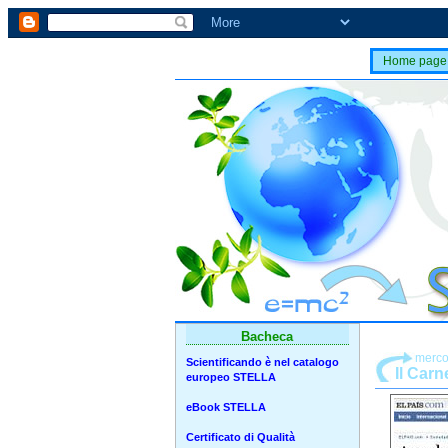
Home page
Bacheca
merco
Scientificando è nel catalogo
Il Carn
europeo STELLA
eBook STELLA
Certificato di Qualità