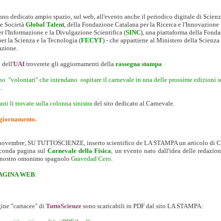
nno dedicato ampio spazio, sul web, all'evento anche il periodico digitale di Scienz
e Società
Global Talent
, della Fondazione Catalana per la Ricerca e l'Innovazione
r l'Informazione e la Divulgazione Scientifica (
SINC
), una piattaforma della Fond
er la Scienza e la Tecnologia (
FECYT
) - che appartiene al Ministero della Scienza
azione.
 dell'
UAI
troverete gli aggiornamenti della
rassegna stampa
no "volontari" che intendano ospitare il carnevale in una delle prossime edizioni s
.
nti li trovate
sulla colonna sinistra
del sito dedicato al Carnevale.
giornamento.
ovembre, SU TUTTOSCIENZE, inserto scientifico de LA STAMPA un articolo di Car
econda pagina sul
Carnevale della Fisica
, un evento nato dall'idea delle redazion
l nostro omonimo spagnolo
Gravedad Cero
.
PAGINA WEB
.
ine "cartacee" di
TuttoScienze
sono scaricabili in PDF dal sito LA STAMPA: