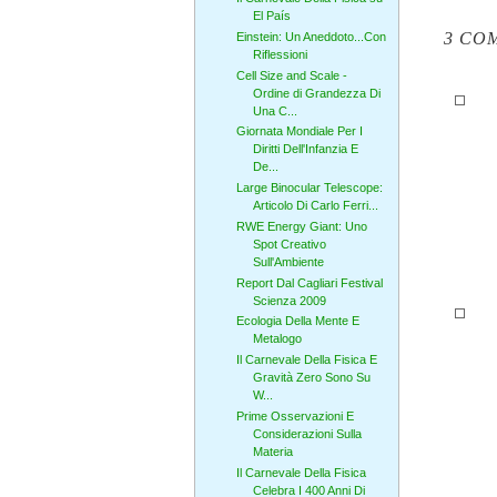
El País
3 CO
Einstein: Un Aneddoto...Con
Riflessioni
Cell Size and Scale -
Ordine di Grandezza Di
Una C...
Giornata Mondiale Per I
Diritti Dell'Infanzia E
De...
Large Binocular Telescope:
Articolo Di Carlo Ferri...
RWE Energy Giant: Uno
Spot Creativo
Sull'Ambiente
Report Dal Cagliari Festival
Scienza 2009
Ecologia Della Mente E
Metalogo
Il Carnevale Della Fisica E
Gravità Zero Sono Su
W...
Prime Osservazioni E
Considerazioni Sulla
Materia
Il Carnevale Della Fisica
Celebra I 400 Anni Di