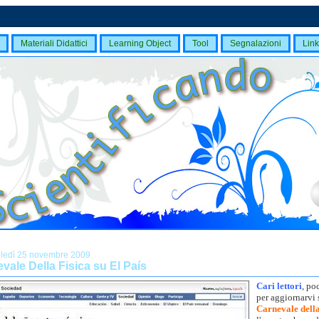
Materiali Didattici
Learning Object
Tool
Segnalazioni
Link
ledì 25 novembre 2009
evale Della Fisica su El País
Cari lettori
, po
per aggiornarvi 
Carnevale della