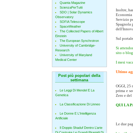
Quanta Magazine
ScienzaPerTutti
Inoltre, ha
SDO | Solar Dynamics
Economia 
Observatory
Servizio pe
SOFIA Telescope
Spagnola p
SpaceWeather
dell'Innov
The Collected Papers of Albert
Einstein
Sul portale
The European Synchrotron
University of Cambridge-
Si attendo
Research
sito o blog
University of Maryland
Medical Center
I mesi vaca
Ultimo ag
Post più popolari della
settimana
OGGI, 25 n
Le Leggi Di Mendel E La
prima e s
Genetica
Zero e de
La Classificazione Di Linneo
QUI LA 
Le Donne E L'Intelligenza
Artificiale
Le due pag
Il Doppio Shaduf Dentro L’arte
Di Costruire Le Grandi Piramidi Di