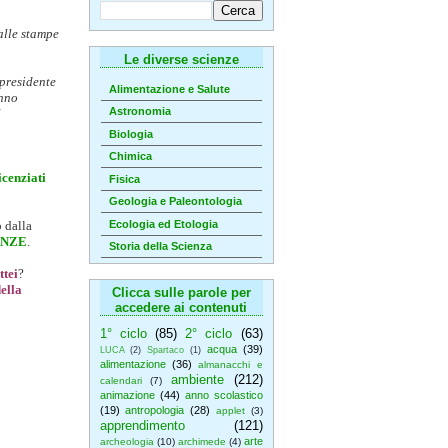
alle stampe
Le diverse scienze
epresidente
Alimentazione e Salute
anno
Astronomia
Biologia
Chimica
icenziati
Fisica
Geologia e Paleontologia
Ecologia ed Etologia
 dalla
IENZE
.
Storia della Scienza
tei
?
ella
Clicca sulle parole per
accedere ai contenuti
1° ciclo
(85)
2° ciclo
(63)
acqua
(39)
LUCA
(2)
Spartaco
(1)
alimentazione
(36)
almanacchi e
ambiente
(212)
calendari
(7)
animazione
(44)
anno scolastico
(19)
antropologia
(28)
applet
(3)
apprendimento
(121)
arte
archeologia
(10)
archimede
(4)