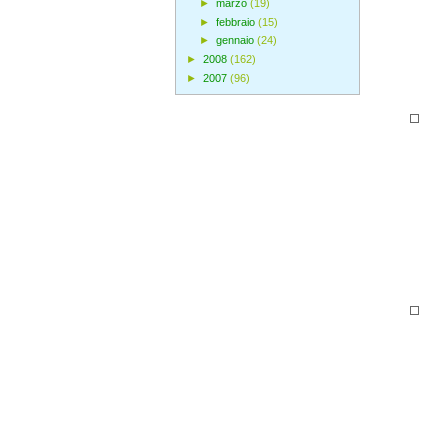
►
marzo
(19)
►
febbraio
(15)
►
gennaio
(24)
►
2008
(162)
►
2007
(96)