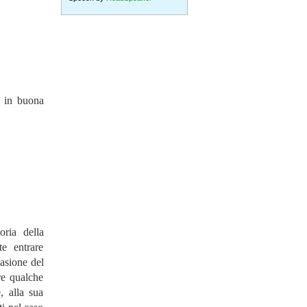
a in buona
oria della
e entrare
casione del
re qualche
, alla sua