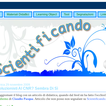
Materiali Didattici
Learning Object
Tool
Segnalazioni
Link
ica 29 novembre 2009
oluzionisti Al CNR? Sembra Di Sì
ggiornare il blog con un articolo di didattica, quando dal feed mi ha fatto l'occhio
odierno
di
Claudio Pasqua
. Articolo che non posso non segnalare su
Scientificando