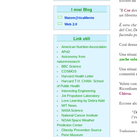
Eccolo da
I miei Blog
"Il
Cnr
dov
un librett
Matem@ticaMente
Web 2.0
È vero che
del Cnr, D
facendo pe
Link utili
Così denun
American Nutrition Association
APoD
Una situaz
Astronomy from
anche solo
natureresearch
BBC Science
Una situaz
COSMOS
comunità s
Harvard Health Letter
Harvard T.H. CHAN- School
Volete con
of Public Health
Ricordiamo
Interesting Engineering
Chiesa.
Jet Propulsion Laboratory
Love Learning by Debra Kidd
Eccone al
MIT News
NASA Science
“Da
National Cancer Institute
l’e
NOAA Space Weather
sci
Prediction Center
Obesity Prevention Source
Traduzione d
Penn Museum