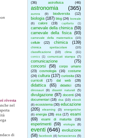
(36)
astrofisica
(46)
astronomia
(365)
biodiversita
(12)
aurora
(9)
non
biologia
(187)
blog
(24)
boreale
calore
(19)
(6)
capillarita
(1)
carnevale della chimica
(59)
carnevale della fisica
(93)
carnevale della matematica
(10)
chimica
(139)
cellule
(22)
chimica spettacolare
(10)
classificazione
(10)
clima
(11)
comunicati stampa
(7)
comics
(1)
comunicazione
(75)
concorsi
(58)
corpo umano
(23)
cosmologia
(16)
costume
cultura
(137)
(24)
curiosita
(32)
curricoli
(17)
dal web
(28)
didattica
(65)
didattici
(25)
dinosauri
(9)
disastri naturali
(5)
divulgazione
(97)
docenti
(24)
documentari
(18)
ei rivesta
dsa
(10)
ebook
educazione
ecosistema
(30)
anche nel
(8)
(205)
aperta
elearning
(3)
energetiche
esami
energia
(28)
esa
(17)
ità
(6)
(69)
esami di maturita
(16)
nega
esperimenti
(59)
etologia
(8)
eventi
(646)
evoluzione
indaco di
(58)
facebook
(4)
fantascienza
(5)