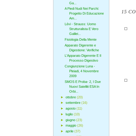
Ga...
A Piedi Nudi Nei Parchi:
15 C
Progetto Di Educazione
Am...
Lévi - Strauss: Uomo
Strutturalista E Vero
Galilei...
Fisiologia Della Mente
Apparato Digerente e
Digestione: Verifiche
L'Apparato Digerente E Il
Processo Digestivo
Congiunzione Luna -
Pleiadi, 4 Novembre
2009
SMOS E Proba- 2, I Due
Nuovi Satelliti ESA In
Orbi...
►
ottobre
(20)
►
settembre
(16)
►
agosto
(11)
►
luglio
(10)
►
giugno
(23)
►
maggio
(26)
►
aprile
(37)