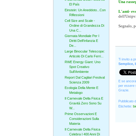
Una rasse
El País
Einstein: Un Aneddoto...Con
L'anti- ev
Riflessioni
dell'Unipv
Cell Size and Scale -
Ordine di Grandezza Di
Segnalo, p
Una C...
Giornata Mondiale Per I
Diritti Dell'Infanzia E
De...
Large Binocular Telescope:
Articolo Di Carlo Ferri...
Ti invito a 
RWE Energy Giant: Uno
Semplice, b
Spot Creativo
Sull'Ambiente
Report Dal Cagliari Festival
E se ancora 
Scienza 2009
per essere s
Ecologia Della Mente E
Grazie.
Metalogo
Il Carnevale Della Fisica E
Pubblicato 
Gravità Zero Sono Su
Etichette:
bi
W...
Prime Osservazioni E
Considerazioni Sulla
Materia
Il Carnevale Della Fisica
Celebra I 400 Anni Di