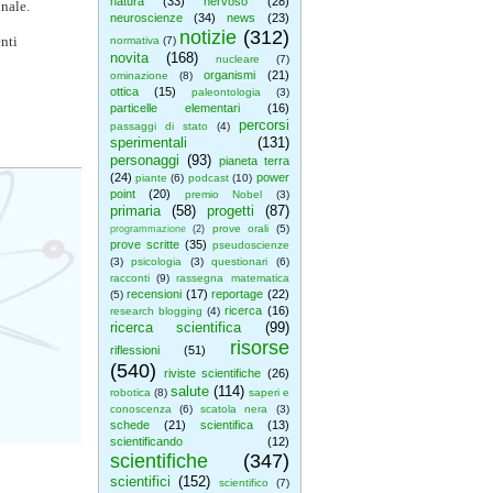
natura
(33)
nervoso
(28)
nale.
neuroscienze
(34)
news
(23)
notizie
(312)
nti
normativa
(7)
novita
(168)
nucleare
(7)
organismi
(21)
ominazione
(8)
ottica
(15)
paleontologia
(3)
particelle elementari
(16)
percorsi
passaggi di stato
(4)
sperimentali
(131)
personaggi
(93)
pianeta terra
(24)
power
piante
(6)
podcast
(10)
point
(20)
premio Nobel
(3)
primaria
(58)
progetti
(87)
prove orali
(5)
programmazione
(2)
prove scritte
(35)
pseudoscienze
(3)
psicologia
(3)
questionari
(6)
racconti
(9)
rassegna matematica
recensioni
(17)
reportage
(22)
(5)
ricerca
(16)
research blogging
(4)
ricerca scientifica
(99)
risorse
riflessioni
(51)
(540)
riviste scientifiche
(26)
salute
(114)
robotica
(8)
saperi e
conoscenza
(6)
scatola nera
(3)
schede
(21)
scientifica
(13)
scientificando
(12)
scientifiche
(347)
scientifici
(152)
scientifico
(7)