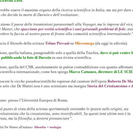
Gravità Zero
.
rebbe essere il massimo organo della ricerca scientifica in Italia, ma sta per dare 
o che decide la morte di Darwin e dell’evoluzione.
 siamo il paese delle trasmissioni paranormali alla Voyager, ma le imprese del vic
e Mattei, che
spacciano per verità scientifica i suoi personali problemi di fede
, st
rdere la faccia al nostro paese di fronte alla comunità scientifica internazionale."
cia il filosofo della scienza
Telmo Pievani
su
Micromega
(da oggi in edicola).
ione, quella italiana, paragonabile solo a quella della Turchia,
dove si può venire l
 pubblicando la foto di Darwin
su una rivista scientifica.
ione, quella del CNR, assolutamente in palese contraddizione con quanto affermato
cientifica internazionale, come ben spiega
Marco Cattaneo, direttore di LE SC
oscere le cicche pseudoscientifiche espresse dal curatore dell'opera
Roberto De Mat
 solo che De Mattei non è uno scienziato ma insegna
Storia del Cristianesimo e d
cune:
presso l’Università Europea di Roma.
l punto di vista della scienza sperimentale entrambe le ipotesi sulle origini, sia
voluzionista che la creazionista, sono inverificabili. Su questi temi ultimi non è la
enza, ma la filosofia, a doversi pronunciare”.
al De Mattei all'italiano:
filosofia = teologia