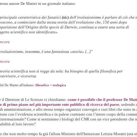
tesso autore De Mattei in un giornale italiano:
principale caratteristica dei fanatici
(sic)
dell’evoluzionismo è parlare di ciò che 
oscono, a cominciare dalla stessa teoria dell’evoluzione che, 150 anni dopo
pparizione dell’Origine della specie di Darwin, continua a essere una sorta di
getto scientifico non identificato»
ancora
evoluzionismo, insomma, è una fantasiosa «storia» [...]"
ancora
teoria scientifica non si regge da sola: ha bisogno di quella filosofica per
ravvivere, e viceversa.
al De Mattei all'italiano:
filosofica = teologica
 il Direttore di Le Scienze ci chiediamo:
come è possibile che il professor De Matt
o di primo piano nel più importante ente pubblico di ricerca del paese
, sedendo 
di amministrazione, e allo stesso tempo organizzi convegni e curi libri che sono in 
ione con l’evidenza scientifica e in palese contrasto con l’intero corpo della comun
a internazionale? Come si sentiranno i biologi del CNR con un vice presidente che 
alidità al loro lavoro?
 che non molto tempo fa già l'allora Ministro dell'Istruzione Letizia Moratti (ora s