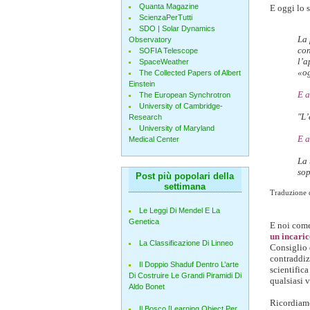
Quanta Magazine
E oggi lo s
ScienzaPerTutti
SDO | Solar Dynamics
La 
Observatory
con
SOFIA Telescope
l’a
SpaceWeather
«og
The Collected Papers of Albert
Einstein
E 
The European Synchrotron
University of Cambridge-
"L’
Research
University of Maryland
E 
Medical Center
La 
sop
Post più popolari della
settimana
Traduzione d
Le Leggi Di Mendel E La
Genetica
E noi come
un incaric
La Classificazione Di Linneo
Consiglio 
contraddiz
Il Doppio Shaduf Dentro L’arte
scientific
Di Costruire Le Grandi Piramidi Di
qualsiasi v
Aldo Bonet
Ricordiamo
Il Bosco [Learning Object Per