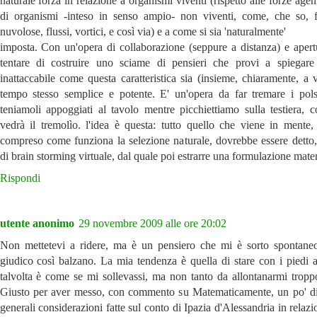
naturale forza in relazione a organismi viventi (rispetto alle forze agen
di organismi -inteso in senso ampio- non viventi, come, che so, 
nuvolose, flussi, vortici, e così via) e a come si sia 'naturalmente'
imposta. Con un'opera di collaborazione (seppure a distanza) e apert
tentare di costruire uno sciame di pensieri che provi a spiegar
inattaccabile come questa caratteristica sia (insieme, chiaramente, a v
tempo stesso semplice e potente. E' un'opera da far tremare i pol
teniamoli appoggiati al tavolo mentre picchiettiamo sulla testiera, c
vedrà il tremolìo. l'idea è questa: tutto quello che viene in mente,
compreso come funziona la selezione naturale, dovrebbe essere detto,
di brain storming virtuale, dal quale poi estrarre una formulazione mate
Rispondi
utente anonimo
29 novembre 2009 alle ore 20:02
Non mettetevi a ridere, ma è un pensiero che mi è sorto spontan
giudico così balzano. La mia tendenza è quella di stare con i piedi a
talvolta è come se mi sollevassi, ma non tanto da allontanarmi troppo
Giusto per aver messo, con commento su Matematicamente, un po' di 
generali considerazioni fatte sul conto di Ipazia d'Alessandria in relazi