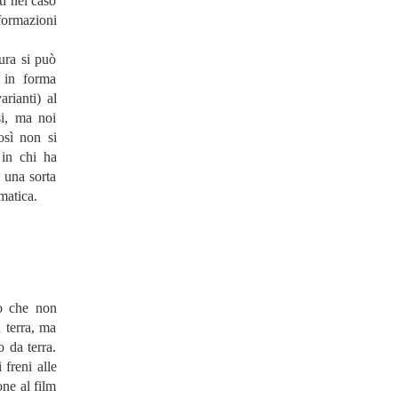
ti nel caso
formazioni
ura si può
e in forma
arianti) al
si, ma noi
osì non si
 in chi ha
 una sorta
matica.
eo che non
 terra, ma
 da terra.
freni alle
one al film