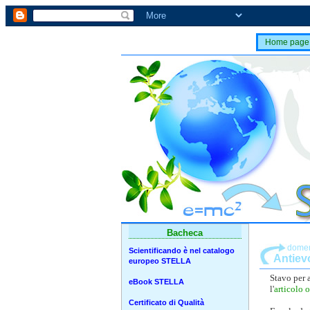
Home page
Bacheca
domen
Scientificando è nel catalogo
Antiev
europeo STELLA
Stavo per a
eBook STELLA
l'
articolo 
Certificato di Qualità