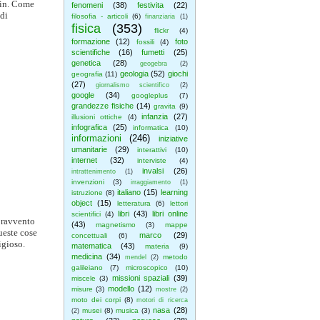
rwin. Come
fenomeni
(38)
festivita
(22)
 di
filosofia - articoli
(6)
finanziaria
(1)
fisica
(353)
flickr
(4)
formazione
(12)
foto
fossili
(4)
scientifiche
(16)
fumetti
(25)
genetica
(28)
geogebra
(2)
geologia
(52)
giochi
geografia
(11)
(27)
giornalismo scientifico
(2)
google
(34)
googleplus
(7)
grandezze fisiche
(14)
gravita
(9)
infanzia
(27)
illusioni ottiche
(4)
infografica
(25)
informatica
(10)
informazioni
(246)
iniziative
umanitarie
(29)
interattivi
(10)
internet
(32)
interviste
(4)
invalsi
(26)
intrattenimento
(1)
invenzioni
(3)
irraggiamento
(1)
italiano
(15)
learning
istruzione
(8)
object
(15)
letteratura
(6)
lettori
libri
(43)
libri online
scientifici
(4)
opravvento
(43)
magnetismo
(3)
mappe
ueste cose
marco
(29)
concettuali
(6)
igioso.
matematica
(43)
materia
(9)
medicina
(34)
metodo
mendel
(2)
galileiano
(7)
microscopico
(10)
missioni spaziali
(39)
miscele
(3)
modello
(12)
misure
(3)
mostre
(2)
moto dei corpi
(8)
motori di ricerca
nasa
(28)
musei
(8)
musica
(3)
(2)