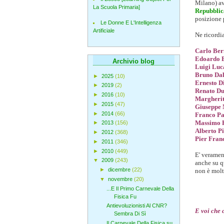
Milano) ave
La Scuola Primaria]
Repubblic
posizione p
Le Donne E L'Intelligenza
Artificiale
Ne ricordi
Carlo Ber
Edoardo B
Archivio blog
Luigi Luc
Bruno Dal
►
2025
(10)
Ernesto D
►
2019
(2)
Renato D
►
2016
(10)
Margheri
►
2015
(47)
Giuseppe 
►
2014
(66)
Franco Pa
Massimo P
►
2013
(156)
Alberto P
►
2012
(368)
Pier Franc
►
2011
(346)
►
2010
(449)
E' veramen
▼
2009
(243)
anche su q
►
dicembre
(22)
non è molt
▼
novembre
(20)
...E Il Primo Carnevale Della
Fisica Fu
Antievoluzionisti Al CNR?
E voi che 
Sembra Di Sì
Il Carnevale Della Fisica su