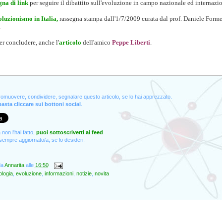
gna di link
per seguire il dibattito sull'evoluzione in campo nazionale ed internazio
oluzionismo in Italia,
rassegna stampa dall'1/7/2009 curata dal prof. Daniele Forme
.
er concludere, anche l'
articolo
dell'amico
Peppe Liberti
.
promuovere, condividere, segnalare questo articolo, se lo hai apprezzato.
asta cliccare sui bottoni social
.
non l'hai fatto,
puoi sottoscriverti ai feed
empre aggiornato/a, se lo desideri.
da
Annarita
alle
16:50
ologia
,
evoluzione
,
informazioni
,
notizie
,
novita