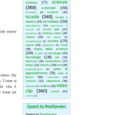
scienze
scienza
(77)
(368)
scienziati
(156)
scoperte
(16)
scolastici
(9)
scuola
(348)
scuola e
secondaria
(159)
didattica
(43)
segnalazioni
(10)
separazione di
servizi web
(27)
miscele
(2)
 che essere
sistema solare
(20)
sicurezza
(4)
sistemi
(33)
siti linkati
(6)
societa
(176)
socialnetwork
(4)
spazio
(24)
storia
statistiche
(5)
storia della scienza
(38)
(159)
tecnologia
(23)
stradale
(2)
tecnologie
(138)
ted
(15)
telescopi
(16)
temperatura
(17)
tempo
(12)
tettonica
(18)
tool
(29)
unita di
trasformazioni
(6)
apprendimento
(76)
unita di
coloro che
lavoro
(50)
universita
(10)
ro. Come si
universo
(12)
valutazione
(36)
video
la vita è
verifiche
(33)
velocità
(7)
clip
(360)
e fosse un
viventi
(57)
volume
(2)
Speech by ReadSpeaker
Speech by
ReadSpeaker