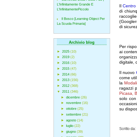
L'Infinitamente Grande E
Il
Centro 
L'InfinitamentePiccolo
di chiun
raccoglie
Il Bosco [Learning Object Per
(Googlers
La Scuola Primaria]
di sicure
Archivio blog
Per risp
ai conten
►
2025
(10)
organizz
►
2019
(2)
digitale, 
►
2016
(10)
►
2015
(47)
Il nuovo
►
2014
(66)
come util
►
2013
(156)
la
Modali
►
2012
(368)
ragazzi p
▼
2011
(346)
Picasa, 
►
dicembre
(26)
solo con
►
novembre
(16)
occasioni
su disposi
►
ottobre
(25)
►
settembre
(21)
►
agosto
(14)
►
luglio
(22)
Scritto da
►
giugno
(39)