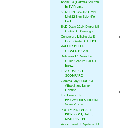
Anche La (Cattiva) Scienza
In TV Premia
SUNSHINE AWARD Per i
Miei 12 Blog Scientifici
Pref...
BioD-Days 2010: Disponibili
Gli Atti Del Convegno
Conoscere L'Epilessia E
Linee Guida Della LICE
PREMIO DELLA
GIOVENTU' 2011
Balbuzie? E' Online La
Guida Gratuita Per Gli
Inse...
IL VOLUME CHE
SCOMPARE
Gamma Ray Burst | Gli
Affascinanti Lampi
Gamma
The Frontier Is
Everywhere| Suggestivo
Video Promo...
PROVE INVALSI 2011:
ISCRIZIONI, DATE,
MATERIALI PE...
Ricostruendo L’Aquila In 3D