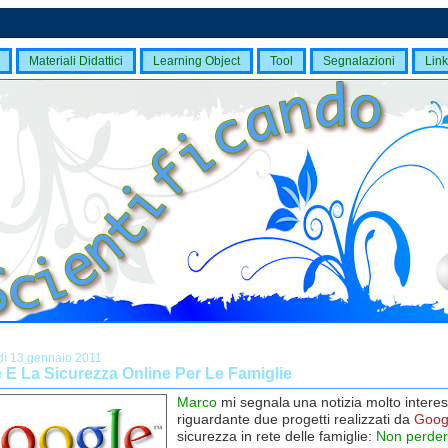
Materiali Didattici
Learning Object
Tool
Segnalazioni
Link
dì 13 gennaio 2011
 E La Sicurezza Online Per Le Famiglie
Marco
mi segnala
una notizia molto intere
riguardante due progetti realizzati da
Goog
sicurezza in rete delle famiglie:
Non perder