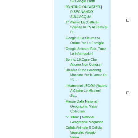
Su Google Earth
PAINTING ON WATER |
DISEGNANDO
SULL'ACQUA
1° Premio La (Cattiva)
Scienza In TV Al Festival
D...
Google E La Sicurezza
Online Per Le Famiglie
Google Science Fair: Tutte
Le Informazioni
Sonno: 16 Cose Che
Ancora Non Conosci
Un'Altra Rube Goldberg
Machine Per Il Lancio Di
"G...
I Mattoncini LEGO® Aiutano
A Capire Le Missioni
Sp...
Mappe Dalla National
Geographic Maps
Collection
"7 Billion" | National
Geographic Magazine
Cellula Animale E Cellula
Vegetale: Viaggio
Virtua...