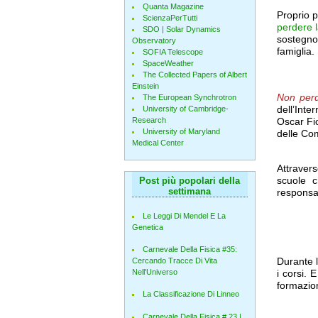
Quanta Magazine
Proprio p
ScienzaPerTutti
perdere 
SDO | Solar Dynamics
sostegno 
Observatory
famiglia.
SOFIA Telescope
SpaceWeather
The Collected Papers of Albert
Einstein
Non perd
The European Synchrotron
dell’Int
University of Cambridge-
Research
Oscar Fio
University of Maryland
delle Co
Medical Center
Attravers
scuole c
Post più popolari della
settimana
responsab
Le Leggi Di Mendel E La
Genetica
Carnevale Della Fisica #35:
Durante l
Cercando Tracce Di Vita
i corsi. 
Nell'Universo
formazion
La Classificazione Di Linneo
Carnevale Della Fisica # 23 |