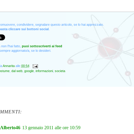
promuovere, condividere, segnalare questo articolo, se lo hai apprezzato.
asta cliccare sui bottoni social
.
non l'hai fatto,
puoi sottoscriverti ai feed
empre aggiornato/a, se lo desideri.
da
Annarita
alle
00:54
ostume
,
dal web
,
google
,
informazioni
,
societa
OMMENTI:
Alberto46
13 gennaio 2011 alle ore 10:59