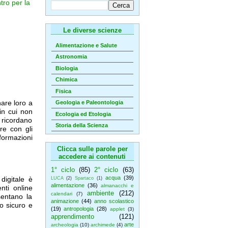
tro per la
Le diverse scienze
Alimentazione e Salute
Astronomia
Biologia
Chimica
Fisica
nare loro a
Geologia e Paleontologia
in cui non
Ecologia ed Etologia
i ricordano
Storia della Scienza
re con gli
formazioni
Clicca sulle parole per
accedere ai contenuti
1° ciclo
(85)
2° ciclo
(63)
acqua
(39)
digitale è
LUCA
(2)
Spartaco
(1)
alimentazione
(36)
almanacchi e
nti online
ambiente
(212)
calendari
(7)
sentano la
animazione
(44)
anno scolastico
o sicuro e
(19)
antropologia
(28)
applet
(3)
apprendimento
(121)
arte
archeologia
(10)
archimede
(4)