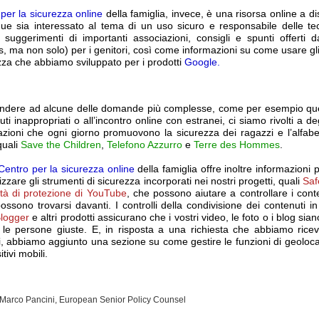
per la sicurezza online
della famiglia, invece, è una risorsa online a d
que sia interessato al tema di un uso sicuro e responsabile delle te
 suggerimenti di importanti associazioni, consigli e spunti offerti da
, ma non solo) per i genitori, così come informazioni su come usare gl
zza che abbiamo sviluppato per i prodotti
Google.
ondere ad alcune delle domande più complesse, come per esempio que
uti inappropriati o all’incontro online con estranei, ci siamo rivolti a deg
azioni che ogni giorno promuovono la sicurezza dei ragazzi e l’alfabe
quali
Save the Children
,
Telefono Azzurro
e
Terre des Hommes
.
Centro per la sicurezza online
della famiglia offre inoltre informazioni 
izzare gli strumenti di sicurezza incorporati nei nostri progetti, quali
Sa
tà di protezione di YouTube
, che possono aiutare a controllare i cont
ossono trovarsi davanti. I controlli della condivisione dei contenuti i
Blogger
e altri prodotti assicurano che i vostri video, le foto o i blog sian
 le persone giuste. E, in risposta a una richiesta che abbiamo ricev
, abbiamo aggiunto una sezione su come gestire le funzioni di geoloca
tivi mobili.
: Marco Pancini, European Senior Policy Counsel