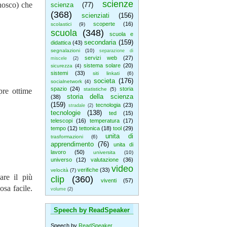
scienze
onosco) che
scienza
(77)
(368)
scienziati
(156)
scoperte
(16)
scolastici
(9)
scuola
(348)
scuola e
secondaria
(159)
didattica
(43)
segnalazioni
(10)
separazione di
servizi web
(27)
miscele
(2)
sistema solare
(20)
sicurezza
(4)
sistemi
(33)
siti linkati
(6)
societa
(176)
socialnetwork
(4)
spazio
(24)
storia
statistiche
(5)
pre ottime
storia della scienza
(38)
(159)
tecnologia
(23)
stradale
(2)
tecnologie
(138)
ted
(15)
telescopi
(16)
temperatura
(17)
tempo
(12)
tettonica
(18)
tool
(29)
unita di
trasformazioni
(6)
apprendimento
(76)
unita di
lavoro
(50)
universita
(10)
universo
(12)
valutazione
(36)
video
verifiche
(33)
velocità
(7)
are il più
clip
(360)
viventi
(57)
osa facile.
volume
(2)
Speech by ReadSpeaker
Speech by
ReadSpeaker