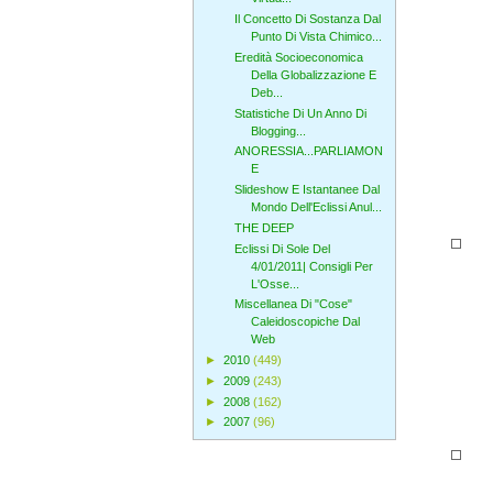
Il Concetto Di Sostanza Dal
Punto Di Vista Chimico...
Eredità Socioeconomica
Della Globalizzazione E
Deb...
Statistiche Di Un Anno Di
Blogging...
ANORESSIA...PARLIAMON
E
Slideshow E Istantanee Dal
Mondo Dell'Eclissi Anul...
THE DEEP
Eclissi Di Sole Del
4/01/2011| Consigli Per
L'Osse...
Miscellanea Di "Cose"
Caleidoscopiche Dal
Web
►
2010
(449)
►
2009
(243)
►
2008
(162)
►
2007
(96)