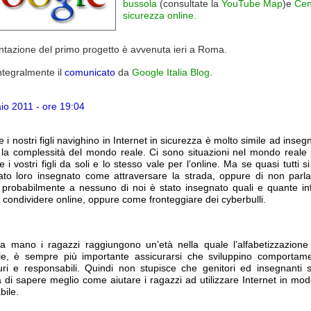
bussola
(consultate la
YouTube Map
)e
Cen
sicurezza online.
ntazione del primo progetto è avvenuta ieri a Roma.
ntegralmente il
comunicato
da
Google Italia Blog
.
io 2011 - ore 19:04
e i nostri figli navighino in Internet in sicurezza è molto simile ad inseg
 la complessità del mondo reale. Ci sono situazioni nel mondo reale 
e i vostri figli da soli e lo stesso vale per l’online. Ma se quasi tutti s
ato loro insegnato come attraversare la strada, oppure di non parla
, probabilmente a nessuno di noi è stato insegnato quali e quante in
 condividere online, oppure come fronteggiare dei cyberbulli.
 mano i ragazzi raggiungono un’età nella quale l’alfabetizzazione 
le, è sempre più importante assicurarsi che sviluppino comportame
curi e responsabili. Quindi non stupisce che genitori ed insegnanti 
 di sapere meglio come aiutare i ragazzi ad utilizzare Internet in mod
bile.