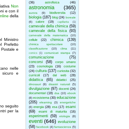
(36)
astrofisica
(46)
iativa
Non
astronomia
(365)
ni e con il
biodiversita
(12)
aurora
(9)
nline
della
biologia
(187)
blog
(24)
boreale
calore
(19)
(6)
capillarita
(1)
carnevale della chimica
(59)
carnevale della fisica
(93)
carnevale della matematica
(10)
l Ministro
chimica
(139)
cellule
(22)
l Prefetto
chimica spettacolare
(10)
a Postale e
classificazione
(10)
clima
(11)
comunicati stampa
(7)
comics
(1)
comunicazione
(75)
concorsi
(58)
corpo umano
(23)
cosmologia
(16)
costume
cano nelle
cultura
(137)
(24)
curiosita
(32)
o sicuro e
curricoli
(17)
dal web
(28)
didattica
(65)
didattici
(25)
dinosauri
(9)
disastri naturali
(5)
divulgazione
(97)
docenti
(24)
documentari
(18)
dsa
(10)
ebook
educazione
ecosistema
(30)
(8)
(205)
elearning
(3)
energetiche
no seguito
esami
energia
(28)
esa
(17)
(6)
tri per la
(69)
esami di maturita
(16)
esperimenti
(59)
etologia
(8)
eventi
(646)
evoluzione
(58)
facebook
(4)
fantascienza
(5)