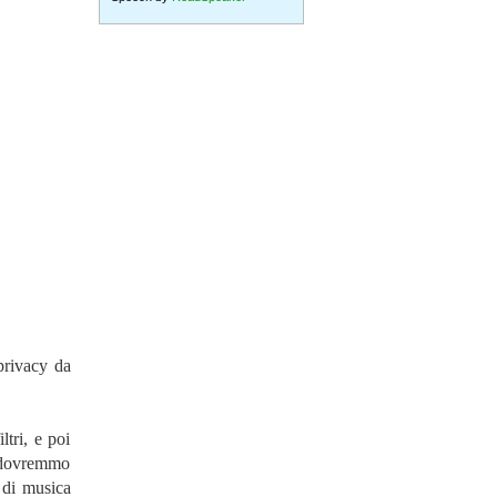
 privacy da
ltri, e poi
é dovremmo
e di musica