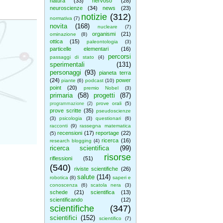
natura
(33)
nervoso
(28)
neuroscienze
(34)
news
(23)
notizie
(312)
normativa
(7)
novita
(168)
nucleare
(7)
organismi
(21)
ominazione
(8)
ottica
(15)
paleontologia
(3)
particelle elementari
(16)
percorsi
passaggi di stato
(4)
sperimentali
(131)
personaggi
(93)
pianeta terra
(24)
power
piante
(6)
podcast
(10)
point
(20)
premio Nobel
(3)
primaria
(58)
progetti
(87)
prove orali
(5)
programmazione
(2)
prove scritte
(35)
pseudoscienze
(3)
psicologia
(3)
questionari
(6)
racconti
(9)
rassegna matematica
recensioni
(17)
reportage
(22)
(5)
ricerca
(16)
research blogging
(4)
ricerca scientifica
(99)
risorse
riflessioni
(51)
(540)
riviste scientifiche
(26)
salute
(114)
robotica
(8)
saperi e
conoscenza
(6)
scatola nera
(3)
schede
(21)
scientifica
(13)
scientificando
(12)
scientifiche
(347)
scientifici
(152)
scientifico
(7)