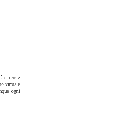
tà si rende
do virtuale
unque ogni