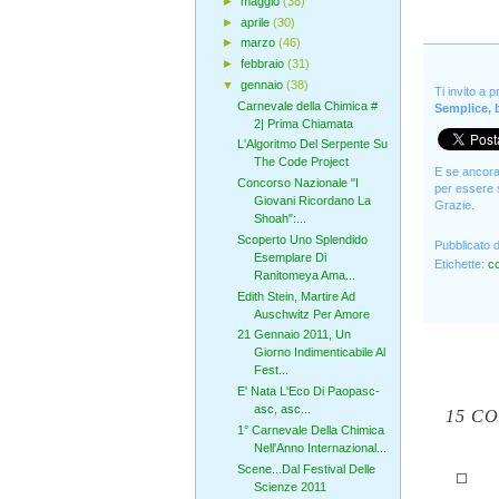
►
maggio
(38)
►
aprile
(30)
►
marzo
(46)
►
febbraio
(31)
▼
gennaio
(38)
Ti invito a 
Carnevale della Chimica #
Semplice, b
2| Prima Chiamata
L'Algoritmo Del Serpente Su
The Code Project
E se ancora 
Concorso Nazionale "I
per essere s
Giovani Ricordano La
Grazie.
Shoah":...
Scoperto Uno Splendido
Pubblicato 
Esemplare Di
Etichette:
c
Ranitomeya Ama...
Edith Stein, Martire Ad
Auschwitz Per Amore
21 Gennaio 2011, Un
Giorno Indimenticabile Al
Fest...
E' Nata L'Eco Di Paopasc-
asc, asc...
15 C
1° Carnevale Della Chimica
Nell'Anno Internazional...
Scene...Dal Festival Delle
Scienze 2011