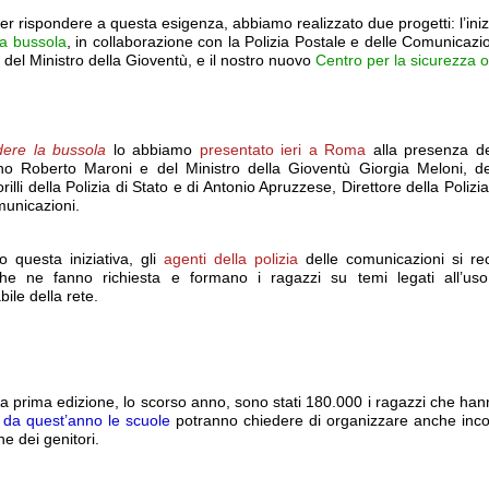
er rispondere a questa esigenza, abbiamo realizzato due progetti: l’iniz
la bussola
, in collaborazione con la Polizia Postale e delle Comunicazio
del Ministro della Gioventù, e il nostro nuovo
Centro per la sicurezza o
ere la bussola
lo abbiamo
presentato ieri a Roma
alla presenza de
erno Roberto Maroni e del Ministro della Gioventù Giorgia Meloni, de
rilli della Polizia di Stato e di Antonio Apruzzese, Direttore della Polizi
municazioni.
o questa iniziativa, gli
agenti della polizia
delle comunicazioni si re
he ne fanno richiesta e formano i ragazzi su temi legati all’us
ile della rete.
a prima edizione, lo scorso anno, sono stati 180.000 i ragazzi che han
E
da quest’anno le scuole
potranno chiedere di organizzare anche incon
e dei genitori.