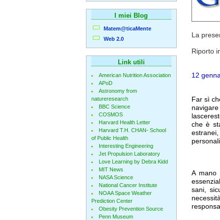
I miei Blog
Matem@ticaMente
La prese
Web 2.0
Riporto i
Link utili
12 genna
American Nutrition Association
APoD
Astronomy from
Far sì ch
natureresearch
BBC Science
navigare
COSMOS
lascerest
Harvard Health Letter
che è st
Harvard T.H. CHAN- School
estranei
of Public Health
personali
Interesting Engineering
Jet Propulsion Laboratory
Love Learning by Debra Kidd
MIT News
A mano a
NASA Science
essenzia
National Cancer Institute
sani, si
NOAA Space Weather
necessità
Prediction Center
responsa
Obesity Prevention Source
Penn Museum