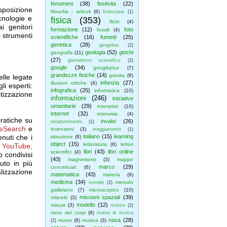
fenomeni
(38)
festivita
(22)
isposizione
filosofia - articoli
(6)
finanziaria
(1)
cnologie e
fisica
(353)
flickr
(4)
i genitori
formazione
(12)
foto
fossili
(4)
i strumenti
scientifiche
(16)
fumetti
(25)
genetica
(28)
geogebra
(2)
geologia
(52)
giochi
geografia
(11)
(27)
giornalismo scientifico
(2)
google
(34)
googleplus
(7)
grandezze fisiche
(14)
gravita
(9)
lle legate
infanzia
(27)
illusioni ottiche
(4)
li esperti:
infografica
(25)
informatica
(10)
tizzazione
informazioni
(246)
iniziative
umanitarie
(29)
interattivi
(10)
internet
(32)
interviste
(4)
pratiche su
invalsi
(26)
intrattenimento
(1)
feSearch
e
invenzioni
(3)
irraggiamento
(1)
enuti che i
italiano
(15)
learning
istruzione
(8)
object
(15)
letteratura
(6)
lettori
n
YouTube,
libri
(43)
libri online
scientifici
(4)
o condivisi
(43)
magnetismo
(3)
mappe
uto in più
marco
(29)
concettuali
(6)
lizzazione
matematica
(43)
materia
(9)
medicina
(34)
metodo
mendel
(2)
galileiano
(7)
microscopico
(10)
missioni spaziali
(39)
miscele
(3)
modello
(12)
misure
(3)
mostre
(2)
moto dei corpi
(8)
motori di ricerca
nasa
(28)
musei
(8)
musica
(3)
(2)