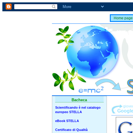
Home page
Bacheca
giove
Scientificando è nel catalogo
Google
europeo STELLA
eBook STELLA
Certificato di Qualità