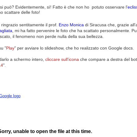
si può? Evidentemente, sì! Fatto è che non ho potuto osservare l'
eclis
 scattare delle foto!
 ringrazio sentitamente il prof.
Enzo Monica
di Siracusa che, grazie all
agliata
, mi ha fatto pervenire le foto che ha scattato personalmente. Pur
uscato, il fenomeno non perde nulla della sua bellezza.
su "
Play
" per avviare lo slideshow, che ho realizzato con Google docs.
darlo a schermo intero,
cliccare sull'icona
che compare a destra del bo
14
"
.