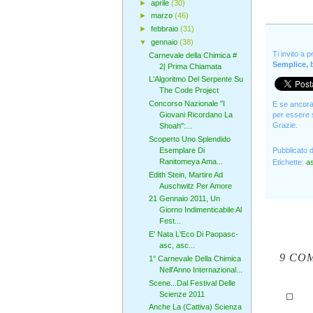
►
aprile
(30)
►
marzo
(46)
►
febbraio
(31)
▼
gennaio
(38)
Ti invito a 
Carnevale della Chimica #
Semplice, b
2| Prima Chiamata
L'Algoritmo Del Serpente Su
The Code Project
Concorso Nazionale "I
E se ancora 
per essere s
Giovani Ricordano La
Grazie.
Shoah":...
Scoperto Uno Splendido
Esemplare Di
Pubblicato 
Ranitomeya Ama...
Etichette:
a
Edith Stein, Martire Ad
Auschwitz Per Amore
21 Gennaio 2011, Un
Giorno Indimenticabile Al
Fest...
E' Nata L'Eco Di Paopasc-
asc, asc...
9 CO
1° Carnevale Della Chimica
Nell'Anno Internazional...
Scene...Dal Festival Delle
Scienze 2011
Anche La (Cattiva) Scienza