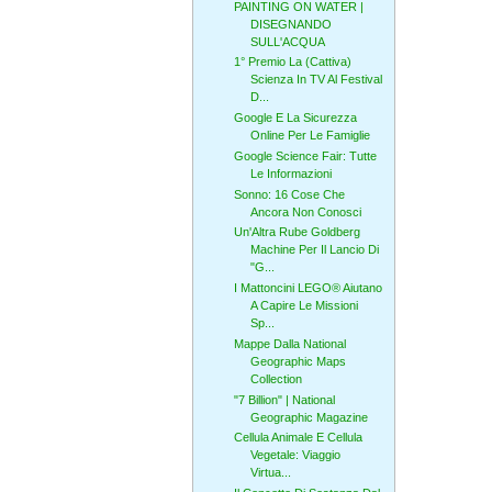
PAINTING ON WATER |
DISEGNANDO
SULL'ACQUA
1° Premio La (Cattiva)
Scienza In TV Al Festival
D...
Google E La Sicurezza
Online Per Le Famiglie
Google Science Fair: Tutte
Le Informazioni
Sonno: 16 Cose Che
Ancora Non Conosci
Un'Altra Rube Goldberg
Machine Per Il Lancio Di
"G...
I Mattoncini LEGO® Aiutano
A Capire Le Missioni
Sp...
Mappe Dalla National
Geographic Maps
Collection
"7 Billion" | National
Geographic Magazine
Cellula Animale E Cellula
Vegetale: Viaggio
Virtua...