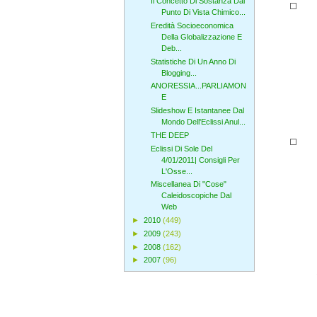
Il Concetto Di Sostanza Dal
Punto Di Vista Chimico...
Eredità Socioeconomica
Della Globalizzazione E
Deb...
Statistiche Di Un Anno Di
Blogging...
ANORESSIA...PARLIAMON
E
Slideshow E Istantanee Dal
Mondo Dell'Eclissi Anul...
THE DEEP
Eclissi Di Sole Del
4/01/2011| Consigli Per
L'Osse...
Miscellanea Di "Cose"
Caleidoscopiche Dal
Web
►
2010
(449)
►
2009
(243)
►
2008
(162)
►
2007
(96)