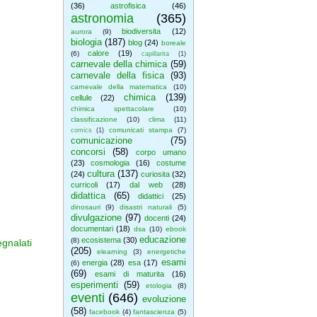
(36)
astrofisica
(46)
astronomia
(365)
biodiversita
(12)
aurora
(9)
biologia
(187)
blog
(24)
boreale
calore
(19)
(6)
capillarita
(1)
carnevale della chimica
(59)
carnevale della fisica
(93)
carnevale della matematica
(10)
chimica
(139)
cellule
(22)
chimica spettacolare
(10)
classificazione
(10)
clima
(11)
comunicati stampa
(7)
comics
(1)
comunicazione
(75)
concorsi
(58)
corpo umano
(23)
cosmologia
(16)
costume
cultura
(137)
(24)
curiosita
(32)
curricoli
(17)
dal web
(28)
didattica
(65)
didattici
(25)
dinosauri
(9)
disastri naturali
(5)
divulgazione
(97)
docenti
(24)
documentari
(18)
dsa
(10)
ebook
educazione
ecosistema
(30)
(8)
gnalati
(205)
elearning
(3)
energetiche
esami
energia
(28)
esa
(17)
(6)
(69)
esami di maturita
(16)
esperimenti
(59)
etologia
(8)
eventi
(646)
evoluzione
(58)
facebook
(4)
fantascienza
(5)