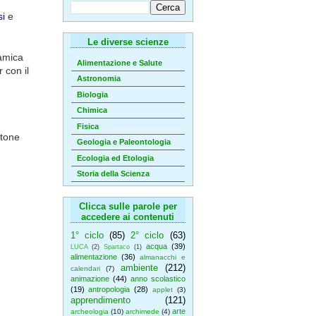
si
e
Le diverse scienze
'amica
Alimentazione e Salute
 con il
Astronomia
Biologia
Chimica
Fisica
ttone
Geologia e Paleontologia
Ecologia ed Etologia
Storia della Scienza
Clicca sulle parole per
accedere ai contenuti
1° ciclo
(85)
2° ciclo
(63)
acqua
(39)
LUCA
(2)
Spartaco
(1)
alimentazione
(36)
almanacchi e
ambiente
(212)
calendari
(7)
animazione
(44)
anno scolastico
(19)
antropologia
(28)
applet
(3)
apprendimento
(121)
arte
archeologia
(10)
archimede
(4)