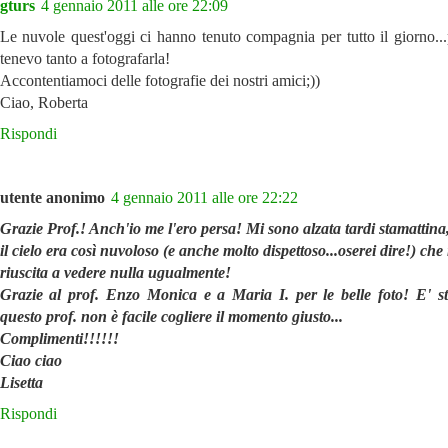
gturs
4 gennaio 2011 alle ore 22:09
Le nuvole quest'oggi ci hanno tenuto compagnia per tutto il giorno...
tenevo tanto a fotografarla!
Accontentiamoci delle fotografie dei nostri amici;))
Ciao, Roberta
Rispondi
utente anonimo
4 gennaio 2011 alle ore 22:22
Grazie Prof.! Anch'io me l'ero persa! Mi sono alzata tardi stamattina
il cielo era così nuvoloso (e anche molto dispettoso...oserei dire!) ch
riuscita a vedere nulla ugualmente!
Grazie al prof. Enzo Monica e a Maria I. per le belle foto! E' s
questo prof. non è facile cogliere il momento giusto...
Complimenti!!!!!!
Ciao ciao
Lisetta
Rispondi