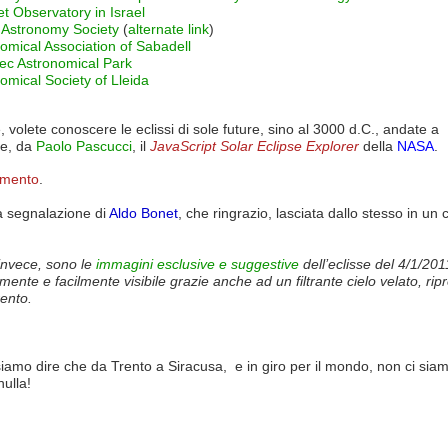
t Observatory in Israel
i Astronomy Society
(
alternate link
)
omical Association of Sabadell
ec Astronomical Park
omical Society of Lleida
e, volete conoscere le eclissi di sole future, sino al 3000 d.C., andate a
e, da
Paolo Pascucci
, il
JavaScript Solar Eclipse Explorer
della
NASA
.
amento
.
a segnalazione di
Aldo Bonet
, che ringrazio, lasciata dallo stesso in u
invece, sono le
immagini esclusive e suggestive
dell’eclisse del 4/1/201
mente e facilmente visibile grazie anche ad un filtrante cielo velato, rip
rento.
amo dire che da Trento a Siracusa, e in giro per il mondo, non ci siam
nulla!