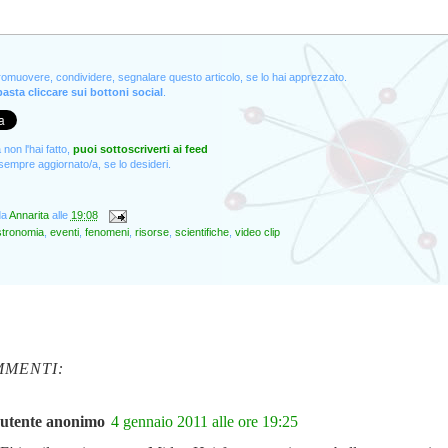
promuovere, condividere, segnalare questo articolo, se lo hai apprezzato.
asta cliccare sui bottoni social
.
non l'hai fatto,
puoi sottoscriverti ai feed
empre aggiornato/a, se lo desideri.
da
Annarita
alle
19:08
stronomia
,
eventi
,
fenomeni
,
risorse
,
scientifiche
,
video clip
MMENTI:
utente anonimo
4 gennaio 2011 alle ore 19:25