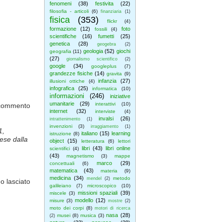
fenomeni
(38)
festivita
(22)
filosofia - articoli
(6)
finanziaria
(1)
fisica
(353)
flickr
(4)
formazione
(12)
foto
fossili
(4)
scientifiche
(16)
fumetti
(25)
genetica
(28)
geogebra
(2)
geologia
(52)
giochi
geografia
(11)
(27)
giornalismo scientifico
(2)
google
(34)
googleplus
(7)
grandezze fisiche
(14)
gravita
(9)
infanzia
(27)
illusioni ottiche
(4)
infografica
(25)
informatica
(10)
informazioni
(246)
iniziative
umanitarie
(29)
interattivi
(10)
n commento
internet
(32)
interviste
(4)
invalsi
(26)
intrattenimento
(1)
invenzioni
(3)
irraggiamento
(1)
1,
italiano
(15)
learning
istruzione
(8)
rese dalla
object
(15)
letteratura
(6)
lettori
libri
(43)
libri online
scientifici
(4)
(43)
magnetismo
(3)
mappe
marco
(29)
concettuali
(6)
matematica
(43)
materia
(9)
medicina
(34)
metodo
mendel
(2)
o lasciato
galileiano
(7)
microscopico
(10)
missioni spaziali
(39)
miscele
(3)
modello
(12)
misure
(3)
mostre
(2)
moto dei corpi
(8)
motori di ricerca
nasa
(28)
musei
(8)
musica
(3)
(2)