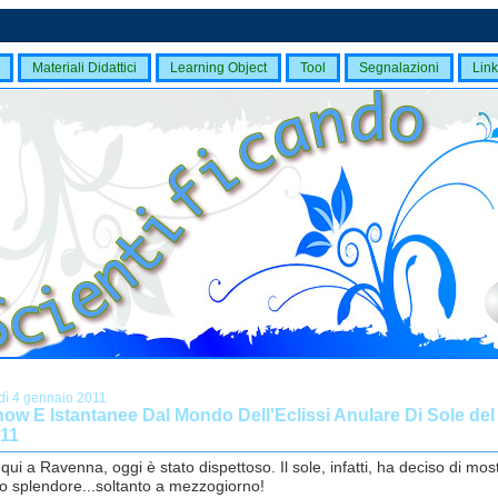
Materiali Didattici
Learning Object
Tool
Segnalazioni
Link
dì 4 gennaio 2011
how E Istantanee Dal Mondo Dell'Eclissi Anulare Di Sole del
011
 qui a Ravenna, oggi è stato dispettoso. Il sole, infatti, ha deciso di most
suo splendore...soltanto a mezzogiorno!