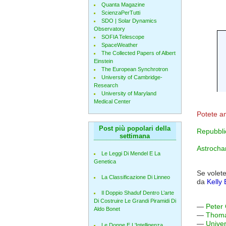
Quanta Magazine
ScienzaPerTutti
SDO | Solar Dynamics
Observatory
SOFIA Telescope
SpaceWeather
The Collected Papers of Albert
Einstein
The European Synchrotron
University of Cambridge-
Research
University of Maryland
Medical Center
Potete a
Post più popolari della
Repubbli
settimana
Astrocha
Le Leggi Di Mendel E La
Genetica
Se volete
La Classificazione Di Linneo
da
Kelly 
Il Doppio Shaduf Dentro L’arte
Di Costruire Le Grandi Piramidi Di
—
Peter 
Aldo Bonet
—
Thoma
—
Univer
Le Donne E L'Intelligenza