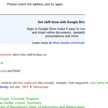
mmirare
altre foto dell'eclissi su:
ca
nnel
dell'INAF.
 vedere dei
live webcast
dal mondo, visitate i link seguenti,
che sono se
Beatty
sul sito
SKY & Telescope
:
Grego, Cornwall, England
s Geilke, Lünen, Germany
sity of Barcelona’s Dept. of Astronomy and Meteorology