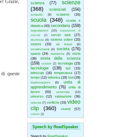
ne! Grazie,
scienze
scienza
(77)
(368)
scienziati
(156)
scoperte
(16)
scolastici
(9)
scuola
(348)
scuola e
secondaria
(159)
didattica
(43)
segnalazioni
(10)
separazione di
servizi web
(27)
miscele
(2)
sistema solare
(20)
sicurezza
(4)
sistemi
(33)
siti linkati
(6)
societa
(176)
socialnetwork
(4)
spazio
(24)
storia
statistiche
(5)
storia della scienza
(38)
(159)
tecnologia
(23)
stradale
(2)
tecnologie
(138)
ted
(15)
 di queste
telescopi
(16)
temperatura
(17)
tempo
(12)
tettonica
(18)
tool
(29)
unita di
trasformazioni
(6)
apprendimento
(76)
unita di
lavoro
(50)
universita
(10)
universo
(12)
valutazione
(36)
video
verifiche
(33)
velocità
(7)
clip
(360)
viventi
(57)
volume
(2)
Speech by ReadSpeaker
Speech by
ReadSpeaker