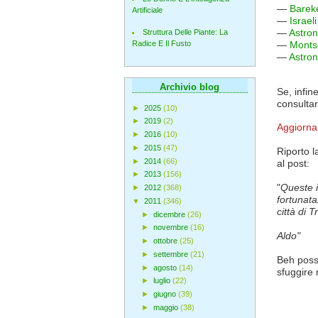
—
Bareke
Artificiale
—
Israel
—
Astron
Struttura Delle Piante: La
—
Monts
Radice E Il Fusto
—
Astron
Archivio blog
Se, infin
consultar
►
2025
(10)
►
2019
(2)
Aggiorn
►
2016
(10)
►
2015
(47)
Riporto l
►
2014
(66)
al post:
►
2013
(156)
"
Queste 
►
2012
(368)
fortunata
▼
2011
(346)
città di T
►
dicembre
(26)
►
novembre
(16)
Aldo"
►
ottobre
(25)
►
settembre
(21)
Beh possi
►
agosto
(14)
sfuggire 
►
luglio
(22)
►
giugno
(39)
►
maggio
(38)