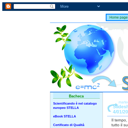
Home page
Bacheca
marte
Scientificando è nel catalogo
Slides
europeo STELLA
4/01/2
eBook STELLA
Il tempo,
tutto il 
Certificato di Qualità