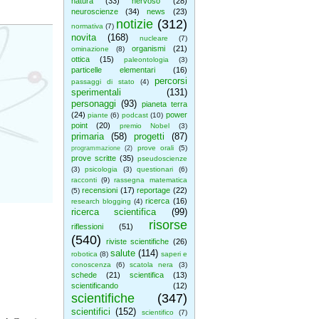
natura
(33)
nervoso
(28)
neuroscienze
(34)
news
(23)
notizie
(312)
normativa
(7)
novita
(168)
nucleare
(7)
organismi
(21)
ominazione
(8)
ottica
(15)
paleontologia
(3)
particelle elementari
(16)
percorsi
passaggi di stato
(4)
sperimentali
(131)
personaggi
(93)
pianeta terra
(24)
power
piante
(6)
podcast
(10)
point
(20)
premio Nobel
(3)
primaria
(58)
progetti
(87)
prove orali
(5)
programmazione
(2)
prove scritte
(35)
pseudoscienze
(3)
psicologia
(3)
questionari
(6)
racconti
(9)
rassegna matematica
recensioni
(17)
reportage
(22)
(5)
ricerca
(16)
research blogging
(4)
ricerca scientifica
(99)
risorse
riflessioni
(51)
(540)
riviste scientifiche
(26)
salute
(114)
robotica
(8)
saperi e
conoscenza
(6)
scatola nera
(3)
schede
(21)
scientifica
(13)
scientificando
(12)
scientifiche
(347)
scientifici
(152)
scientifico
(7)