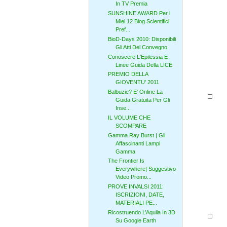
In TV Premia
SUNSHINE AWARD Per i
Miei 12 Blog Scientifici
Pref...
BioD-Days 2010: Disponibili
Gli Atti Del Convegno
Conoscere L'Epilessia E
Linee Guida Della LICE
PREMIO DELLA
GIOVENTU' 2011
Balbuzie? E' Online La
Guida Gratuita Per Gli
Inse...
IL VOLUME CHE
SCOMPARE
Gamma Ray Burst | Gli
Affascinanti Lampi
Gamma
The Frontier Is
Everywhere| Suggestivo
Video Promo...
PROVE INVALSI 2011:
ISCRIZIONI, DATE,
MATERIALI PE...
Ricostruendo L’Aquila In 3D
Su Google Earth