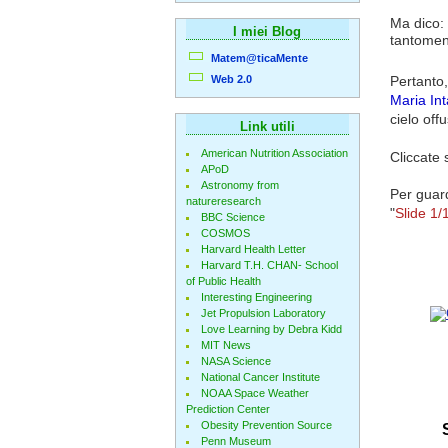
Ma dico: 
I miei Blog
tantomeno
Matem@ticaMente
Web 2.0
Pertanto,
Maria Int
cielo off
Link utili
American Nutrition Association
Cliccate 
APoD
Astronomy from
Per guar
natureresearch
"
Slide 1/
BBC Science
COSMOS
Harvard Health Letter
Harvard T.H. CHAN- School
of Public Health
Interesting Engineering
Jet Propulsion Laboratory
Love Learning by Debra Kidd
MIT News
NASA Science
National Cancer Institute
NOAA Space Weather
Prediction Center
Obesity Prevention Source
Penn Museum