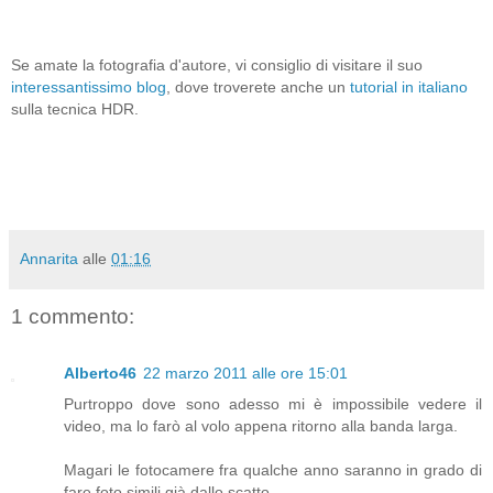
Se amate la fotografia d'autore, vi consiglio di visitare il suo
interessantissimo blog
, dove troverete anche un
tutorial in italiano
sulla tecnica HDR.
Annarita
alle
01:16
1 commento:
Alberto46
22 marzo 2011 alle ore 15:01
Purtroppo dove sono adesso mi è impossibile vedere il
video, ma lo farò al volo appena ritorno alla banda larga.
Magari le fotocamere fra qualche anno saranno in grado di
fare foto simili già dallo scatto.