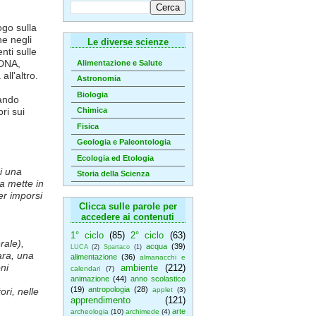
ogo sulla
he negli
Le diverse scienze
nti sulle
 DNA,
Alimentazione e Salute
ll'altro.
Astronomia
Biologia
ando
ri sui
Chimica
Fisica
Geologia e Paleontologia
Ecologia ed Etologia
i una
Storia della Scienza
a mette in
er imporsi
Clicca sulle parole per
accedere ai contenuti
1° ciclo
(85)
2° ciclo
(63)
rale),
acqua
(39)
LUCA
(2)
Spartaco
(1)
ara, una
alimentazione
(36)
almanacchi e
oni
ambiente
(212)
calendari
(7)
animazione
(44)
anno scolastico
(19)
antropologia
(28)
ori, nelle
applet
(3)
apprendimento
(121)
arte
archeologia
(10)
archimede
(4)