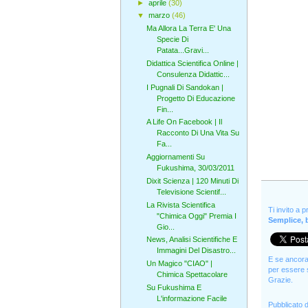
►
aprile
(30)
▼
marzo
(46)
Ma Allora La Terra E' Una
Specie Di
Patata...Gravi...
Didattica Scientifica Online |
Consulenza Didattic...
I Pugnali Di Sandokan |
Progetto Di Educazione
Fin...
A Life On Facebook | Il
Racconto Di Una Vita Su
Fa...
Aggiornamenti Su
Fukushima, 30/03/2011
Dixit Scienza | 120 Minuti Di
Televisione Scientif...
La Rivista Scientifica
Ti invito a 
"Chimica Oggi" Premia I
Semplice, b
Gio...
News, Analisi Scientifiche E
Immagini Del Disastro...
E se ancora 
Un Magico "CIAO" |
per essere s
Chimica Spettacolare
Grazie.
Su Fukushima E
L'informazione Facile
Pubblicato 