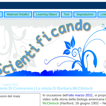
Materiali Didattici
Learning Object
Tool
Segnalazioni
Link
ì 7 marzo 2011
derio Di Conoscere | La storia Di Barbara McClintock
In occasione dell'
otto marzo 2011
, vi pro
video sulla storia della biologa americana
McClintock
(Hartford, 16 giugno 1902 – N