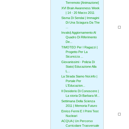
Terremoto [Animazione]
XVI Brain Awareness Week
| 14 - 20 Marzo 2011
Sisma Di Sendai | Immagini
Di Una Sciagura Da The
...
Invalsi| Aggiornamento Al
Quadro Di Riferimento
De...
TIMOTEO Per I Ragazzi |
Progetto Per La
Sicurezza ...
Giovanissimi - Polizia Di
Stato| Educazione Alla
L...
La Strada Siamo Noi.info |
Portale Per
L'Educazion...
Il Desiderio Di Conoscere |
La storia Di Barbara M...
Settimana Della Scienza
2011 | Memoria Futuro
Enrico Fermi E I Primi Test
Nucleari
ACQUA | Un Percorso
Curricolare Trasversale