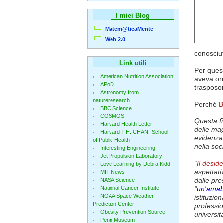
I miei Blog
Matem@ticaMente
Web 2.0
conosciu
Link utili
Per quest
American Nutrition Association
aveva orm
APoD
trasposon
Astronomy from
natureresearch
Perché
B
BBC Science
COSMOS
Questa fi
Harvard Health Letter
delle mag
Harvard T.H. CHAN- School
evidenza 
of Public Health
nella soc
Interesting Engineering
Jet Propulsion Laboratory
“
Il desid
Love Learning by Debra Kidd
aspettati
MIT News
dalle pre
NASA Science
National Cancer Institute
“
un'amabi
NOAA Space Weather
istituzio
Prediction Center
professio
Obesity Prevention Source
università
Penn Museum