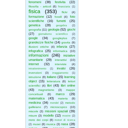
fenomeni
(38)
festivita
(22)
filosofia - articoli
(6)
finanziaria
(1)
fisica
(353)
flickr
(4)
formazione
(12)
foto
fossili
(4)
scientifiche
(16)
fumetti
(25)
genetica
(28)
geogebra
(2)
geologia
(52)
giochi
geografia
(11)
(27)
giornalismo scientifico
(2)
google
(34)
googleplus
(7)
grandezze fisiche
(14)
gravita
(9)
infanzia
(27)
illusioni ottiche
(4)
infografica
(25)
informatica
(10)
informazioni
(246)
iniziative
umanitarie
(29)
interattivi
(10)
internet
(32)
interviste
(4)
invalsi
(26)
intrattenimento
(1)
invenzioni
(3)
irraggiamento
(1)
italiano
(15)
learning
istruzione
(8)
object
(15)
letteratura
(6)
lettori
libri
(43)
libri online
scientifici
(4)
(43)
magnetismo
(3)
mappe
marco
(29)
concettuali
(6)
matematica
(43)
materia
(9)
medicina
(34)
metodo
mendel
(2)
galileiano
(7)
microscopico
(10)
missioni spaziali
(39)
miscele
(3)
modello
(12)
misure
(3)
mostre
(2)
moto dei corpi
(8)
motori di ricerca
nasa
(28)
musei
(8)
musica
(3)
(2)