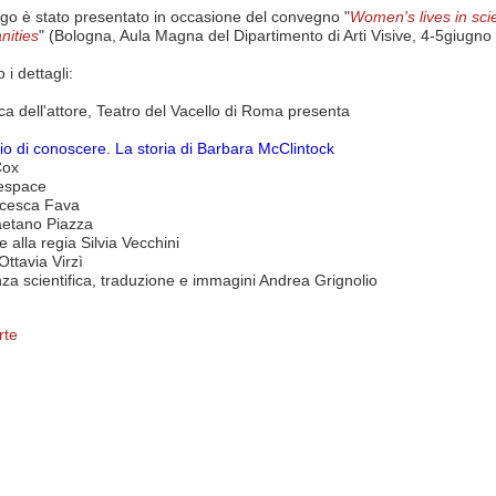
go è stato presentato in occasione del convegno "
Women's lives in sc
nities
" (Bologna, Aula Magna del Dipartimento di Arti Visive, 4-5giugno
 i dettagli:
ca dell'attore, Teatro del Vacello di Roma presenta
rio di conoscere. La storia di Barbara McClintock
Cox
espace
cesca Fava
etano Piazza
e alla regia Silvia Vecchini
ttavia Virzì
a scientifica, traduzione e immagini Andrea Grignolio
rte