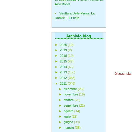
Aldo Bonet
Struttura Delle Piante: La
Radice E Il Fusto
Archivio blog
►
2025
(10)
►
2019
(2)
►
2016
(10)
►
2015
(47)
►
2014
(66)
►
2013
(156)
Seconda 
►
2012
(368)
▼
2011
(346)
►
dicembre
(26)
►
novembre
(16)
►
ottobre
(25)
►
settembre
(21)
►
agosto
(14)
►
luglio
(22)
►
giugno
(39)
►
maggio
(38)