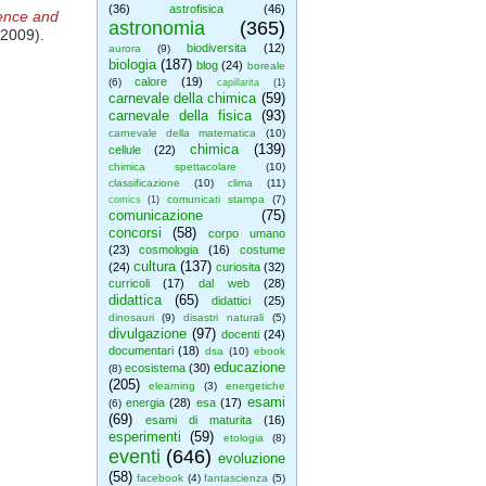
(36)
astrofisica
(46)
ience and
astronomia
(365)
 2009).
biodiversita
(12)
aurora
(9)
biologia
(187)
blog
(24)
boreale
calore
(19)
(6)
capillarita
(1)
carnevale della chimica
(59)
carnevale della fisica
(93)
carnevale della matematica
(10)
chimica
(139)
cellule
(22)
chimica spettacolare
(10)
classificazione
(10)
clima
(11)
comunicati stampa
(7)
comics
(1)
comunicazione
(75)
concorsi
(58)
corpo umano
(23)
cosmologia
(16)
costume
cultura
(137)
(24)
curiosita
(32)
curricoli
(17)
dal web
(28)
didattica
(65)
didattici
(25)
dinosauri
(9)
disastri naturali
(5)
divulgazione
(97)
docenti
(24)
documentari
(18)
dsa
(10)
ebook
educazione
ecosistema
(30)
(8)
(205)
elearning
(3)
energetiche
esami
energia
(28)
esa
(17)
(6)
(69)
esami di maturita
(16)
esperimenti
(59)
etologia
(8)
eventi
(646)
evoluzione
(58)
facebook
(4)
fantascienza
(5)