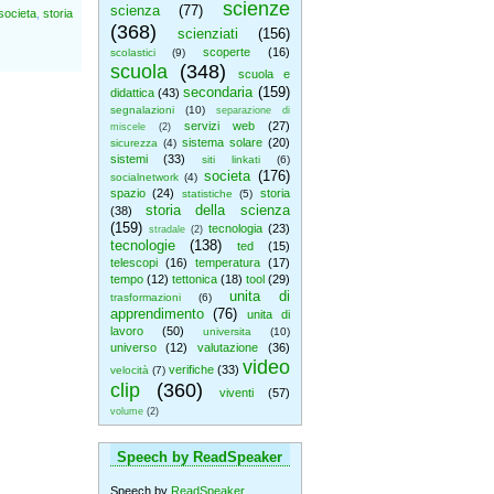
scienze
scienza
(77)
societa
,
storia
(368)
scienziati
(156)
scoperte
(16)
scolastici
(9)
scuola
(348)
scuola e
secondaria
(159)
didattica
(43)
segnalazioni
(10)
separazione di
servizi web
(27)
miscele
(2)
sistema solare
(20)
sicurezza
(4)
sistemi
(33)
siti linkati
(6)
societa
(176)
socialnetwork
(4)
spazio
(24)
storia
statistiche
(5)
storia della scienza
(38)
(159)
tecnologia
(23)
stradale
(2)
tecnologie
(138)
ted
(15)
telescopi
(16)
temperatura
(17)
tempo
(12)
tettonica
(18)
tool
(29)
unita di
trasformazioni
(6)
apprendimento
(76)
unita di
lavoro
(50)
universita
(10)
universo
(12)
valutazione
(36)
video
verifiche
(33)
velocità
(7)
clip
(360)
viventi
(57)
volume
(2)
Speech by ReadSpeaker
Speech by
ReadSpeaker