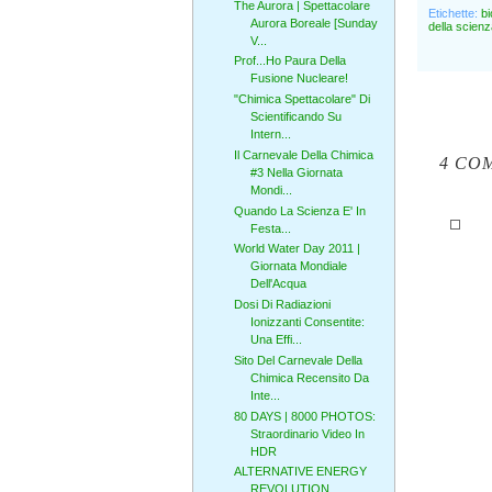
The Aurora | Spettacolare
Etichette:
bi
Aurora Boreale [Sunday
della scienz
V...
Prof...Ho Paura Della
Fusione Nucleare!
"Chimica Spettacolare" Di
Scientificando Su
Intern...
Il Carnevale Della Chimica
4 CO
#3 Nella Giornata
Mondi...
Quando La Scienza E' In
Festa...
World Water Day 2011 |
Giornata Mondiale
Dell'Acqua
Dosi Di Radiazioni
Ionizzanti Consentite:
Una Effi...
Sito Del Carnevale Della
Chimica Recensito Da
Inte...
80 DAYS | 8000 PHOTOS:
Straordinario Video In
HDR
ALTERNATIVE ENERGY
REVOLUTION