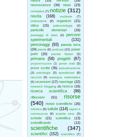
natura
(33)
nervoso
(28)
neuroscienze
(34)
news
(23)
notizie
(312)
normativa
(7)
novita
(168)
nucleare
(7)
organismi
(21)
ominazione
(8)
ottica
(15)
paleontologia
(3)
particelle elementari
(16)
percorsi
passaggi di stato
(4)
sperimentali
(131)
personaggi
(93)
pianeta terra
(24)
power
piante
(6)
podcast
(10)
point
(20)
premio Nobel
(3)
primaria
(58)
progetti
(87)
prove orali
(5)
programmazione
(2)
prove scritte
(35)
pseudoscienze
(3)
psicologia
(3)
questionari
(6)
racconti
(9)
rassegna matematica
recensioni
(17)
reportage
(22)
(5)
ricerca
(16)
research blogging
(4)
ricerca scientifica
(99)
risorse
riflessioni
(51)
(540)
riviste scientifiche
(26)
salute
(114)
robotica
(8)
saperi e
conoscenza
(6)
scatola nera
(3)
schede
(21)
scientifica
(13)
scientificando
(12)
scientifiche
(347)
scientifici
(152)
scientifico
(7)