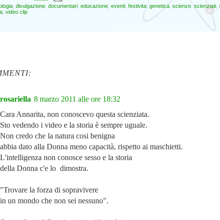
ologia
,
divulgazione
,
documentari
,
educazione
,
eventi
,
festivita
,
genetica
,
scienze
,
scienziati
,
a
,
video clip
MMENTI:
rosariella
8 marzo 2011 alle ore 18:32
Cara Annarita, non conoscevo questa scienziata.
Sto vedendo i video e la storia è sempre uguale.
Non credo che la natura cosi benigna
abbia dato alla Donna meno capacità, rispetto ai maschietti.
L'intelligenza non conosce sesso e la storia
della Donna c'e lo dimostra.
"Trovare la forza di sopravivere
in un mondo che non sei nessuno".