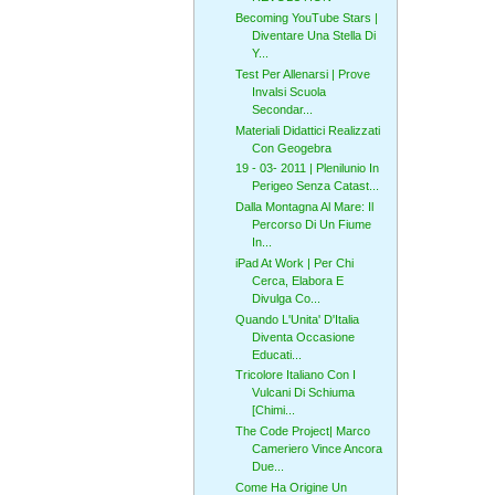
Becoming YouTube Stars |
Diventare Una Stella Di
Y...
Test Per Allenarsi | Prove
Invalsi Scuola
Secondar...
Materiali Didattici Realizzati
Con Geogebra
19 - 03- 2011 | Plenilunio In
Perigeo Senza Catast...
Dalla Montagna Al Mare: Il
Percorso Di Un Fiume
In...
iPad At Work | Per Chi
Cerca, Elabora E
Divulga Co...
Quando L'Unita' D'Italia
Diventa Occasione
Educati...
Tricolore Italiano Con I
Vulcani Di Schiuma
[Chimi...
The Code Project| Marco
Cameriero Vince Ancora
Due...
Come Ha Origine Un