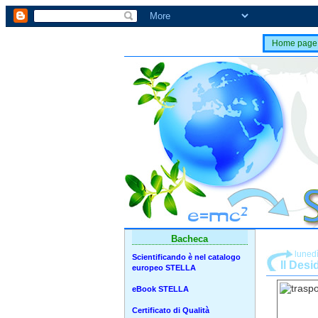
Home page
Bacheca
luned
Scientificando è nel catalogo
Il Desi
europeo STELLA
eBook STELLA
Certificato di Qualità