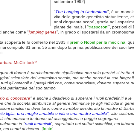
settembre 1992).
"
The Longing to Understand
", è un monol
vita della grande genetista statunitense, c
anni cinquanta scoprì, grazie agli esperime
piante del mais, i "
trasposoni
", porzioni di
ti anche come “
jumping genes
”, in grado di spostarsi da un cromosoma a
a scoperta le fu conferito nel 1983 il
premio Nobel per la medicina
, qu
ai compiuto 81 anni, 35 anni dopo la prima pubblicazione dei suoi lavo
i!
arbara McClintock?
gura di donna è particolarmente significativa non solo perché si tratta d
giori scienziate del ventesimo secolo, ma anche perché la sua biografi
tutti gli ostacoli e i pregiudizi che, come scienziata, dovette superare p
ietà patriarcale del suo tempo.
erio di conoscere
” è anche il desiderio di superare i ruoli predefiniti e le
ve che la società attribuisce al genere femminile (e agli individui in gene
ssioni familiari di diventare, come avrebbe desiderato la madre di Barb
le figlia, una moglie amabile e infine una madre amabile”
, alle costrizi
nali che educano le donne ad assoggettarsi o peggio segregarsi
nalmente in “
ruoli femminili
”, sopratutto nei settori scientifici, nei laborat
, nei centri di ricerca.
[
fonte
]