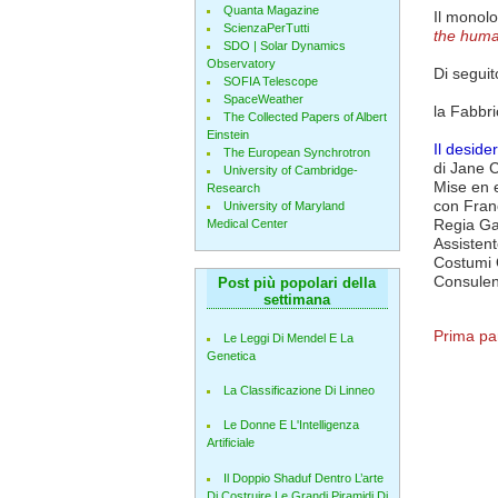
Quanta Magazine
Il monolo
ScienzaPerTutti
the huma
SDO | Solar Dynamics
Observatory
Di seguito
SOFIA Telescope
SpaceWeather
la Fabbri
The Collected Papers of Albert
Einstein
Il deside
The European Synchrotron
di Jane 
University of Cambridge-
Mise en 
Research
con Fran
University of Maryland
Regia Ga
Medical Center
Assistent
Costumi O
Consulenz
Post più popolari della
settimana
Prima pa
Le Leggi Di Mendel E La
Genetica
La Classificazione Di Linneo
Le Donne E L'Intelligenza
Artificiale
Il Doppio Shaduf Dentro L’arte
Di Costruire Le Grandi Piramidi Di