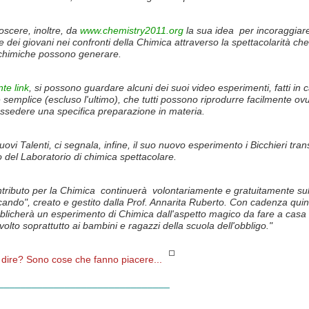
oscere, inoltre, da
www.chemistry2011.org
la sua idea per incoraggiar
se dei giovani nei confronti della Chimica attraverso la spettacolarità ch
 chimiche possono generare.
te link
, si possono guardare alcuni dei suoi video esperimenti, fatti in 
 semplice (escluso l'ultimo), che tutti possono riprodurre facilmente o
ssedere una specifica preparazione in materia.
ovi Talenti, ci segnala, infine, il suo nuovo esperimento i Bicchieri tra
no del Laboratorio di chimica spettacolare.
ntributo per la Chimica continuerà volontariamente e gratuitamente su
icando", creato e gestito dalla Prof. Annarita Ruberto. Con cadenza quin
blicherà un esperimento di Chimica dall'aspetto magico da fare a casa
ivolto soprattutto ai bambini e ragazzi della scuola dell'obbligo."
 dire? Sono cose che fanno piacere...
_______________________________