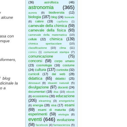
(36)
astrofisica
(46)
astronomia
(365)
e
biodiversita
(12)
aurora
(9)
biologia
(187)
e alcune
blog
(24)
boreale
calore
(19)
(6)
capillarita
(1)
carnevale della chimica
(59)
carnevale della fisica
(93)
carnevale della matematica
(10)
casa con
chimica
(139)
cellule
(22)
vunque
chimica spettacolare
(10)
classificazione
(10)
clima
(11)
comunicati stampa
(7)
comics
(1)
comunicazione
(75)
nsformers,
concorsi
(58)
corpo umano
(23)
cosmologia
(16)
costume
cultura
(137)
(24)
curiosita
(32)
curricoli
(17)
dal web
(28)
l blog
didattica
(65)
didattici
(25)
dicinale la
dinosauri
(9)
disastri naturali
(5)
divulgazione
(97)
 o a
docenti
(24)
documentari
(18)
dsa
(10)
ebook
educazione
ecosistema
(30)
(8)
(205)
elearning
(3)
energetiche
esami
energia
(28)
esa
(17)
(6)
(69)
esami di maturita
(16)
esperimenti
(59)
etologia
(8)
eventi
(646)
evoluzione
(58)
facebook
(4)
fantascienza
(5)