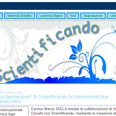
Materiali Didattici
Learning Object
Tool
Segnalazioni
Link
dì 24 marzo 2011
a Spettacolare" Di Scientificando Su International Year
istry 2011
Il primo Marzo 2011 è iniziata la collaborazione di
V
Cavallo
con Scientificando, mediante la creazione d