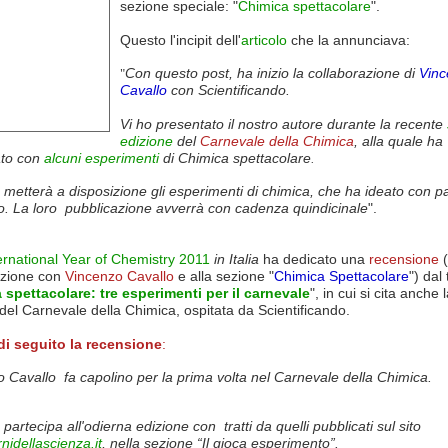
sezione speciale: "
Chimica spettacolare
".
Questo l'incipit dell'
articolo
che la annunciava:
Con questo post, ha inizio la collaborazione di
Vinc
"
Cavallo
con Scientificando.
Vi ho presentato il nostro autore durante la recente
edizione
del
Carnevale della Chimica
, alla quale ha
ato con
alcuni esperimenti
di Chimica spettacolare
.
metterà a disposizione gli esperimenti di chimica, che ha ideato con p
o. La loro pubblicazione avverrà con cadenza quindicinale
".
ernational Year of Chemistry 2011
in Italia
ha dedicato una
recensione
(
azione con
Vincenzo Cavallo
e alla sezione "
Chimica Spettacolare
") dal 
 spettacolare: tre esperimenti per il carnevale
", in cui si cita anche 
del Carnevale della Chimica, ospitata da Scientificando.
di seguito la recensione
:
 Cavallo fa capolino per la prima volta nel Carnevale della Chimica.
partecipa all'odierna edizione con tratti da quelli pubblicati sul sito
nidellascienza.it
, nella sezione “Il gioca esperimento”.