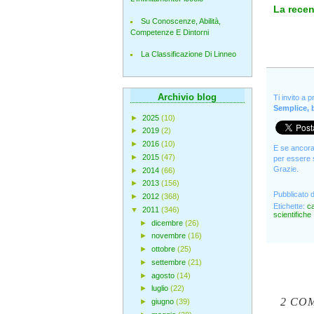
La rece
Su Conoscenze, Abilità,
Competenze E Dintorni
La Classificazione Di Linneo
Archivio blog
Ti invito a 
Semplice, b
►
2025
(10)
►
2019
(2)
►
2016
(10)
E se ancora 
►
2015
(47)
per essere s
Grazie.
►
2014
(66)
►
2013
(156)
Pubblicato 
►
2012
(368)
Etichette:
ca
▼
2011
(346)
scientifiche
►
dicembre
(26)
►
novembre
(16)
►
ottobre
(25)
►
settembre
(21)
►
agosto
(14)
►
luglio
(22)
2 CO
►
giugno
(39)