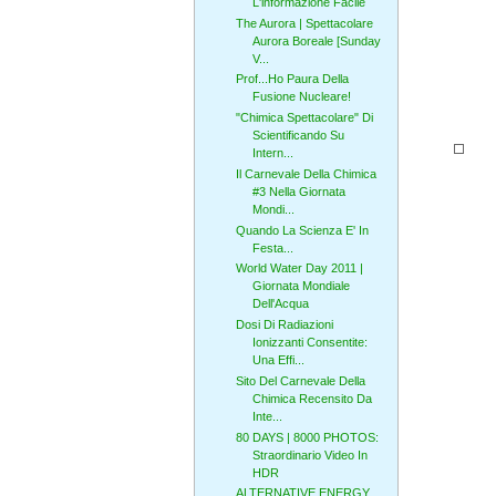
L'informazione Facile
The Aurora | Spettacolare
Aurora Boreale [Sunday
V...
Prof...Ho Paura Della
Fusione Nucleare!
"Chimica Spettacolare" Di
Scientificando Su
Intern...
Il Carnevale Della Chimica
#3 Nella Giornata
Mondi...
Quando La Scienza E' In
Festa...
World Water Day 2011 |
Giornata Mondiale
Dell'Acqua
Dosi Di Radiazioni
Ionizzanti Consentite:
Una Effi...
Sito Del Carnevale Della
Chimica Recensito Da
Inte...
80 DAYS | 8000 PHOTOS:
Straordinario Video In
HDR
ALTERNATIVE ENERGY