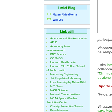
I miei Blog
Matem@ticaMente
Web 2.0
Link utili
American Nutrition Association
partecip
APoD
Astronomy from
Vincenzo 
natureresearch
nel temp
BBC Science
COSMOS
Harvard Health Letter
Il sito
Int
Harvard T.H. CHAN- School
collabor
of Public Health
"
Chimica
Interesting Engineering
edizione
Jet Propulsion Laboratory
Love Learning by Debra Kidd
Riporto 
MIT News
NASA Science
Vincenzo
"
National Cancer Institute
NOAA Space Weather
Prediction Center
Vincenzo 
Obesity Prevention Source
Penn Museum
www.igior