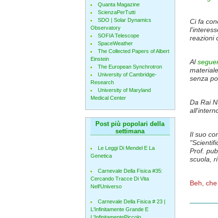
Quanta Magazine
ScienzaPerTutti
SDO | Solar Dynamics
Ci fa con
Observatory
l'interes
SOFIA Telescope
reazioni
SpaceWeather
The Collected Papers of Albert
Einstein
Al
seguen
The European Synchrotron
materiale
University of Cambridge-
senza po
Research
University of Maryland
Medical Center
Da Rai Nu
all'inter
Post più popolari della
settimana
Il suo co
"Scientif
Le Leggi Di Mendel E La
Prof. pub
Genetica
scuola, r
Carnevale Della Fisica #35:
Cercando Tracce Di Vita
Beh, che
Nell'Universo
_______
Carnevale Della Fisica # 23 |
L'Infinitamente Grande E
L'InfinitamentePiccolo