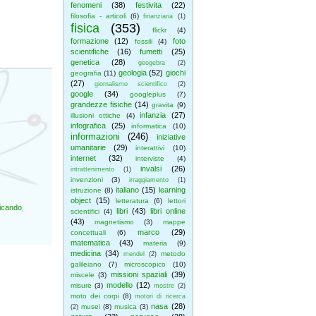
fenomeni
(38)
festivita
(22)
filosofia - articoli
(6)
finanziaria
(1)
fisica
(353)
flickr
(4)
formazione
(12)
foto
fossili
(4)
scientifiche
(16)
fumetti
(25)
genetica
(28)
geogebra
(2)
geologia
(52)
giochi
geografia
(11)
(27)
giornalismo scientifico
(2)
google
(34)
googleplus
(7)
grandezze fisiche
(14)
gravita
(9)
infanzia
(27)
illusioni ottiche
(4)
infografica
(25)
informatica
(10)
informazioni
(246)
iniziative
umanitarie
(29)
interattivi
(10)
internet
(32)
interviste
(4)
invalsi
(26)
intrattenimento
(1)
invenzioni
(3)
irraggiamento
(1)
italiano
(15)
learning
istruzione
(8)
object
(15)
letteratura
(6)
lettori
ficando
,
libri
(43)
libri online
scientifici
(4)
(43)
magnetismo
(3)
mappe
marco
(29)
concettuali
(6)
matematica
(43)
materia
(9)
medicina
(34)
metodo
mendel
(2)
galileiano
(7)
microscopico
(10)
missioni spaziali
(39)
miscele
(3)
modello
(12)
misure
(3)
mostre
(2)
moto dei corpi
(8)
motori di ricerca
nasa
(28)
musei
(8)
musica
(3)
(2)