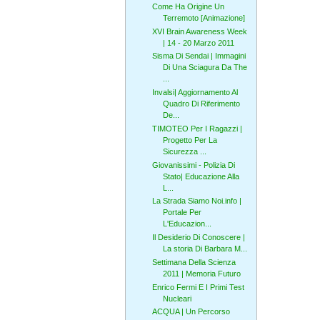
Come Ha Origine Un
Terremoto [Animazione]
XVI Brain Awareness Week
| 14 - 20 Marzo 2011
Sisma Di Sendai | Immagini
Di Una Sciagura Da The
...
Invalsi| Aggiornamento Al
Quadro Di Riferimento
De...
TIMOTEO Per I Ragazzi |
Progetto Per La
Sicurezza ...
Giovanissimi - Polizia Di
Stato| Educazione Alla
L...
La Strada Siamo Noi.info |
Portale Per
L'Educazion...
Il Desiderio Di Conoscere |
La storia Di Barbara M...
Settimana Della Scienza
2011 | Memoria Futuro
Enrico Fermi E I Primi Test
Nucleari
ACQUA | Un Percorso