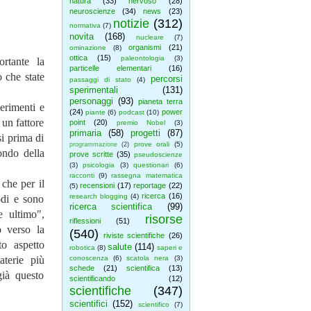
natura
(33)
nervoso
(28)
neuroscienze
(34)
news
(23)
notizie
(312)
normativa
(7)
novita
(168)
nucleare
(7)
organismi
(21)
ominazione
(8)
ottica
(15)
paleontologia
(3)
rtante la
particelle elementari
(16)
o che state
percorsi
passaggi di stato
(4)
sperimentali
(131)
personaggi
(93)
pianeta terra
perimenti e
(24)
power
piante
(6)
podcast
(10)
è un fattore
point
(20)
premio Nobel
(3)
primaria
(58)
progetti
(87)
si prima di
prove orali
(5)
programmazione
(2)
ondo della
prove scritte
(35)
pseudoscienze
(3)
psicologia
(3)
questionari
(6)
racconti
(9)
rassegna matematica
che per il
recensioni
(17)
reportage
(22)
(5)
ricerca
(16)
research blogging
(4)
odi e sono
ricerca scientifica
(99)
ce ultimo",
risorse
riflessioni
(51)
o verso la
(540)
riviste scientifiche
(26)
to aspetto
salute
(114)
robotica
(8)
saperi e
aterie più
conoscenza
(6)
scatola nera
(3)
schede
(21)
scientifica
(13)
già questo
scientificando
(12)
scientifiche
(347)
scientifici
(152)
scientifico
(7)