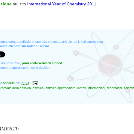
nsione
sul sito
International Year of Chemistry 2011
.
promuovere, condividere, segnalare questo articolo, se lo hai apprezzato.
asta cliccare sui bottoni social
.
non l'hai fatto,
puoi sottoscriverti ai feed
empre aggiornato/a, se lo desideri.
da
Annarita
alle
21:21
rnevale della chimica
,
chimica
,
chimica spettacolare
,
eventi
,
informazioni
,
recensioni
,
scienti
MMENTI: