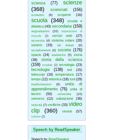
scienze
scienza
(77)
(368)
scienziati
(156)
scoperte
(16)
scolastici
(9)
scuola
(348)
scuola e
secondaria
(159)
didattica
(43)
segnalazioni
(10)
separazione di
servizi web
(27)
miscele
(2)
sistema solare
(20)
sicurezza
(4)
sistemi
(33)
siti linkati
(6)
societa
(176)
socialnetwork
(4)
spazio
(24)
storia
statistiche
(5)
storia della scienza
(38)
(159)
tecnologia
(23)
stradale
(2)
tecnologie
(138)
ted
(15)
telescopi
(16)
temperatura
(17)
tempo
(12)
tettonica
(18)
tool
(29)
unita di
trasformazioni
(6)
apprendimento
(76)
unita di
lavoro
(50)
universita
(10)
universo
(12)
valutazione
(36)
video
verifiche
(33)
velocità
(7)
clip
(360)
viventi
(57)
volume
(2)
Speech by ReadSpeaker
Speech by
ReadSpeaker