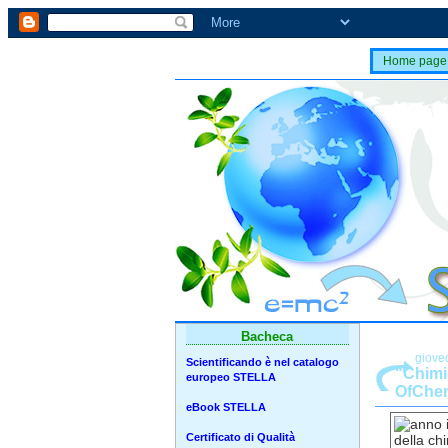
Home page
Bacheca
giove
Scientificando è nel catalogo
"Chimic
europeo STELLA
OfChem
eBook STELLA
Certificato di Qualità