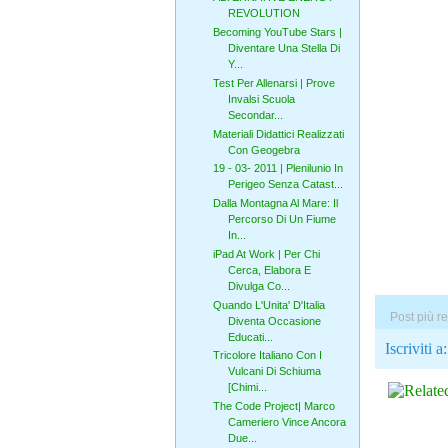
REVOLUTION
Becoming YouTube Stars |
Diventare Una Stella Di
Y...
Test Per Allenarsi | Prove
Invalsi Scuola
Secondar...
Materiali Didattici Realizzati
Con Geogebra
19 - 03- 2011 | Plenilunio In
Perigeo Senza Catast...
Dalla Montagna Al Mare: Il
Percorso Di Un Fiume
In...
iPad At Work | Per Chi
Cerca, Elabora E
Divulga Co...
Quando L'Unita' D'Italia
Post più r
Diventa Occasione
Educati...
Iscriviti a
Tricolore Italiano Con I
Vulcani Di Schiuma
[Chimi...
The Code Project| Marco
Cameriero Vince Ancora
Due...