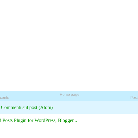
Home page
ecente
Post
:
Commenti sul post (Atom)