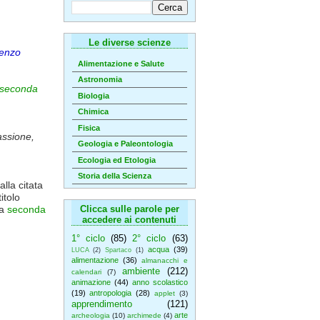
Le diverse scienze
enzo
Alimentazione e Salute
Astronomia
seconda
Biologia
Chimica
Fisica
assione,
Geologia e Paleontologia
Ecologia ed Etologia
Storia della Scienza
alla citata
titolo
la
seconda
Clicca sulle parole per
accedere ai contenuti
1° ciclo
(85)
2° ciclo
(63)
acqua
(39)
LUCA
(2)
Spartaco
(1)
alimentazione
(36)
almanacchi e
ambiente
(212)
calendari
(7)
animazione
(44)
anno scolastico
(19)
antropologia
(28)
applet
(3)
apprendimento
(121)
arte
archeologia
(10)
archimede
(4)