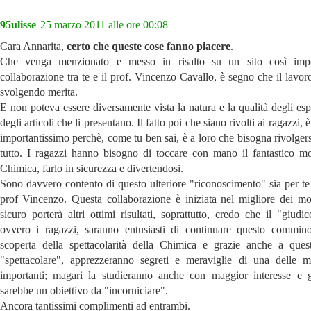
95ulisse
25 marzo 2011 alle ore 00:08
Cara Annarita,
certo che queste cose fanno piacere
.
Che venga menzionato e messo in risalto su un sito così impo
collaborazione tra te e il prof. Vincenzo Cavallo, è segno che il lavor
svolgendo merita.
E non poteva essere diversamente vista la natura e la qualità degli es
degli articoli che li presentano. Il fatto poi che siano rivolti ai ragazzi, 
importantissimo perchè, come tu ben sai, è a loro che bisogna rivolger
tutto. I ragazzi hanno bisogno di toccare con mano il fantastico m
Chimica, farlo in sicurezza e divertendosi.
Sono davvero contento di questo ulteriore "riconoscimento" sia per te 
prof Vincenzo. Questa collaborazione è iniziata nel migliore dei m
sicuro porterà altri ottimi risultati, soprattutto, credo che il "giudi
ovvero i ragazzi, saranno entusiasti di continuare questo commin
scoperta della spettacolarità della Chimica e grazie anche a ques
"spettacolare", apprezzeranno segreti e meraviglie di una delle m
importanti; magari la studieranno anche con maggior interesse e 
sarebbe un obiettivo da "incorniciare".
Ancora tantissimi complimenti ad entrambi.