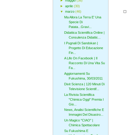
►
maggio
(38)
►
aprile
(30)
▼
marzo
(46)
Ma Allora La Terra E' Una
Specie Di
Patata...Gravi...
Didattica Scientifica Online |
Consulenza Didattic...
I Pugnali Di Sandokan |
Progetto Di Educazione
Fin...
A Life On Facebook | Il
Racconto Di Una Vita Su
Fa...
Aggiornamenti Su
Fukushima, 30/03/2011
Dixit Scienza | 120 Minuti Di
Televisione Scientif...
La Rivista Scientifica
"Chimica Oggi" Premia I
Gio...
News, Analisi Scientifiche E
Immagini Del Disastro...
Un Magico "CIAO" |
Chimica Spettacolare
Su Fukushima E