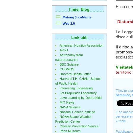
Ecco come
I miei Blog
Matem@ticaMente
"
Disturb
Web 2.0
La Legge 
discalcul
Link utili
American Nutrition Association
Il diritto
APoD
promosse 
Astronomy from
scolastic
natureresearch
BBC Science
Visitatel
COSMOS
territorio
.
Harvard Health Letter
Harvard T.H. CHAN- School
of Public Health
Interesting Engineering
Ti invito a 
Jet Propulsion Laboratory
Semplice, b
Love Learning by Debra Kidd
MIT News
NASA Science
National Cancer Institute
E se ancora 
per essere s
NOAA Space Weather
Grazie.
Prediction Center
Obesity Prevention Source
Penn Museum
Pubblicato 