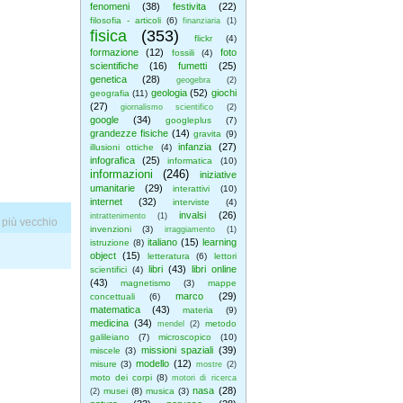
fenomeni
(38)
festivita
(22)
filosofia - articoli
(6)
finanziaria
(1)
fisica
(353)
flickr
(4)
formazione
(12)
foto
fossili
(4)
scientifiche
(16)
fumetti
(25)
genetica
(28)
geogebra
(2)
geologia
(52)
giochi
geografia
(11)
(27)
giornalismo scientifico
(2)
google
(34)
googleplus
(7)
grandezze fisiche
(14)
gravita
(9)
infanzia
(27)
illusioni ottiche
(4)
infografica
(25)
informatica
(10)
informazioni
(246)
iniziative
umanitarie
(29)
interattivi
(10)
internet
(32)
interviste
(4)
invalsi
(26)
intrattenimento
(1)
 più vecchio
invenzioni
(3)
irraggiamento
(1)
italiano
(15)
learning
istruzione
(8)
object
(15)
letteratura
(6)
lettori
libri
(43)
libri online
scientifici
(4)
(43)
magnetismo
(3)
mappe
marco
(29)
concettuali
(6)
matematica
(43)
materia
(9)
medicina
(34)
metodo
mendel
(2)
galileiano
(7)
microscopico
(10)
missioni spaziali
(39)
miscele
(3)
modello
(12)
misure
(3)
mostre
(2)
moto dei corpi
(8)
motori di ricerca
nasa
(28)
musei
(8)
musica
(3)
(2)