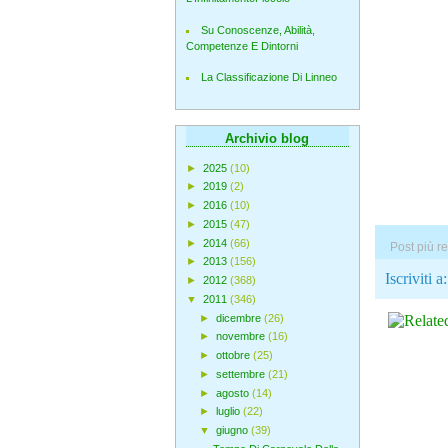
Su Conoscenze, Abilità,
Competenze E Dintorni
La Classificazione Di Linneo
Archivio blog
►
2025
(10)
►
2019
(2)
►
2016
(10)
►
2015
(47)
►
2014
(66)
Post più r
►
2013
(156)
Iscriviti a
►
2012
(368)
▼
2011
(346)
►
dicembre
(26)
►
novembre
(16)
►
ottobre
(25)
►
settembre
(21)
►
agosto
(14)
►
luglio
(22)
▼
giugno
(39)