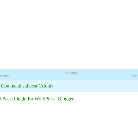
Home page
ecente
Post
:
Commenti sul post (Atom)