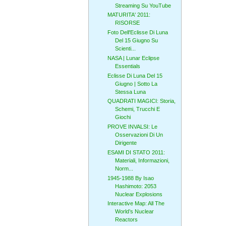
Streaming Su YouTube
MATURITA' 2011:
RISORSE
Foto Dell'Eclisse Di Luna
Del 15 Giugno Su
Scienti...
NASA | Lunar Eclipse
Essentials
Eclisse Di Luna Del 15
Giugno | Sotto La
Stessa Luna
QUADRATI MAGICI: Storia,
Schemi, Trucchi E
Giochi
PROVE INVALSI: Le
Osservazioni Di Un
Dirigente
ESAMI DI STATO 2011:
Materiali, Informazioni,
Norm...
1945-1988 By Isao
Hashimoto: 2053
Nuclear Explosions
Interactive Map: All The
World’s Nuclear
Reactors