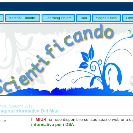
Materiali Didattici
Learning Object
Tool
Segnalazioni
Link
ica 19 giugno 2011
agina Informativa Del Miur
Il
MIUR
ha reso disponibile sul suo spazio web una uti
informativa per i DSA
.