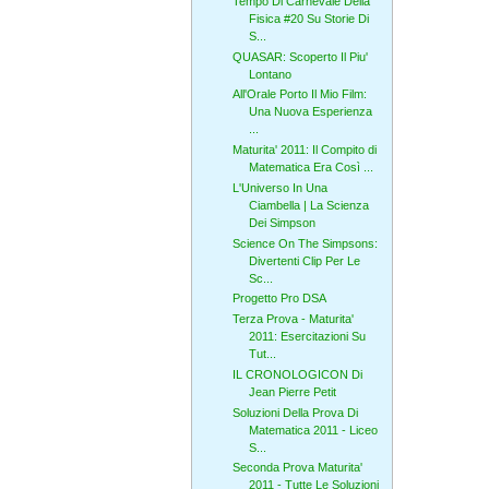
Tempo Di Carnevale Della
Fisica #20 Su Storie Di
S...
QUASAR: Scoperto Il Piu'
Lontano
All'Orale Porto Il Mio Film:
Una Nuova Esperienza
...
Maturita' 2011: Il Compito di
Matematica Era Così ...
L'Universo In Una
Ciambella | La Scienza
Dei Simpson
Science On The Simpsons:
Divertenti Clip Per Le
Sc...
Progetto Pro DSA
Terza Prova - Maturita'
2011: Esercitazioni Su
Tut...
IL CRONOLOGICON Di
Jean Pierre Petit
Soluzioni Della Prova Di
Matematica 2011 - Liceo
S...
Seconda Prova Maturita'
2011 - Tutte Le Soluzioni