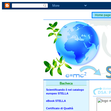
Home page
Bacheca
domen
Scientificando è nel catalogo
DSA: P
europeo STELLA
eBook STELLA
Certificato di Qualità