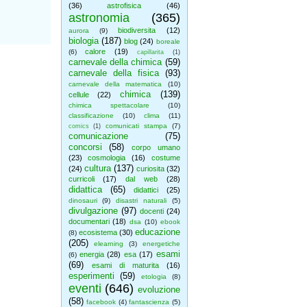
(36)
astrofisica
(46)
astronomia
(365)
biodiversita
(12)
aurora
(9)
biologia
(187)
blog
(24)
boreale
calore
(19)
(6)
capillarita
(1)
carnevale della chimica
(59)
carnevale della fisica
(93)
carnevale della matematica
(10)
chimica
(139)
cellule
(22)
chimica spettacolare
(10)
classificazione
(10)
clima
(11)
comunicati stampa
(7)
comics
(1)
comunicazione
(75)
concorsi
(58)
corpo umano
(23)
cosmologia
(16)
costume
cultura
(137)
(24)
curiosita
(32)
curricoli
(17)
dal web
(28)
didattica
(65)
didattici
(25)
dinosauri
(9)
disastri naturali
(5)
divulgazione
(97)
docenti
(24)
documentari
(18)
dsa
(10)
ebook
educazione
ecosistema
(30)
(8)
(205)
elearning
(3)
energetiche
esami
energia
(28)
esa
(17)
(6)
(69)
esami di maturita
(16)
esperimenti
(59)
etologia
(8)
eventi
(646)
evoluzione
(58)
facebook
(4)
fantascienza
(5)