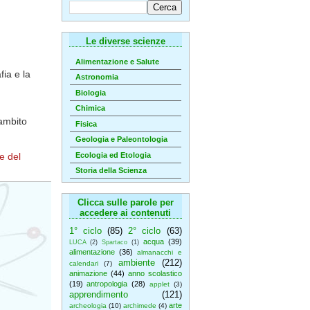
Le diverse scienze
Alimentazione e Salute
fia e la
Astronomia
Biologia
Chimica
'ambito
Fisica
Geologia e Paleontologia
Ecologia ed Etologia
ve del
Storia della Scienza
Clicca sulle parole per
accedere ai contenuti
1° ciclo
(85)
2° ciclo
(63)
acqua
(39)
LUCA
(2)
Spartaco
(1)
alimentazione
(36)
almanacchi e
ambiente
(212)
calendari
(7)
animazione
(44)
anno scolastico
(19)
antropologia
(28)
applet
(3)
apprendimento
(121)
arte
archeologia
(10)
archimede
(4)