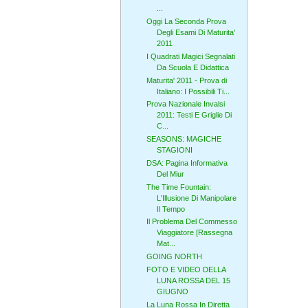
...
Oggi La Seconda Prova
Degli Esami Di Maturita'
2011
I Quadrati Magici Segnalati
Da Scuola E Didattica
Maturita' 2011 - Prova di
Italiano: I Possibili Ti...
Prova Nazionale Invalsi
2011: Testi E Griglie Di
C...
SEASONS: MAGICHE
STAGIONI
DSA: Pagina Informativa
Del Miur
The Time Fountain:
L'Illusione Di Manipolare
Il Tempo
Il Problema Del Commesso
Viaggiatore [Rassegna
Mat...
GOING NORTH
FOTO E VIDEO DELLA
LUNA ROSSA DEL 15
GIUGNO
La Luna Rossa In Diretta