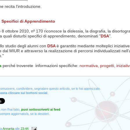
 recita l'introduzione.
i Specifici di Apprendimento
8 ottobre 2010, nº 170 riconosce la dislessia, la disgrafia, la disortogra
ia quali disturbi specifici di apprendimento, denominati "
DSA
".
 allo studio degli alunni con
DSA
è garantito mediante molteplici iniziative
dal MIUR e attraverso la realizzazione di percorsi individualizzati nell
o."
a
perché troverete informazioni specifiche:
normativa,
progetti, iniziati
promuovere, condividere, segnalare questo articolo, se lo hai apprezzato.
asta cliccare sui bottoni social
.
non l'hai fatto,
puoi sottoscriverti ai feed
empre aggiornato/a, se lo desideri.
da
Annarita
alle
23:44