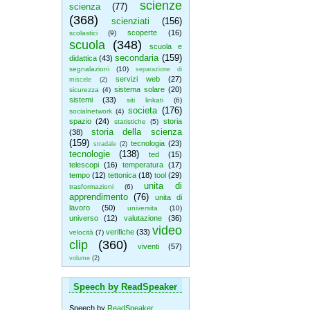
scienze
scienza
(77)
(368)
scienziati
(156)
scoperte
(16)
scolastici
(9)
scuola
(348)
scuola e
secondaria
(159)
didattica
(43)
segnalazioni
(10)
separazione di
servizi web
(27)
miscele
(2)
sistema solare
(20)
sicurezza
(4)
sistemi
(33)
siti linkati
(6)
societa
(176)
socialnetwork
(4)
spazio
(24)
storia
statistiche
(5)
storia della scienza
(38)
(159)
tecnologia
(23)
stradale
(2)
tecnologie
(138)
ted
(15)
telescopi
(16)
temperatura
(17)
tempo
(12)
tettonica
(18)
tool
(29)
unita di
trasformazioni
(6)
apprendimento
(76)
unita di
lavoro
(50)
universita
(10)
universo
(12)
valutazione
(36)
video
verifiche
(33)
velocità
(7)
clip
(360)
viventi
(57)
volume
(2)
Speech by ReadSpeaker
Speech by
ReadSpeaker