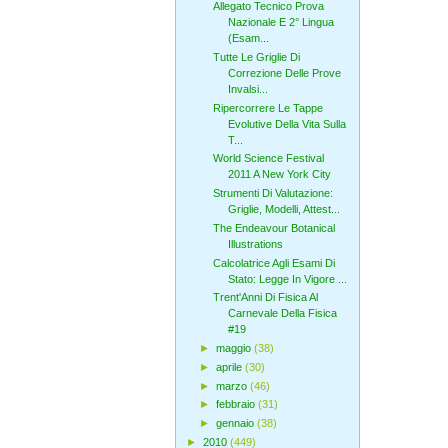
Allegato Tecnico Prova
Nazionale E 2° Lingua
(Esam...
Tutte Le Griglie Di
Correzione Delle Prove
Invalsi...
Ripercorrere Le Tappe
Evolutive Della Vita Sulla
T...
World Science Festival
2011 A New York City
Strumenti Di Valutazione:
Griglie, Modelli, Attest...
The Endeavour Botanical
Illustrations
Calcolatrice Agli Esami Di
Stato: Legge In Vigore ...
Trent'Anni Di Fisica Al
Carnevale Della Fisica
#19
►
maggio
(38)
►
aprile
(30)
►
marzo
(46)
►
febbraio
(31)
►
gennaio
(38)
►
2010
(449)