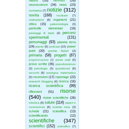
natura
(33)
nervoso
(28)
neuroscienze
(34)
news
(23)
notizie
(312)
normativa
(7)
novita
(168)
nucleare
(7)
organismi
(21)
ominazione
(8)
ottica
(15)
paleontologia
(3)
particelle elementari
(16)
percorsi
passaggi di stato
(4)
sperimentali
(131)
personaggi
(93)
pianeta terra
(24)
power
piante
(6)
podcast
(10)
point
(20)
premio Nobel
(3)
primaria
(58)
progetti
(87)
prove orali
(5)
programmazione
(2)
prove scritte
(35)
pseudoscienze
(3)
psicologia
(3)
questionari
(6)
racconti
(9)
rassegna matematica
recensioni
(17)
reportage
(22)
(5)
ricerca
(16)
research blogging
(4)
ricerca scientifica
(99)
risorse
riflessioni
(51)
(540)
riviste scientifiche
(26)
salute
(114)
robotica
(8)
saperi e
conoscenza
(6)
scatola nera
(3)
schede
(21)
scientifica
(13)
scientificando
(12)
scientifiche
(347)
scientifici
(152)
scientifico
(7)