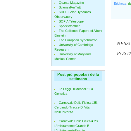
Quanta Magazine
Etichette:
d
ScienzaPerTutti
SDO | Solar Dynamics
Observatory
SOFIA Telescope
SpaceWeather
The Collected Papers of Albert
Einstein
The European Synchrotron
NESS
University of Cambridge-
Research
POST
University of Maryland
Medical Center
Post più popolari della
settimana
Le Leggi Di Mendel E La
Genetica
Carnevale Della Fisica #35:
Cercando Tracce Di Vita
Nell'Universo
Carnevale Della Fisica # 23 |
L'Infinitamente Grande E
L'InfinitamentePiccolo